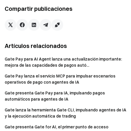
potenciales, y ejecutará la operación directamente tras la
Compartir publicaciones
confirmación del usuario.
Desde el punto de vista del diseño del producto, Skills Hub
descompone estrategias de trading complejas en
capacidades modulares, permitiendo a los usuarios
combinar diferentes habilidades sin programar y construir
Artículos relacionados
una lógica de trading completa para los Agentes de IA. El
trading spot y de futuros perpetuos se integran en el mismo
Gate Pay para AI Agent lanza una actualización importante:
sistema, lo que permite a la IA coordinar estrategias entre
mejora de las capacidades de pagos autó...
distintos mercados, mejorando la eficiencia y flexibilidad del
Gate Pay lanza el servicio MCP para impulsar escenarios
trading. De forma relevante, toda la ejecución de
operativos de pago con agentes de IA
operaciones en Skills Hub se basa en la autorización del
Gate presenta Gate Pay para IA, impulsando pagos
usuario y opera dentro del sistema de control de riesgos de
automáticos para agentes de IA
Gate, garantizando permisos claros y seguridad de los
activos.
Gate lanza la herramienta Gate CLI, impulsando agentes de IA
y la ejecución automática de trading
Mediante la integración de cinco capacidades principales
Gate presenta Gate for AI, el primer punto de acceso
(trading centralizado (CEX), trading on-chain (DEX),