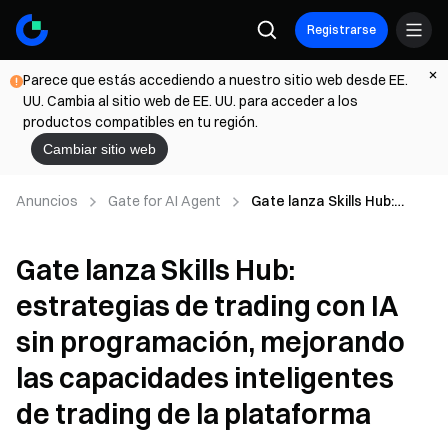
Registrarse
Parece que estás accediendo a nuestro sitio web desde EE.
UU. Cambia al sitio web de EE. UU. para acceder a los
productos compatibles en tu región.
Cambiar sitio web
Anuncios
Gate for AI Agent
Gate lanza Skills Hub:
estrategias de trading con
IA sin programación,
Gate lanza Skills Hub:
mejorando las
capacidades inteligentes
estrategias de trading con IA
de trading de la plataforma
sin programación, mejorando
las capacidades inteligentes
de trading de la plataforma