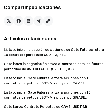
listado, su comercio se suspenderá y se deslistará. Los
Compartir publicaciones
usuarios con activos de tokens deslistados deben
retirarlos manualmente a una cuenta en cadena.
En caso de discrepancias entre la versión traducida y
la versión en inglés, prevalecerá la versión en inglés de
este anuncio.
Artículos relacionados
Gate se reserva el derecho de hacer la interpretación
Listado inicial: la sección de acciones de Gate Futures listará
final de esta actividad.
10 contratos perpetuos USDT-M, inc...
Esta actividad no está asociada con Apple Inc. Los
Gate lanza la negociación previa al mercado para los futuros
usuarios de regiones restringidas, incluido el Reino Unido
perpetuos de UNITREEUSDT (UNITREE) (US...
y otros, es posible que no puedan acceder o utilizar total
o parcialmente los servicios, incluida la participación en
Listado inicial: Gate Futures lanzará acciones con 10
contratos perpetuos USDT-M, incluyendo CAMBRI...
esta actividad, juegos o competiciones. Para obtener
más detalles sobre las regiones restringidas, consulte el
Listado inicial: Gate Futures lanzará acciones con 10
Acuerdo del usuario
.
contratos perpetuos USDT-M, incluyendo GIGADE...
Equipo de Gate
Gate Lanza Contrato Perpetuo de GRVT (USDT-M)