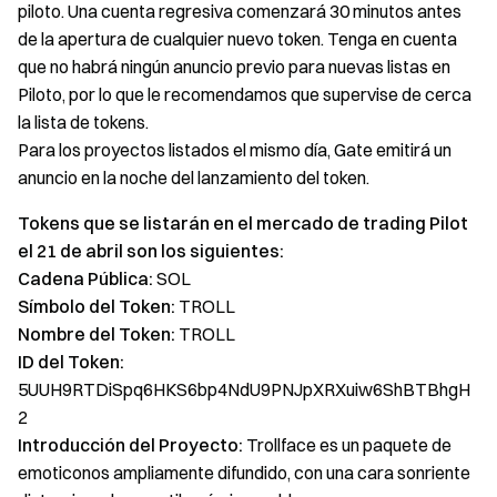
piloto. Una cuenta regresiva comenzará 30 minutos antes
de la apertura de cualquier nuevo token. Tenga en cuenta
que no habrá ningún anuncio previo para nuevas listas en
Piloto, por lo que le recomendamos que supervise de cerca
la lista de tokens.
Para los proyectos listados el mismo día, Gate emitirá un
anuncio en la noche del lanzamiento del token.
Tokens que se listarán en el mercado de trading Pilot
el 21 de abril son los siguientes:
Cadena Pública:
SOL
Símbolo del Token:
TROLL
Nombre del Token:
TROLL
ID del Token:
5UUH9RTDiSpq6HKS6bp4NdU9PNJpXRXuiw6ShBTBhgH
2
Introducción del Proyecto:
Trollface es un paquete de
emoticonos ampliamente difundido, con una cara sonriente