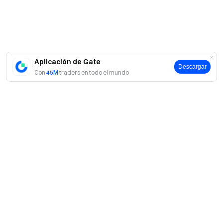
Prueba de Reservas
Aplicación de Gate
Descargar
Con
45M
traders en todo el mundo
Acerca de Gate
Acerca de nosotros
Productos
Empleo
P2P