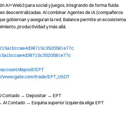
n AI+Web3 para social y juegos, integrando de forma fluida
iones descentralizadas. Al combinar Agentes de IA (compañeros
 que gobiernan y aseguran la red, Balance permite un ecosistema
imiento, productividad y más allá.
0b6215a1bccae4d38715c3520581e77c
6215a1bccae4d38715c3520581e77c
yaccount/deposit/EPT
s://www.gate.com/trade/EPT_USDT
 Al Contado → Depositar → EPT
 Al Contado → Esquina superior izquierda elige EPT