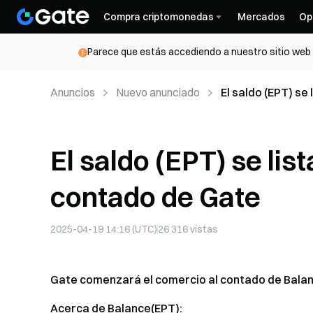
Compra criptomonedas
Mercados
Op
Parece que estás accediendo a nuestro sitio web d
Anuncios
Nuevo anunciado
El saldo (EPT) se
El saldo (EPT) se lis
contado de Gate
2025-04-19 14:16 (UTC)
26 316
vistas
Gate comenzará el comercio al contado de Balance(
Acerca de Balance(EPT):