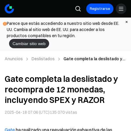
Registrarse
Parece que estás accediendo a nuestro sitio web desde EE.
UU. Cambia al sitio web de EE. UU. para acceder a los
productos compatibles en tu región.
Cambiar sitio web
Anuncios
Deslistados
Gate completa la deslistado y
recompra de 12 monedas,
incluyendo SPEX y RAZOR
Gate completa la deslistado y
recompra de 12 monedas,
incluyendo SPEX y RAZOR
2025-04-18 07:06 (UTC)
135 070
vistas
Gate
ha realizado una reevaluación exhaustiva de las