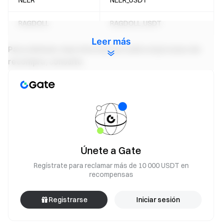
NEER
NEER_USDT
RAGDOLL
RAGDOLL_USDT
Leer más
Para obtener más información sobre el proceso de
recompra, consulte
:
Gate deslistará 11 monedas, incluyendo SPEX y RAZOR
Gate deslistará Ragdoll (RAGDOLL)
Tenga en cuenta que Gate ya no admite depósitos y
servicios de negociación de los tokens mencionados
anteriormente. El servicio de retiro de este activo se
Únete a Gate
detendrá pronto. Después de que el servicio se detenga, el
activo será deslistado de la billetera. Para evitar afectar el
Regístrate para reclamar más de 10 000 USDT en
recompensas
uso de su activo, por favor retirelo lo antes posible.
Retirar SPEX:
Registrarse
Iniciar sesión
https://www.gate.com/myaccount/withdraw/SPEX
Retirar RAZOR: