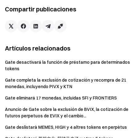
https://www.gate.com/myaccount/withdraw/RAZOR
Compartir publicaciones
Retirar CART:
https://www.gate.com/myaccount/withdraw/CART
Retirar ALITA:
https://www.gate.com/myaccount/withdraw/ALITA
Retirar HC:
Artículos relacionados
https://www.gate.com/myaccount/withdraw/HC
Retirar GMPD:
Gate desactivará la función de préstamo para determinados
https://www.gate.com/myaccount/withdraw/GMPD
tokens
Retirar LCI:
Gate completa la exclusión de cotización y recompra de 21
https://www.gate.com/myaccount/withdraw/LCI
monedas, incluyendo PIVX y KTN
Retirar LARIX:
Gate eliminará 17 monedas, incluidas SFI y FRONTIERS
https://www.gate.com/myaccount/withdraw/LARIX
Retirar HYDRA:
Anuncio de Gate sobre la exclusión de BVIX, la cotización de
https://www.gate.com/myaccount/withdraw/HYDRA
futuros perpetuos de EVIX y el cambio...
Retirar COFIX:
Gate deslistarà MEMES, HIGH y 4 altres tokens en perpètus
https://www.gate.com/myaccount/withdraw/COFIX