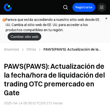
Registrarse
Parece que estás accediendo a nuestro sitio web desde EE.
UU. Cambia al sitio web de EE. UU. para acceder a los
productos compatibles en tu región.
Cambiar sitio web
Anuncios
Otros
PAWS(PAWS): Actualización de la
fecha/hora de liquidación del trading
OTC premercado en Gate
PAWS(PAWS): Actualización de
la fecha/hora de liquidación del
trading OTC premercado en
Gate
2025-04-14 05:00 (UTC)
33 272
vistas