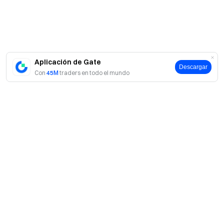
Aplicación de Gate
Descargar
Con
45M
traders en todo el mundo
Acerca de Gate
Acerca de nosotros
Productos
Empleo
P2P