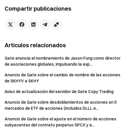
Actúe ahora
Compartir publicaciones
Regístrese
y reclame hasta 10 000 $ en recompensas de
bienvenida
Invite a sus amigos
y gane una comisión del 40 %
Manténgase al tanto
Artículos relacionados
Visite el sito web oficial de Gate
Descargue la aplicación de Gate
|
Escritorio
Gate anuncia el nombramiento de Jason Fung como director
Síganos en X (Twitter)
para obtener más bonos
de asociaciones globales, impulsando la exp...
Únase a nuestra comunidad de Telegram
para debatir
sobre temas de actualidad
Anuncio de Gate sobre el cambio de nombre de las acciones
de SKHYV a SKHY
Interactúe con nuestra comunidad global
para conocer las
últimas novedades
Aviso de actualización del servidor de Gate Copy Trading
Transparencia y seguridad
Anuncio de Gate sobre desdoblamientos de acciones en 5
Consulte nuestra Prueba de reservas del 100 %
mercados de ETF de acciones (incluidos DLLL e...
Anuncio de Gate sobre el ajuste en el número de acciones
subyacentes del contrato perpetuo SPCX y a...