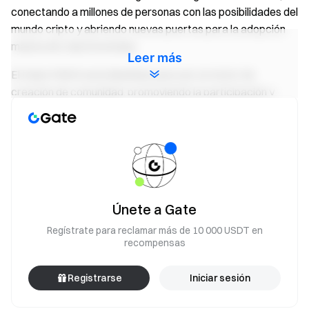
conectando a millones de personas con las posibilidades del
mundo cripto y abriendo nuevas puertas para la adopción
masiva de criptomonedas.
Leer más
El token PAWS está diseñado para ser un motor de
creación de comunidad, promoviendo la participación y
fomentando el círculo exclusivo “Diamond Paws”, una
comunidad de titulares comprometidos que disfrutan de
beneficios especiales.
Sitio web
|
X
Suministro máximo de PAWS(PAWS): 100 000 000 000
PAWS
Únete a Gate
Regístrate para reclamar más de 10 000 USDT en
El equipo de Gate
recompensas
14 de abril de 2025
**Su puerta al mundo cripto** Opere con más de 3800
Registrarse
Iniciar sesión
criptomonedas de forma segura, rápida y sencilla en Gate