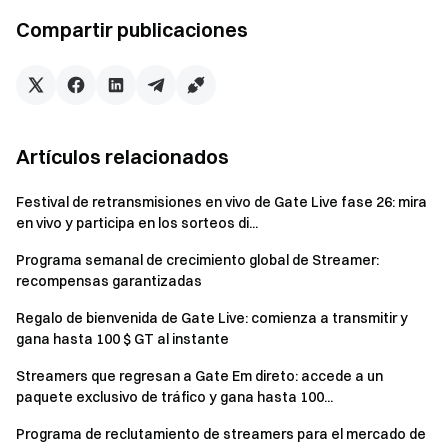
Compartir publicaciones
Ayuda exclusiva:
recompensas mensuales de
apoyo multidimensional
, que incluyen
airdrops de
proyectos, bonos de crecimiento de fans, patrocinios
para regalos de fans, regalos de streaming y mucho
más.
Artículos relacionados
Eventos periódicos:
selección mensual de
streamers populares en función de su rendimiento en
Festival de retransmisiones en vivo de Gate Live fase 26: mira
directo, otorgándoles
títulos de streamer,
en vivo y participa en los sorteos di...
certificación oficial y trofeos honoríficos anuales
.
Programa semanal de crecimiento global de Streamer:
También hay botes de premios periódicos de entre 10
recompensas garantizadas
000 y 100 000 dólares esperando a que usted participe.
Regalo de bienvenida de Gate Live: comienza a transmitir y
Regalos exclusivos:
participación prioritaria en
gana hasta 100 $ GT al instante
eventos privados
de Gate y productos exclusivos de
Gate para eventos especiales y días festivos.
Streamers que regresan a Gate Em direto: accede a un
paquete exclusivo de tráfico y gana hasta 100...
Pulse el siguiente botón para solicitar convertirse en
Programa de reclutamiento de streamers para el mercado de
streamer de GateLive y
pulse aquí para obtener más