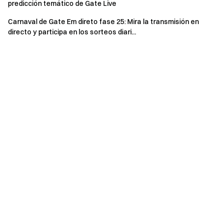
predicción temático de Gate Live
información
sobre las generosas ventajas.
Carnaval de Gate Em direto fase 25: Mira la transmisión en
directo y participa en los sorteos diari...
Convertirse en streamer
Aviso
:
Los usuarios deben completar la verificación de
identidad antes de que finalice la transmisión en vivo
para recibir la recompensa.
Nuevos usuarios:
se consideran nuevos usuarios
quienes se registren y completen la verificación de
identidad
entre el 2 de abril de 2025 a las 16:00 y el 8
de abril de 2025 a las 14:00 (UTC)
.
Recompensas "Comparta y gana" y "Bono para
nuevos usuarios":
los nuevos usuarios que accedan a
esta transmisión en vivo podrán participar en el sorteo
“Bono para nuevos usuarios”. Para asegurar su premio,