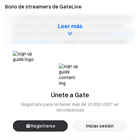
Bono de streamers de GateLive
Comisión exclusiva del 70 % para streamers:
los
Leer más
streamers pueden ganar hasta un 10 % adicional en
comisiones de tarifas de trading a través del
programa
de GateLive Mining
. Además, los nuevos streamers
pueden ganar hasta un
20 % extra de comisión extra
como bono por tiempo limitado
a través del
bono
exclusivo para nuevos streamers
. Además, los
streamers pueden unirse a
Content Mining (minería de
contenido)
para ganar hasta un 10 % de comisión de
tarifa de trading, y unirse al
programa de referidos
para
Únete a Gate
recibir hasta un 40 % de comisión de tarifa de trading.
Regístrate para reclamar más de 10 000 USDT en
Beneficios por la mejora VIP:
los streamers
recompensas
destacados pueden obtener mejoras de nivel VIP con
fondos de ayudas oficiales (
mejoras VIP y recibir un
Registrarse
Iniciar sesión
millón de airdrop
), y un bono exclusivo para la
comunidad del streamer.