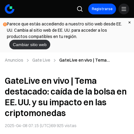
Registrarse
Parece que estás accediendo a nuestro sitio web desde EE.
UU. Cambia al sitio web de EE. UU. para acceder a los
productos compatibles en tu región.
Cambiar sitio web
Anuncios
Gate Live
GateLive en vivo | Tema
destacado: caída de la bolsa en
EE. UU. y su impacto en las
GateLive en vivo | Tema
criptomonedas
destacado: caída de la bolsa en
EE. UU. y su impacto en las
criptomonedas
2025-04-08 07:15 (UTC)
69 925
vistas