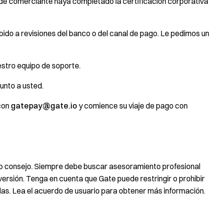
a de comerciante haya completado la certificación corporativa
bido a revisiones del banco o del canal de pago. Le pedimos un
estro equipo de soporte.
unto a usted.
con
gatepay@gate.io
y comience su viaje de pago con
d o consejo. Siempre debe buscar asesoramiento profesional
versión. Tenga en cuenta que Gate puede restringir o prohibir
idas. Lea el acuerdo de usuario para obtener más información.