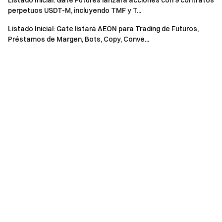
Listado Inicial: Gate Futures lanzará acciones con 9 contratos
perpetuos USDT-M, incluyendo TMF y T...
Listado Inicial: Gate listará AEON para Trading de Futuros,
Préstamos de Margen, Bots, Copy, Conve...