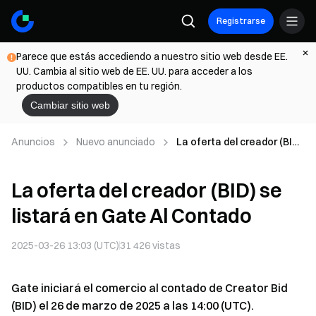
Registrarse
Parece que estás accediendo a nuestro sitio web desde EE.
UU. Cambia al sitio web de EE. UU. para acceder a los
productos compatibles en tu región.
Cambiar sitio web
Anuncios
Nuevo anunciado
La oferta del creador (BID)
se listará en Gate Al
Contado
La oferta del creador (BID) se
listará en Gate Al Contado
2025-03-26 13:03 (UTC)
31 426
vistas
Gate iniciará el comercio al contado de Creator Bid
(BID) el 26 de marzo de 2025 a las 14:00 (UTC).