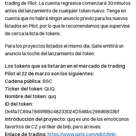
trading de Pilot. La cuenta regresiva comenzará 30 minutos
antes del lanzamiento de cualquier token nuevo. Tenga en
cuenta que no habrá ningún anuncio previo para los nuevos
listados en Pilot, por lo que le recomendamos que supervise
de cerca la lista de tokens.
Para los proyectos listados el mismo día, Gate emitirá un
anuncio la noche del lanzamiento del token.
Los tokens que se listarán en el mercado de trading
Pilot el 22 de marzo son los siguientes:
Cadena pública:
BSC
Ticker del token:
QUQ
Nombre del token:
quq
ID del token:
0x4fa7C69a7B69f8Bc48233024D546bc299d6B03bf
Introducción del proyecto:
quq es uno de los emoticonos
favoritos de CZ y el tiker de bnb, pero al revés.
Enlace de trading:
https://www.gate.com/pilot/bnb-