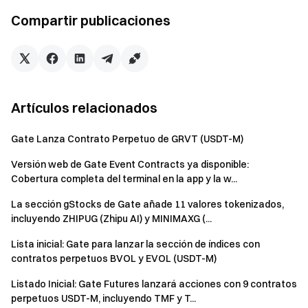
aplicación para acceder al trading. Además, puede
Compartir publicaciones
acceder al sitio web de trading de Pilot en el siguiente
enlace:
https://www.Gate/Pilot
Gate evaluará continuamente los proyectos de tokens
en el mercado de Pilot y realizará los ajustes necesarios:
Artículos relacionados
a. Si un token Pilot cumple con los criterios de trading de
spot de Gate, el token se listará para el trading en el
Gate Lanza Contrato Perpetuo de GRVT (USDT-M)
mercado spot. Durante esta transición, el token se
operará simultáneamente en los mercados Pilot y spot
Versión web de Gate Event Contracts ya disponible:
durante 3-7 días. Después de este período, el trading en
Cobertura completa del terminal en la app y la w...
Pilot se cerrará y los usuarios deberán transferir
La sección gStocks de Gate añade 11 valores tokenizados,
manualmente sus activos en el mercado Pilot a sus
incluyendo ZHIPUG (Zhipu AI) y MINIMAXG (...
cuentas de spot para seguir operando o realizar retiros.
Lista inicial: Gate para lanzar la sección de índices con
b. Si un token Pilot ya no cumple con los criterios de
contratos perpetuos BVOL y EVOL (USDT-M)
listado, su trading será suspendido y será deslistado.
Los usuarios con activos de tokens deslistados deben
Listado Inicial: Gate Futures lanzará acciones con 9 contratos
retirarlos manualmente a una billetera on-chain.
perpetuos USDT-M, incluyendo TMF y T...