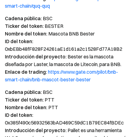
smart-chain/quq-quq
Cadena pública:
BSC
Ticker del token:
BESTER
Nombre del token:
Mascota BNB Bester
ID del token:
0xbEBb48fF828F24261aE1d161a2c1528Fd77A18B2
Introducción del proyecto:
Bester es la mascota
diseñada por Laster, la mascota de Litecoin, para BNB.
Enlace de trading:
https://www.gate.com/pilot/bnb-
smart-chain/bnb-mascot-bester-bester
Cadena pública:
BSC
Ticker del token:
PTT
Nombre del token:
PTT
ID del token:
0x385f490c56932563bAD469C59dC1B79EC84fBDEc
Introducción del proyecto:
Pallet es una herramienta