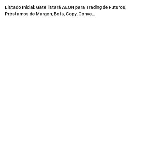
En caso de discrepancias entre la versión traducida y
Listado Inicial: Gate listará AEON para Trading de Futuros,
Préstamos de Margen, Bots, Copy, Conve...
la versión en inglés, prevalecerá la versión en inglés de
este anuncio.
Gate se reserva el derecho de hacer la interpretación
final de esta actividad.
Esta actividad no está asociada con Apple Inc. Los
usuarios de regiones restringidas, incluido el Reino Unido
y otros, es posible que no puedan acceder o utilizar total
o parcialmente los servicios, incluida la participación en
esta actividad, juegos o competiciones. Para obtener
más detalles sobre las regiones restringidas, consulte el
Acuerdo de usuario
.
**Su puerta al mundo cripto** Opere con más de 3800
criptomonedas de forma segura, rápida y sencilla en Gate
Actúe ahora
Regístrese
y reclame hasta 10 000 $ en recompensas de