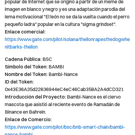
popular de Internet que se originó a partir de un meme de
imagen en blanco y negro y es una adaptación parodia del
lema motivacional "El león no se da la vuelta cuando el perro
pequeño ladra" popular en la cultura "sigma grindset".
Enlace comercial:
https://www.gate.com/pilot/solana/thelionrapesthedogwhe
nitbarks-thelion
Cadena Pública:
BSC
Símbolo del Token:
BAMBI
Nombre del Token:
Bambi-Nance
ID del Token:
0x43E36A35d22636944eC4eC46Cab358A2A4dCD321
Introducción del Proyecto:
Bambi-Nance es el ciervo
mascota que asistió al reciente evento de Ramadán de
Binance en Bahrein.
Enlace de Comercio:
https://www.gate.com/pilot/bsc/bnb-smart-chain/bambi-
nance-bambi