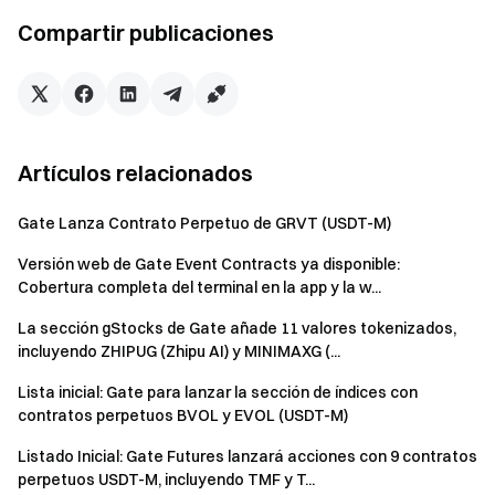
Introducción del Proyecto:
Doug es un cachorro en la
Compartir publicaciones
playa, y es ampliamente discutido en la comunidad inglesa.
Enlace de Comercio:
https://www.gate.com/pilot/solana/doug-doug
Cadena Pública:
ETH
Símbolo del Token:
DOPE
Artículos relacionados
Nombre del Token:
Department Of Propaganda
Everywhere
Gate Lanza Contrato Perpetuo de GRVT (USDT-M)
ID del Token:
Versión web de Gate Event Contracts ya disponible:
0x43C5034469bCe262d32F64C5e7f9F359f5B1495F
Cobertura completa del terminal en la app y la w...
Introducción del Proyecto:
Trump recientemente disolvió
la Agencia de Medios Globales de EE. UU., que era
La sección gStocks de Gate añade 11 valores tokenizados,
incluyendo ZHIPUG (Zhipu AI) y MINIMAXG (...
responsable de la propaganda LGBT, de extrema izquierda
y de moda. Musk respondió diciendo que la agencia global
Lista inicial: Gate para lanzar la sección de índices con
de propaganda gubernamental se cerraría temporalmente
contratos perpetuos BVOL y EVOL (USDT-M)
y se renombraría como el Departamento de Publicidad y
Listado Inicial: Gate Futures lanzará acciones con 9 contratos
Propaganda (DOPE).
perpetuos USDT-M, incluyendo TMF y T...