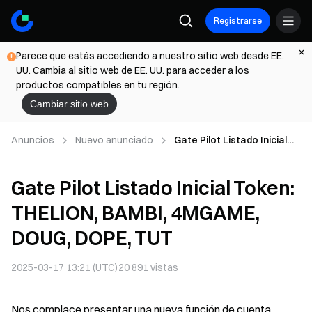
Registrarse
Parece que estás accediendo a nuestro sitio web desde EE.
UU. Cambia al sitio web de EE. UU. para acceder a los
productos compatibles en tu región.
Cambiar sitio web
Anuncios
Nuevo anunciado
Gate Pilot Listado Inicial
Token: THELION, BAMBI,
4MGAME, DOUG, DOPE,
Gate Pilot Listado Inicial Token:
TUT
THELION, BAMBI, 4MGAME,
DOUG, DOPE, TUT
2025-03-17 13:21 (UTC)
20 891
vistas
Nos complace presentar una nueva función de cuenta