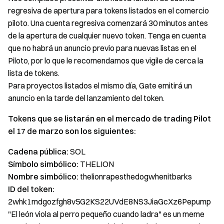
regresiva de apertura para tokens listados en el comercio
piloto. Una cuenta regresiva comenzará 30 minutos antes
de la apertura de cualquier nuevo token. Tenga en cuenta
que no habrá un anuncio previo para nuevas listas en el
Piloto, por lo que le recomendamos que vigile de cerca la
lista de tokens.
Para proyectos listados el mismo día, Gate emitirá un
anuncio en la tarde del lanzamiento del token.
Tokens que se listarán en el mercado de trading Pilot
el 17 de marzo son los siguientes:
Cadena pública:
SOL
Símbolo simbólico:
THELION
Nombre simbólico:
thelionrapesthedogwhenitbarks
ID del token:
2whk1mdgozfgh8v5G2KS22UVdE8NS3JiaGcXz6Pepump
"El león viola al perro pequeño cuando ladra" es un meme