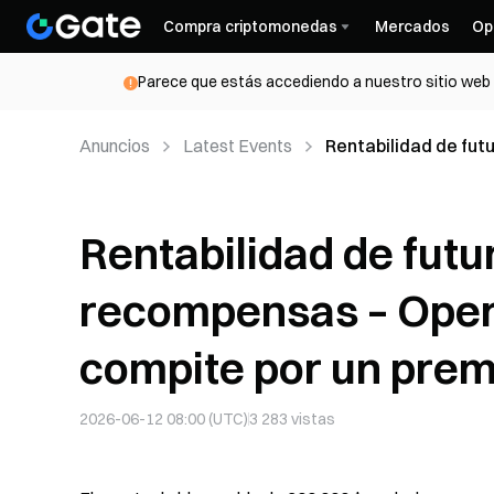
Compra criptomonedas
Mercados
Op
Parece que estás accediendo a nuestro sitio web d
Anuncios
Latest Events
Rentabilidad de fut
obtener 5 $ y compit
Rentabilidad de futu
recompensas – Opera
compite por un premi
2026-06-12 08:00 (UTC)
3 283
vistas