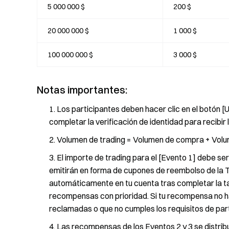
5 000 000 $
200 $
20 000 000 $
1 000 $
100 000 000 $
3 000 $
Notas importantes:
Los participantes deben hacer clic en el botón [U
completar la verificación de identidad para recibi
Volumen de trading = Volumen de compra + Volu
El importe de trading para el [Evento 1] debe s
emitirán en forma de cupones de reembolso de la T
automáticamente en tu cuenta tras completar la ta
recompensas con prioridad. Si tu recompensa no ha
reclamadas o que no cumples los requisitos de part
Las recompensas de los Eventos 2 y 3 se distrib