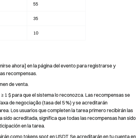
55
35
10
nirse ahora] en la página del evento para registrarse y
r las recompensas.
men de venta.
er ≥ 1 $ para que el sistema lo reconozca. Las recompensas se
axa de negociação (tasa del 5 %) y se acreditarán
rea. Los usuarios que completen la tarea primero recibirán las
 sido acreditada, significa que todas las recompensas han sido
icipación en la tarea.
uirán como tokens spot en USDT. Se acreditarán en tu cuenta en