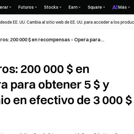
erar
Futuros
Stocks
Earn
Square
Más
esde EE. UU. Cambia al sitio web de EE. UU. para acceder a los produc
uros: 200 000 $ en recompensas – Opera para
e por un premio en efectivo de 3 000 $
ros: 200 000 $ en
 para obtener 5 $ y
o en efectivo de 3 000 $