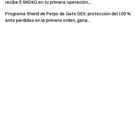
recibe 5 SNDKG en tu primera operación,...
uno de los eventos.
Programa Shield de Perps de Gate DEX: protección del 100 %
Está estrictamente prohibido el registro masivo de
ante pérdidas en la primera orden, gana...
cuentas falsas, manipulación maliciosa de volumen,
auto-trading, órdenes emparejadas y otras conductas
fraudulentas. Varias cuentas pertenecientes al mismo
usuario verificado se tratarán como una sola cuenta.
Las subcuentas no pueden participar en este evento.
Los creadores de mercado, empresas, instituciones,
cuentas afiliadas y subafiliadas no pueden participar en
este evento.
En caso de discrepancias entre la versión traducida y
la versión original en inglés, prevalecerá la versión en
inglés.
Gate se reserva el derecho de interpretación final
sobre este evento.
Los usuarios del Reino Unido y otras regiones