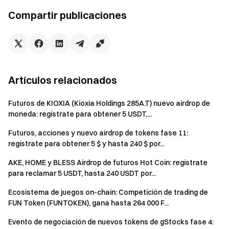
Los participantes deben hacer clic en el botón [Unirme
Compartir publicaciones
ahora] en la página del evento para registrarse y
completar la verificación de identidad para recibir las
recompensas.
En [Recompensa 1], "nuevos traders de futuros" se
refiere a usuarios que nunca han realizado trading de
Artículos relacionados
futuros desde su registro.
Durante el evento, los usuarios deben seleccionar el
Futuros de KIOXIA (Kioxia Holdings 285A.T) nuevo airdrop de
par de futuros perpetuos XAU/USDT, XAG/USDT,
moneda: regístrate para obtener 5 USDT,...
CL/USDT y BZ/USDT para operar. Volumen de trading =
Futuros, acciones y nuevo airdrop de tokens fase 11:
cantidad comprada + cantidad vendida.
regístrate para obtener 5 $ y hasta 240 $ por...
Las recompensas se distribuirán en USDT; todas las
AKE, HOME y BLESS Airdrop de futuros Hot Coin: regístrate
recompensas se acreditarán en las cuentas de los
para reclamar 5 USDT, hasta 240 USDT por...
usuarios dentro de los 14 días hábiles posteriores a la
Ecosistema de juegos on-chain: Competición de trading de
finalización del evento.
FUN Token (FUNTOKEN), gana hasta 264 000 F...
Si un usuario participa en otros eventos similares de
Evento de negociación de nuevos tokens de gStocks fase 4:
Gate al mismo tiempo, solo recibirá la recompensa de