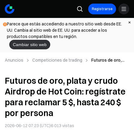
Registrarse
Parece que estás accediendo a nuestro sitio web desde EE.
UU. Cambia al sitio web de EE. UU. para acceder a los
productos compatibles en tu región.
Cambiar sitio web
Anuncios
Competiciones de trading
Futuros de oro,
plata y crudo
Airdrop de Hot
Futuros de oro, plata y crudo
Coin: regístrate
para reclamar 5 $,
Airdrop de Hot Coin: regístrate
hasta 240 $ por
persona
para reclamar 5 $, hasta 240 $
por persona
2026-06-12 07:23 (UTC)
6 013
vistas