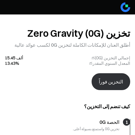
تخزين Zero Gravity (0G)
أطلق العنان للإمكانات الكاملة لتخزين 0G لكسب عوائد عالية
إجمالي التخزين (0G)
ألف 15.45
المعدل السنوي المقدر
⁩%‏13.43⁦
التخزين فوراً
كيف تنضم إلى التخزين؟
1
الحصة 0G
تخزين 0G واستمتع بسيولة أعلى.