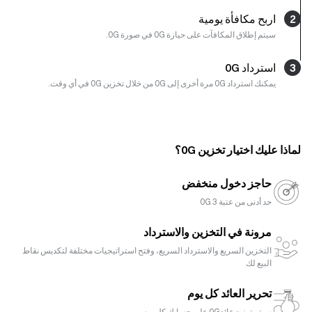
2
اربح مكافأة يومية
سيتم إطلاق المكافآت على حيازة 0G في صورة 0G.
3
استرداد 0G
يمكنك استرداد 0G مرة أخرى إلى 0G من خلال تخزين 0G في أي وقت.
لماذا عليك اختيار تخزين 0G؟
حاجز دخول منخفض
حد أدنى من عتبة 3 0G
مرونة في التخزين والاسترداد
التخزين السريع والاسترداد السريع، وفتح استراتيجيات مختلفة لتكديس نقاط
البيع لك
تحرير العائد كل يوم
سيتم توزيع عائد0G على حسابك كل يوم