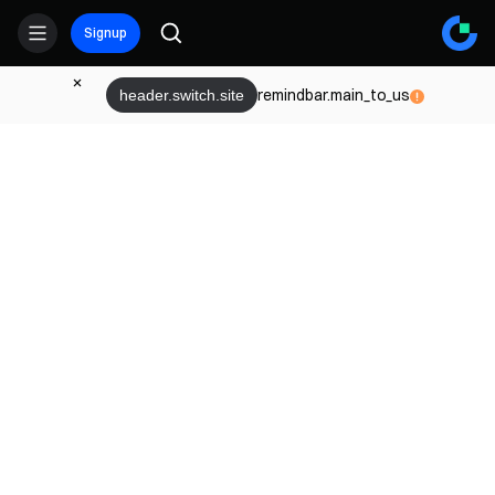
Signup
remindbar.main_to_us
header.switch.site