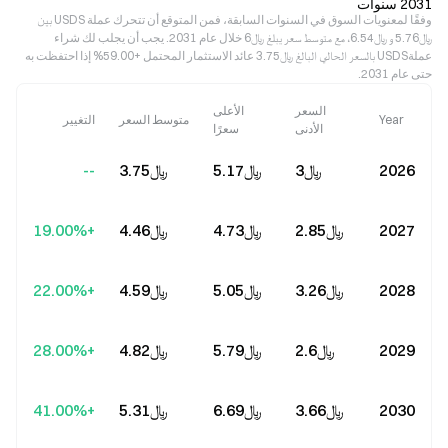
2031 سنوات
وفقًا لمعنويات السوق في السنوات السابقة، فمن المتوقع أن تتحرك عملة USDS بين
﷼‎5.76 و ﷼‎6.54، مع متوسط سعر يبلغ ﷼‎6 خلال عام 2031. يجب أن يجلب لك شراء
عملةUSDS بالسعر الحالي البالغ ﷼‎3.75 عائد الاستثمار المحتمل +59.00% إذا احتفظت به
حتى عام 2031.
السعر
الأعلى
Year
متوسط السعر
التغيير
الأدنى
سعرًا
2026
﷼‎3
﷼‎5.17
﷼‎3.75
--
2027
﷼‎2.85
﷼‎4.73
﷼‎4.46
+19.00%
2028
﷼‎3.26
﷼‎5.05
﷼‎4.59
+22.00%
2029
﷼‎2.6
﷼‎5.79
﷼‎4.82
+28.00%
2030
﷼‎3.66
﷼‎6.69
﷼‎5.31
+41.00%