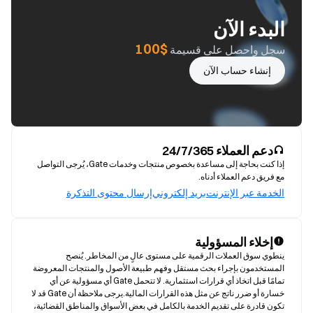
البدء الآن
$100
سجل واحصل على قسيمة
إنشاء حساب الآن
دعم العملاء 24/7/365
إذا كنت بحاجة إلى مساعدة بخصوص منتجات وخدمات Gate، يُرجى التواصل
مع فريق دعم العملاء أدناه.
الخدمة عبر الإنترنت
بريد إلكتروني
إرسال محتوى التذكرة
إخلاء المسؤولية
ينطوي سوق العملات الرقمية على مستوى عالٍ من المخاطر. يُنصح 
المستخدمون بإجراء بحث مستقل وفهم طبيعة الأصول والمنتجات المعروضة 
تمامًا قبل اتخاذ أي قرارات استثمارية. لا تتحمل Gate أي مسؤولية عن أي 
خسارة أو ضرر ناتج عن مثل هذه القرارات المالية.يرجى ملاحظة أن Gate قد لا 
تكون قادرة على تقديم الخدمة بالكامل في بعض الأسواق والمناطق القضائية، 