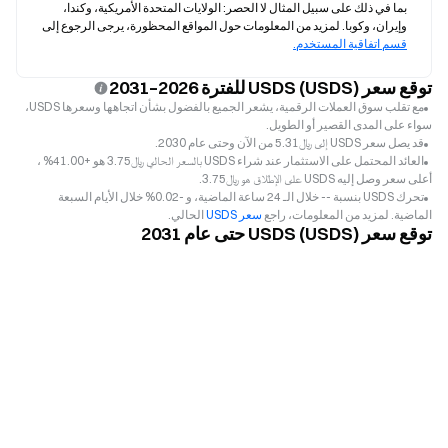
بما في ذلك على سبيل المثال لا الحصر: الولايات المتحدة الأمريكية، وكندا، 
وإيران، وكوبا. لمزيد من المعلومات حول المواقع المحظورة، يرجى الرجوع إلى 
قسم اتفاقية المستخدم.
توقع سعر USDS (USDS) للفترة 2026–2031
مع تقلب سوق العملات الرقمية، يشعر الجميع بالفضول بشأن اتجاهها وسعرها USDS،
سواء على المدى القصير أو الطويل.
قد يصل سعر USDS إلى ﷼‎5.31 من الآن وحتى عام 2030.
العائد المحتمل على الاستثمار عند شراء USDS بالسعر الحالي ﷼‎3.75 هو +41.00% ،
أعلى سعر وصل إليه USDS على الإطلاق هو ﷼‎3.75.
تحرك USDS بنسبة -- خلال الـ 24 ساعة الماضية، و -0.02% خلال الأيام السبعة
الماضية. لمزيد من المعلومات، راجع
سعر USDS
الحالي.
توقع سعر USDS (USDS) حتى عام 2031