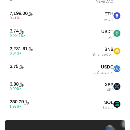
--
MakerDAO
﷼‎7,199.06
ETH
-0.71%
إيثريوم
﷼‎3.74
USDT
+0.0047%
تيثر
﷼‎2,231.61
BNB
+0.64%
Binance Coin
﷼‎3.75
USDC
--
يو إس دي كوين
﷼‎3.88
XRP
+0.09%
XRP
﷼‎280.79
SOL
+1.93%
Solana