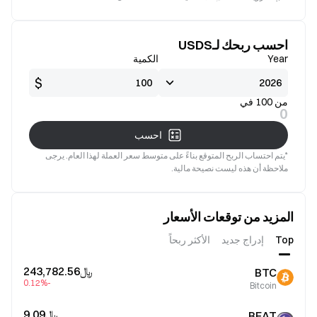
جيدة
صالح
احسب ربحك لـUSDS
Year
الكمية
$
من 100 في
0
احسب
*يتم احتساب الربح المتوقع بناءً على متوسط سعر العملة لهذا العام. يرجى
ملاحظة أن هذه ليست نصيحة مالية.
المزيد من توقعات الأسعار
Top
إدراج جديد
الأكثر ربحاً
﷼‎243,782.56
BTC
-0.12%
Bitcoin
﷼‎9.09
BEAT