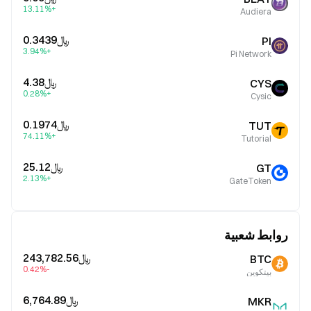
+13.11%
Audiera
﷼‎0.3439
PI
+3.94%
Pi Network
﷼‎4.38
CYS
+0.28%
Cysic
﷼‎0.1974
TUT
+74.11%
Tutorial
﷼‎25.12
GT
+2.13%
GateToken
روابط شعبية
﷼‎243,782.56
BTC
-0.42%
بيتكوين
﷼‎6,764.89
MKR