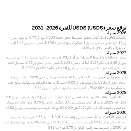
توقع سعر USDS (USDS) للفترة 2026–2031
2026 سنوات
بالنسبة لعام 2026، يُقدّر تحقيق متوسط سعر لعملة USDS يبلغ ﷼‎3.75، مع توقع ارتفاع
﷼‎5.17 وانخفاض محتمل قدره ﷼‎3. يمكن أن يؤدي شراء USDS بالسعر الحالي ﷼‎3.75 إلى
تحقيق 0 مكاسب خلال عام 2026.
2027 سنوات
تشير الاتجاهات والأنماط السابقة إلى أن USDS قد يسجل حدًا أقصى عند ﷼‎4.73، مع أدنى سعر
يبلغ ﷼‎2.85 في عام 2027. لذا فإن شراء USDS بالسعر الحالي البالغ ﷼‎3.75، سيجعل العائد
الاستثماري المحتمل بناءً على متوسط سعر يبلغ ﷼‎4.46 في عام 2027 هو +19.00%.
2028 سنوات
من المتوقع أن يحوم سعر USDS حول ﷼‎4.59 لمعظم الأجزاء في 2028 سنوات، مع توقع
انخفاض قدره ﷼‎3.26 وارتفاع متوقع قدره ﷼‎5.05. استنادًا إلى هذه التوقعات، يمكنك توقع عائد
استثمار محتمل +22.00% إذا اشتريت بسعر السوق الحالي البالغ ﷼‎3.75.
2029 سنوات
استنادًا إلى البيانات التاريخية، قد تسجل USDS ارتفاعًا يصل إلى ﷼‎5.79، مع أدنى سعر ﷼‎2.6
خلال عام 2029. لذلك إذا كنت ستشتري USDS بالسعر الحالي ﷼‎3.75، فإن عائد الاستثمار
المحتمل بالنسبة لك في عام 2029 هو +28.00% مع شق طريقه نحو متوسط سعر يبلغ ﷼‎4.82.
2030 سنوات
في عام 2030، يُقدّر أقل سعر أمكن رؤيته لعملة USDS عند ﷼‎3.66، في حين قد يصل ذروة
سعر العام إلى حوالي ﷼‎6.69. ومع متوسط سعر يبلغ ﷼‎5.31، فإن العائد الاستثماري المحتمل لك
في 2030 إذا اشتريت بسعر السوق البالغ ﷼‎3.75 هو +41.00%.