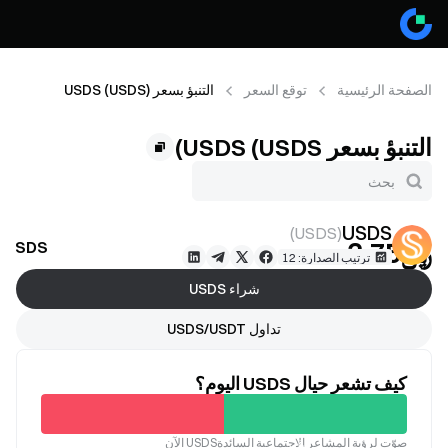
الصفحة الرئيسية
توقع السعر
التنبؤ بسعر USDS (USDS)
التنبؤ بسعر USDS (USDS)
USDS
)
USDS
(
﷼‎3.75
USDS توقع السعر
--
ترتيب الصدارة: 12
شراء USDS
تداول USDS/USDT
كيف تشعر حيال USDS اليوم؟
غير
صوّت لرؤية المشاعر الاجتماعية السائدةUSDS الآن