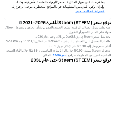
بما في ذلك على سبيل المثال لا الحصر: الولايات المتحدة الأمريكية، وكندا، 
وإيران، وكوبا. لمزيد من المعلومات حول المواقع المحظورة، يرجى الرجوع إلى 
قسم اتفاقية المستخدم.
توقع سعر Steem (STEEM) للفترة 2026–2031
مع تقلب سوق العملات الرقمية، يشعر الجميع بالفضول بشأن اتجاهها وسعرها Steem،
سواء على المدى القصير أو الطويل.
قد يصل سعر Steem إلى ﷼‎0.2088 من الآن وحتى عام 2030.
العائد المحتمل على الاستثمار عند شراء Steem بالسعر الحالي ﷼‎0.1351 هو +54.00% ،
أعلى سعر وصل إليه Steem على الإطلاق هو ﷼‎30.71.
تحرك Steem بنسبة -0.96% خلال الـ 24 ساعة الماضية، و -2.88% خلال الأيام السبعة
الماضية. لمزيد من المعلومات، راجع
سعر Steem
الحالي.
توقع سعر Steem (STEEM) حتى عام 2031