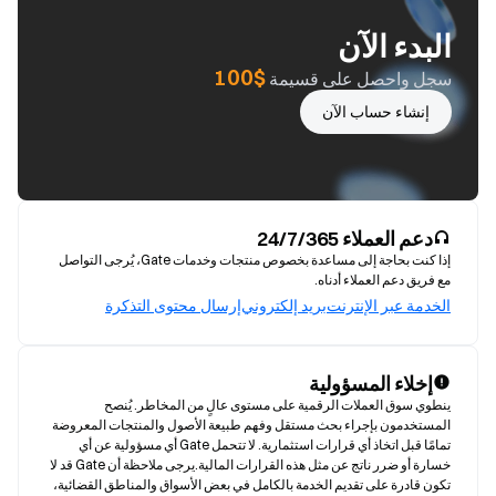
البدء الآن
$100
سجل واحصل على قسيمة
إنشاء حساب الآن
دعم العملاء 24/7/365
إذا كنت بحاجة إلى مساعدة بخصوص منتجات وخدمات Gate، يُرجى التواصل
مع فريق دعم العملاء أدناه.
الخدمة عبر الإنترنت
بريد إلكتروني
إرسال محتوى التذكرة
إخلاء المسؤولية
ينطوي سوق العملات الرقمية على مستوى عالٍ من المخاطر. يُنصح 
المستخدمون بإجراء بحث مستقل وفهم طبيعة الأصول والمنتجات المعروضة 
تمامًا قبل اتخاذ أي قرارات استثمارية. لا تتحمل Gate أي مسؤولية عن أي 
خسارة أو ضرر ناتج عن مثل هذه القرارات المالية.يرجى ملاحظة أن Gate قد لا 
تكون قادرة على تقديم الخدمة بالكامل في بعض الأسواق والمناطق القضائية، 