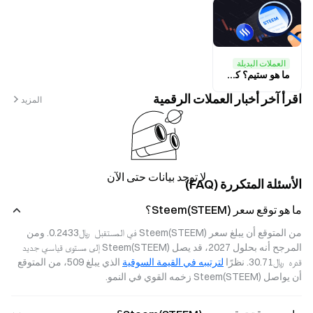
العملات البديلة
ما هو ستيم؟ كل ما تريد معرفته عن STEEM
اقرأ آخر أخبار العملات الرقمية
المزيد
لا توجد بيانات حتى الآن
الأسئلة المتكررة (FAQ)
ما هو توقع سعر Steem(STEEM)؟
من المتوقع أن يبلغ سعر Steem(STEEM) في المستقبل  ﷼‎0.2433. ومن 
المرجح أنه بحلول 2027، قد يصل Steem(STEEM) إلى مستوى قياسي جديد 
قدره  ﷼‎30.71. نظرًا 
لترتيبه في القيمة السوقية
 الذي يبلغ 509، من المتوقع 
أن يواصل Steem(STEEM) زخمه القوي في النمو.