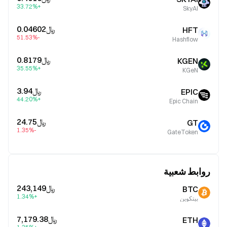
+33.72%
SkyAI
﷼‎0.04602
HFT
-51.53%
Hashflow
﷼‎0.8179
KGEN
+35.55%
KGeN
﷼‎3.94
EPIC
+44.20%
Epic Chain
﷼‎24.75
GT
-1.35%
GateToken
روابط شعبية
﷼‎243,149
BTC
+1.34%
بيتكوين
﷼‎7,179.38
ETH