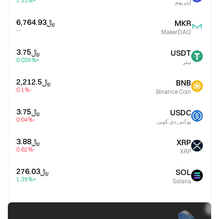
+1.35%
إيثريوم
﷼‎6,764.93
MKR
--
MakerDAO
﷼‎3.75
USDT
+0.035%
تيثر
﷼‎2,212.5
BNB
-0.1%
Binance Coin
﷼‎3.75
USDC
-0.04%
يو إس دي كوين
﷼‎3.88
XRP
-0.62%
XRP
﷼‎276.03
SOL
+1.35%
Solana