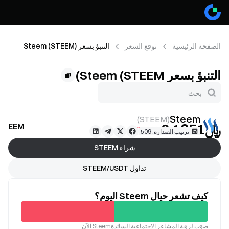
الصفحة الرئيسية
توقع السعر
التنبؤ بسعر Steem (STEEM)
التنبؤ بسعر Steem (STEEM)
Steem
)
STEEM
(
﷼‎0.1351
STEEM توقع السع
-0.96%
ترتيب الصدارة: 509
شراء STEEM
تداول STEEM/USDT
كيف تشعر حيال Steem اليوم؟
غير
صوّت لرؤية المشاعر الاجتماعية السائدةSteem الآن