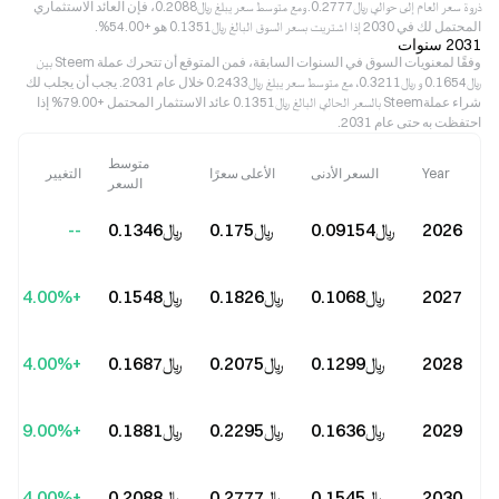
ذروة سعر العام إلى حوالي ﷼‎0.2777. ومع متوسط سعر يبلغ ﷼‎0.2088، فإن العائد الاستثماري
المحتمل لك في 2030 إذا اشتريت بسعر السوق البالغ ﷼‎0.1351 هو +54.00%.
2031 سنوات
وفقًا لمعنويات السوق في السنوات السابقة، فمن المتوقع أن تتحرك عملة Steem بين
﷼‎0.1654 و ﷼‎0.3211، مع متوسط سعر يبلغ ﷼‎0.2433 خلال عام 2031. يجب أن يجلب لك
شراء عملةSteem بالسعر الحالي البالغ ﷼‎0.1351 عائد الاستثمار المحتمل +79.00% إذا
احتفظت به حتى عام 2031.
متوسط
Year
السعر الأدنى
الأعلى سعرًا
التغيير
السعر
2026
﷼‎0.09154
﷼‎0.175
﷼‎0.1346
--
2027
﷼‎0.1068
﷼‎0.1826
﷼‎0.1548
+14.00%
2028
﷼‎0.1299
﷼‎0.2075
﷼‎0.1687
+24.00%
2029
﷼‎0.1636
﷼‎0.2295
﷼‎0.1881
+39.00%
2030
﷼‎0.1545
﷼‎0.2777
﷼‎0.2088
+54.00%