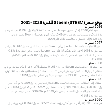
توقع سعر Steem (STEEM) للفترة 2026–2031
2026 سنوات
بالنسبة لعام 2026، يُقدّر تحقيق متوسط سعر لعملة Steem يبلغ ﷼‎0.1346، مع توقع ارتفاع
﷼‎0.175 وانخفاض محتمل قدره ﷼‎0.09154. يمكن أن يؤدي شراء Steem بالسعر الحالي
﷼‎0.1351 إلى تحقيق 0 مكاسب خلال عام 2026.
2027 سنوات
تشير الاتجاهات والأنماط السابقة إلى أن Steem قد يسجل حدًا أقصى عند ﷼‎0.1826، مع أدنى
سعر يبلغ ﷼‎0.1068 في عام 2027. لذا فإن شراء Steem بالسعر الحالي البالغ ﷼‎0.1351،
سيجعل العائد الاستثماري المحتمل بناءً على متوسط سعر يبلغ ﷼‎0.1548 في عام 2027 هو
+14.00%.
2028 سنوات
من المتوقع أن يحوم سعر Steem حول ﷼‎0.1687 لمعظم الأجزاء في 2028 سنوات، مع توقع
انخفاض قدره ﷼‎0.1299 وارتفاع متوقع قدره ﷼‎0.2075. استنادًا إلى هذه التوقعات، يمكنك توقع
عائد استثمار محتمل +24.00% إذا اشتريت بسعر السوق الحالي البالغ ﷼‎0.1351.
2029 سنوات
استنادًا إلى البيانات التاريخية، قد تسجل Steem ارتفاعًا يصل إلى ﷼‎0.2295، مع أدنى سعر
﷼‎0.1636 خلال عام 2029. لذلك إذا كنت ستشتري Steem بالسعر الحالي ﷼‎0.1351، فإن
عائد الاستثمار المحتمل بالنسبة لك في عام 2029 هو +39.00% مع شق طريقه نحو متوسط
سعر يبلغ ﷼‎0.1881.
2030 سنوات
في عام 2030، يُقدّر أقل سعر أمكن رؤيته لعملة Steem عند ﷼‎0.1545، في حين قد يصل