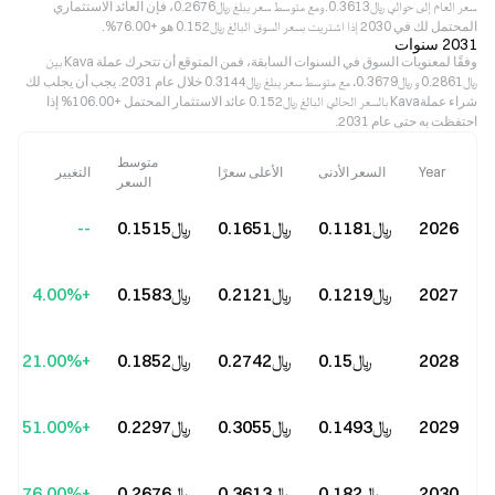
سعر العام إلى حوالي ﷼‎0.3613. ومع متوسط سعر يبلغ ﷼‎0.2676، فإن العائد الاستثماري
المحتمل لك في 2030 إذا اشتريت بسعر السوق البالغ ﷼‎0.152 هو +76.00%.
2031 سنوات
وفقًا لمعنويات السوق في السنوات السابقة، فمن المتوقع أن تتحرك عملة Kava بين
﷼‎0.2861 و ﷼‎0.3679، مع متوسط سعر يبلغ ﷼‎0.3144 خلال عام 2031. يجب أن يجلب لك
شراء عملةKava بالسعر الحالي البالغ ﷼‎0.152 عائد الاستثمار المحتمل +106.00% إذا
احتفظت به حتى عام 2031.
متوسط
Year
السعر الأدنى
الأعلى سعرًا
التغيير
السعر
2026
﷼‎0.1181
﷼‎0.1651
﷼‎0.1515
--
2027
﷼‎0.1219
﷼‎0.2121
﷼‎0.1583
+4.00%
2028
﷼‎0.15
﷼‎0.2742
﷼‎0.1852
+21.00%
2029
﷼‎0.1493
﷼‎0.3055
﷼‎0.2297
+51.00%
2030
﷼‎0.182
﷼‎0.3613
﷼‎0.2676
+76.00%