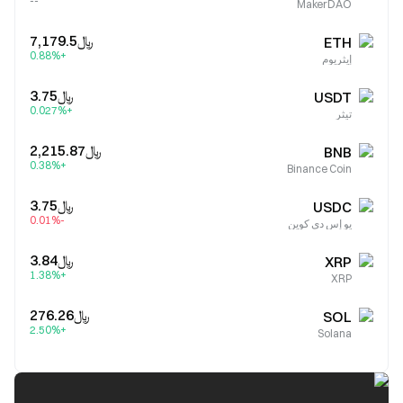
--
MakerDAO
﷼‎7,179.5
ETH
+0.88%
إيثريوم
﷼‎3.75
USDT
+0.027%
تيثر
﷼‎2,215.87
BNB
+0.38%
Binance Coin
﷼‎3.75
USDC
-0.01%
يو إس دي كوين
﷼‎3.84
XRP
+1.38%
XRP
﷼‎276.26
SOL
+2.50%
Solana