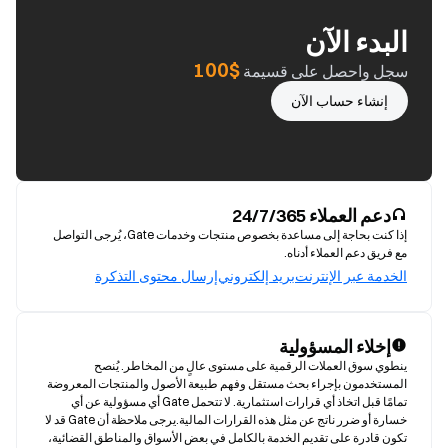
البدء الآن
$100
سجل واحصل على قسيمة
إنشاء حساب الآن
دعم العملاء 24/7/365
إذا كنت بحاجة إلى مساعدة بخصوص منتجات وخدمات Gate، يُرجى التواصل
مع فريق دعم العملاء أدناه.
الخدمة عبر الإنترنت
بريد إلكتروني
إرسال محتوى التذكرة
إخلاء المسؤولية
ينطوي سوق العملات الرقمية على مستوى عالٍ من المخاطر. يُنصح 
المستخدمون بإجراء بحث مستقل وفهم طبيعة الأصول والمنتجات المعروضة 
تمامًا قبل اتخاذ أي قرارات استثمارية. لا تتحمل Gate أي مسؤولية عن أي 
خسارة أو ضرر ناتج عن مثل هذه القرارات المالية.يرجى ملاحظة أن Gate قد لا 
تكون قادرة على تقديم الخدمة بالكامل في بعض الأسواق والمناطق القضائية، 