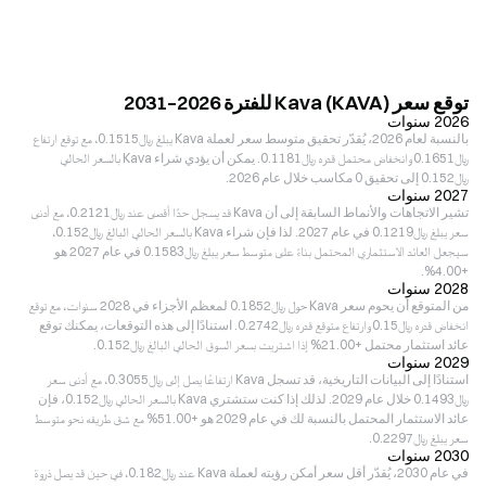
توقع سعر Kava (KAVA) للفترة 2026–2031
2026 سنوات
بالنسبة لعام 2026، يُقدّر تحقيق متوسط سعر لعملة Kava يبلغ ﷼‎0.1515، مع توقع ارتفاع
﷼‎0.1651 وانخفاض محتمل قدره ﷼‎0.1181. يمكن أن يؤدي شراء Kava بالسعر الحالي
﷼‎0.152 إلى تحقيق 0 مكاسب خلال عام 2026.
2027 سنوات
تشير الاتجاهات والأنماط السابقة إلى أن Kava قد يسجل حدًا أقصى عند ﷼‎0.2121، مع أدنى
سعر يبلغ ﷼‎0.1219 في عام 2027. لذا فإن شراء Kava بالسعر الحالي البالغ ﷼‎0.152،
سيجعل العائد الاستثماري المحتمل بناءً على متوسط سعر يبلغ ﷼‎0.1583 في عام 2027 هو
+4.00%.
2028 سنوات
من المتوقع أن يحوم سعر Kava حول ﷼‎0.1852 لمعظم الأجزاء في 2028 سنوات، مع توقع
انخفاض قدره ﷼‎0.15 وارتفاع متوقع قدره ﷼‎0.2742. استنادًا إلى هذه التوقعات، يمكنك توقع
عائد استثمار محتمل +21.00% إذا اشتريت بسعر السوق الحالي البالغ ﷼‎0.152.
2029 سنوات
استنادًا إلى البيانات التاريخية، قد تسجل Kava ارتفاعًا يصل إلى ﷼‎0.3055، مع أدنى سعر
﷼‎0.1493 خلال عام 2029. لذلك إذا كنت ستشتري Kava بالسعر الحالي ﷼‎0.152، فإن
عائد الاستثمار المحتمل بالنسبة لك في عام 2029 هو +51.00% مع شق طريقه نحو متوسط
سعر يبلغ ﷼‎0.2297.
2030 سنوات
في عام 2030، يُقدّر أقل سعر أمكن رؤيته لعملة Kava عند ﷼‎0.182، في حين قد يصل ذروة