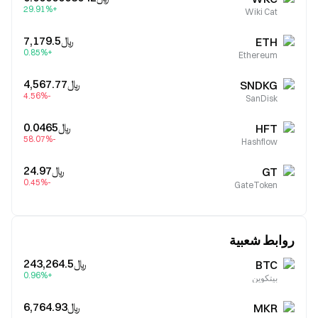
+29.91%
Wiki Cat
﷼‎7,179.5
ETH
+0.85%
Ethereum
﷼‎4,567.77
SNDKG
-4.56%
SanDisk
﷼‎0.0465
HFT
-58.07%
Hashflow
﷼‎24.97
GT
-0.45%
GateToken
روابط شعبية
﷼‎243,264.5
BTC
+0.96%
بيتكوين
﷼‎6,764.93
MKR