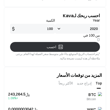
جيدة
صالح
احسب ربحك لـKava
Year
الكمية
$
من 100 في
0
احسب
*يتم احتساب الربح المتوقع بناءً على متوسط سعر العملة لهذا العام. يرجى
ملاحظة أن هذه ليست نصيحة مالية.
المزيد من توقعات الأسعار
Top
إدراج جديد
الأكثر ربحاً
﷼‎243,264.5
BTC
+1.09%
Bitcoin
﷼‎0.0000003042
WKC