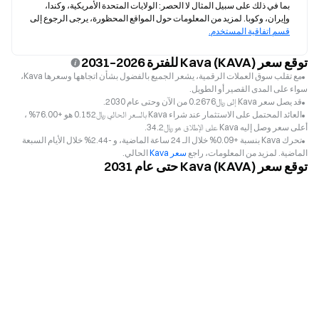
بما في ذلك على سبيل المثال لا الحصر: الولايات المتحدة الأمريكية، وكندا، 
وإيران، وكوبا. لمزيد من المعلومات حول المواقع المحظورة، يرجى الرجوع إلى 
قسم اتفاقية المستخدم.
توقع سعر Kava (KAVA) للفترة 2026–2031
مع تقلب سوق العملات الرقمية، يشعر الجميع بالفضول بشأن اتجاهها وسعرها Kava،
سواء على المدى القصير أو الطويل.
قد يصل سعر Kava إلى ﷼‎0.2676 من الآن وحتى عام 2030.
العائد المحتمل على الاستثمار عند شراء Kava بالسعر الحالي ﷼‎0.152 هو +76.00% ،
أعلى سعر وصل إليه Kava على الإطلاق هو ﷼‎34.2.
تحرك Kava بنسبة +0.09% خلال الـ 24 ساعة الماضية، و -2.44% خلال الأيام السبعة
الماضية. لمزيد من المعلومات، راجع
سعر Kava
الحالي.
توقع سعر Kava (KAVA) حتى عام 2031