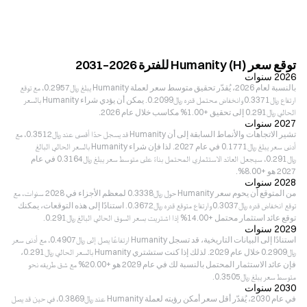
توقع سعر Humanity (H) للفترة 2026–2031
2026 سنوات
بالنسبة لعام 2026، يُقدّر تحقيق متوسط سعر لعملة Humanity يبلغ ﷼‎0.2957، مع توقع
ارتفاع ﷼‎0.3371 وانخفاض محتمل قدره ﷼‎0.2099. يمكن أن يؤدي شراء Humanity بالسعر
الحالي ﷼‎0.291 إلى تحقيق +1.00% مكاسب خلال عام 2026.
2027 سنوات
تشير الاتجاهات والأنماط السابقة إلى أن Humanity قد يسجل حدًا أقصى عند ﷼‎0.3512، مع
أدنى سعر يبلغ ﷼‎0.1771 في عام 2027. لذا فإن شراء Humanity بالسعر الحالي البالغ
﷼‎0.291، سيجعل العائد الاستثماري المحتمل بناءً على متوسط سعر يبلغ ﷼‎0.3164 في عام
2027 هو +8.00%.
2028 سنوات
من المتوقع أن يحوم سعر Humanity حول ﷼‎0.3338 لمعظم الأجزاء في 2028 سنوات، مع
توقع انخفاض قدره ﷼‎0.3037 وارتفاع متوقع قدره ﷼‎0.3672. استنادًا إلى هذه التوقعات، يمكنك
توقع عائد استثمار محتمل +14.00% إذا اشتريت بسعر السوق الحالي البالغ ﷼‎0.291.
2029 سنوات
استنادًا إلى البيانات التاريخية، قد تسجل Humanity ارتفاعًا يصل إلى ﷼‎0.4907، مع أدنى سعر
﷼‎0.2909 خلال عام 2029. لذلك إذا كنت ستشتري Humanity بالسعر الحالي ﷼‎0.291،
فإن عائد الاستثمار المحتمل بالنسبة لك في عام 2029 هو +20.00% مع شق طريقه نحو
متوسط سعر يبلغ ﷼‎0.3505.
2030 سنوات
في عام 2030، يُقدّر أقل سعر أمكن رؤيته لعملة Humanity عند ﷼‎0.3869، في حين قد يصل