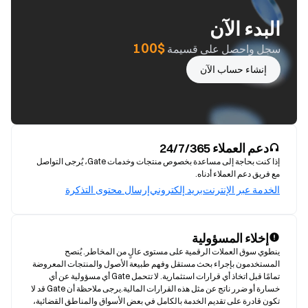
البدء الآن
$100
سجل واحصل على قسيمة
إنشاء حساب الآن
دعم العملاء 24/7/365
إذا كنت بحاجة إلى مساعدة بخصوص منتجات وخدمات Gate، يُرجى التواصل
مع فريق دعم العملاء أدناه.
الخدمة عبر الإنترنت
بريد إلكتروني
إرسال محتوى التذكرة
إخلاء المسؤولية
ينطوي سوق العملات الرقمية على مستوى عالٍ من المخاطر. يُنصح 
المستخدمون بإجراء بحث مستقل وفهم طبيعة الأصول والمنتجات المعروضة 
تمامًا قبل اتخاذ أي قرارات استثمارية. لا تتحمل Gate أي مسؤولية عن أي 
خسارة أو ضرر ناتج عن مثل هذه القرارات المالية.يرجى ملاحظة أن Gate قد لا 
تكون قادرة على تقديم الخدمة بالكامل في بعض الأسواق والمناطق القضائية، 