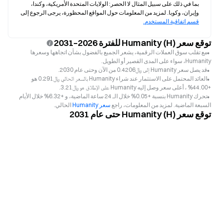
بما في ذلك على سبيل المثال لا الحصر: الولايات المتحدة الأمريكية، وكندا، 
وإيران، وكوبا. لمزيد من المعلومات حول المواقع المحظورة، يرجى الرجوع إلى 
قسم اتفاقية المستخدم.
توقع سعر Humanity (H) للفترة 2026–2031
مع تقلب سوق العملات الرقمية، يشعر الجميع بالفضول بشأن اتجاهها وسعرها
Humanity، سواء على المدى القصير أو الطويل.
قد يصل سعر Humanity إلى ﷼‎0.4206 من الآن وحتى عام 2030.
العائد المحتمل على الاستثمار عند شراء Humanity بالسعر الحالي ﷼‎0.291 هو
+44.00% ، أعلى سعر وصل إليه Humanity على الإطلاق هو ﷼‎3.21.
تحرك Humanity بنسبة +0.05% خلال الـ 24 ساعة الماضية، و +6.32% خلال الأيام
السبعة الماضية. لمزيد من المعلومات، راجع
سعر Humanity
الحالي.
توقع سعر Humanity (H) حتى عام 2031