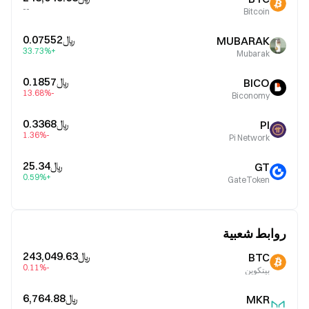
--
Bitcoin
﷼‎0.07552
MUBARAK
+33.73%
Mubarak
﷼‎0.1857
BICO
-13.68%
Biconomy
﷼‎0.3368
PI
-1.36%
Pi Network
﷼‎25.34
GT
+0.59%
GateToken
روابط شعبية
﷼‎243,049.63
BTC
-0.11%
بيتكوين
﷼‎6,764.88
MKR