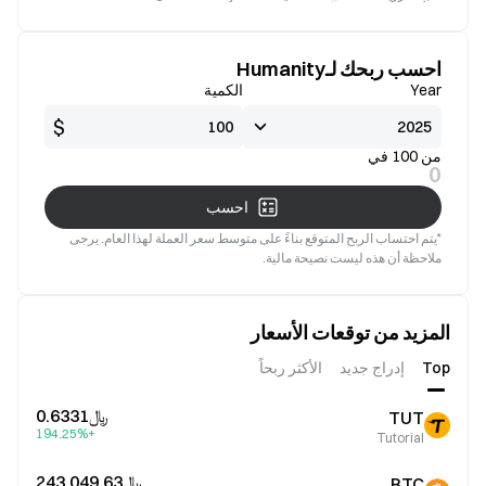
جيدة
صالح
احسب ربحك لـHumanity
Year
الكمية
$
من 100 في
0
احسب
*يتم احتساب الربح المتوقع بناءً على متوسط سعر العملة لهذا العام. يرجى
ملاحظة أن هذه ليست نصيحة مالية.
المزيد من توقعات الأسعار
Top
إدراج جديد
الأكثر ربحاً
﷼‎0.6331
TUT
+194.25%
Tutorial
﷼‎243,049.63
BTC