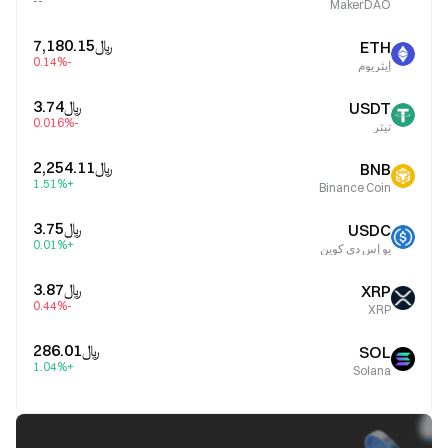
--
MakerDAO
﷼‎7,180.15
ETH
-0.14%
إيثريوم
﷼‎3.74
USDT
-0.016%
تيثر
﷼‎2,254.11
BNB
+1.51%
Binance Coin
﷼‎3.75
USDC
+0.01%
يو إس دي كوين
﷼‎3.87
XRP
-0.44%
XRP
﷼‎286.01
SOL
+1.04%
Solana