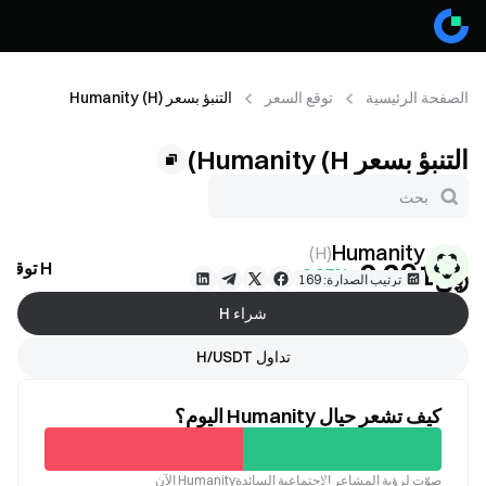
الصفحة الرئيسية
توقع السعر
التنبؤ بسعر Humanity (H)
التنبؤ بسعر Humanity (H)
Humanity
)
H
(
﷼‎0.291
H توقع السعر
+0.05%
ترتيب الصدارة: 169
شراء H
تداول H/USDT
كيف تشعر حيال Humanity اليوم؟
غير
صوّت لرؤية المشاعر الاجتماعية السائدةHumanity الآن