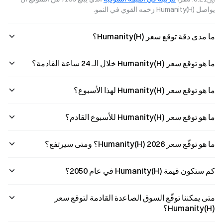
صرف الين. بعد
السرد" إلى
بالإضافة إلى
يواصل Humanity(H) زخمه القوي في النمو.
تدخل بقيمة 87
"الصفقات المعتمدة
المشاركة في جولة
مليار دولار، يعود
على التدفقات ا
التمويل Series H
خطر فك صف?
ما مدى دقة توقع سعر Humanity(H)؟
الخاصة
بـAnthropic.
ما هو توقع سعر Humanity(H) خلال الـ 24 ساعة القادمة؟
ما هو توقع سعر Humanity(H) لهذا الأسبوع؟
ما هو توقع سعر Humanity(H) للأسبوع القادم؟
ما هو توقّع سعر Humanity(H) 2026؟ ومتى سيرتفع؟
كم ستكون قيمة Humanity(H) في عام 2050؟
متى يمكننا توقّع السوق الصاعدة القادمة لتوقع سعر
Humanity(H)؟