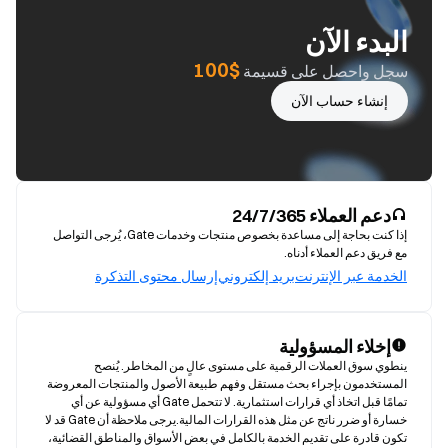
البدء الآن
$100
سجل واحصل على قسيمة
إنشاء حساب الآن
دعم العملاء 24/7/365
إذا كنت بحاجة إلى مساعدة بخصوص منتجات وخدمات Gate، يُرجى التواصل
مع فريق دعم العملاء أدناه.
الخدمة عبر الإنترنت
بريد إلكتروني
إرسال محتوى التذكرة
إخلاء المسؤولية
ينطوي سوق العملات الرقمية على مستوى عالٍ من المخاطر. يُنصح 
المستخدمون بإجراء بحث مستقل وفهم طبيعة الأصول والمنتجات المعروضة 
تمامًا قبل اتخاذ أي قرارات استثمارية. لا تتحمل Gate أي مسؤولية عن أي 
خسارة أو ضرر ناتج عن مثل هذه القرارات المالية.يرجى ملاحظة أن Gate قد لا 
تكون قادرة على تقديم الخدمة بالكامل في بعض الأسواق والمناطق القضائية، 