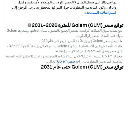
بما في ذلك على سبيل المثال لا الحصر: الولايات المتحدة الأمريكية، وكندا، 
وإيران، وكوبا. لمزيد من المعلومات حول المواقع المحظورة، يرجى الرجوع إلى 
قسم اتفاقية المستخدم.
توقع سعر Golem (GLM) للفترة 2026–2031
مع تقلب سوق العملات الرقمية، يشعر الجميع بالفضول بشأن اتجاهها وسعرها Golem،
سواء على المدى القصير أو الطويل.
قد يصل سعر Golem إلى ﷼‎0.4707 من الآن وحتى عام 2030.
العائد المحتمل على الاستثمار عند شراء Golem بالسعر الحالي ﷼‎0.347 هو +35.00% ،
أعلى سعر وصل إليه Golem على الإطلاق هو ﷼‎4.94.
تحرك Golem بنسبة +1.14% خلال الـ 24 ساعة الماضية، و +1.14% خلال الأيام السبعة
الماضية. لمزيد من المعلومات، راجع
سعر Golem
الحالي.
توقع سعر Golem (GLM) حتى عام 2031