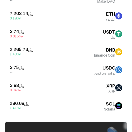
--
MakerDAO
﷼‎7,203.14
ETH
+0.18%
إيثريوم
﷼‎3.74
USDT
-0.015%
تيثر
﷼‎2,265.73
BNB
+1.43%
Binance Coin
﷼‎3.75
USDC
--
يو إس دي كوين
﷼‎3.88
XRP
-0.34%
XRP
﷼‎286.68
SOL
+1.41%
Solana