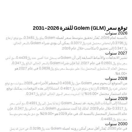
توقع سعر Golem (GLM) للفترة 2026–2031
2026 سنوات
بالنسبة لعام 2026، يُقدّر تحقيق متوسط سعر لعملة Golem يبلغ ﷼‎0.3481، مع توقع ارتفاع
﷼‎0.3795 وانخفاض محتمل قدره ﷼‎0.3377. يمكن أن يؤدي شراء Golem بالسعر الحالي
﷼‎0.347 إلى تحقيق 0 مكاسب خلال عام 2026.
2027 سنوات
تشير الاتجاهات والأنماط السابقة إلى أن Golem قد يسجل حدًا أقصى عند ﷼‎0.4439، مع أدنى
سعر يبلغ ﷼‎0.2801 في عام 2027. لذا فإن شراء Golem بالسعر الحالي البالغ ﷼‎0.347،
سيجعل العائد الاستثماري المحتمل بناءً على متوسط سعر يبلغ ﷼‎0.3638 في عام 2027 هو
+4.00%.
2028 سنوات
من المتوقع أن يحوم سعر Golem حول ﷼‎0.4038 لمعظم الأجزاء في 2028 سنوات، مع توقع
انخفاض قدره ﷼‎0.2625 وارتفاع متوقع قدره ﷼‎0.4927. استنادًا إلى هذه التوقعات، يمكنك توقع
عائد استثمار محتمل +16.00% إذا اشتريت بسعر السوق الحالي البالغ ﷼‎0.347.
2029 سنوات
استنادًا إلى البيانات التاريخية، قد تسجل Golem ارتفاعًا يصل إلى ﷼‎0.4931، مع أدنى سعر
﷼‎0.3317 خلال عام 2029. لذلك إذا كنت ستشتري Golem بالسعر الحالي ﷼‎0.347، فإن
عائد الاستثمار المحتمل بالنسبة لك في عام 2029 هو +29.00% مع شق طريقه نحو متوسط
سعر يبلغ ﷼‎0.4483.
2030 سنوات
في عام 2030، يُقدّر أقل سعر أمكن رؤيته لعملة Golem عند ﷼‎0.3295، في حين قد يصل