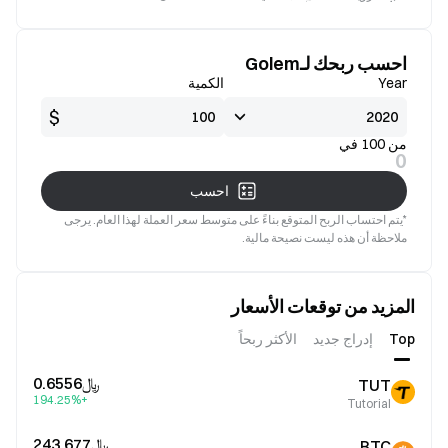
جيدة
صالح
احسب ربحك لـGolem
Year
الكمية
$
من 100 في
0
احسب
*يتم احتساب الربح المتوقع بناءً على متوسط سعر العملة لهذا العام. يرجى
ملاحظة أن هذه ليست نصيحة مالية.
المزيد من توقعات الأسعار
Top
إدراج جديد
الأكثر ربحاً
﷼‎0.6556
TUT
+194.25%
Tutorial
﷼‎243,677
BTC