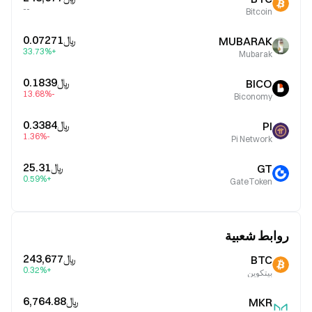
--
Bitcoin
﷼‎0.07271
MUBARAK
+33.73%
Mubarak
﷼‎0.1839
BICO
-13.68%
Biconomy
﷼‎0.3384
PI
-1.36%
Pi Network
﷼‎25.31
GT
+0.59%
GateToken
روابط شعبية
﷼‎243,677
BTC
+0.32%
بيتكوين
﷼‎6,764.88
MKR