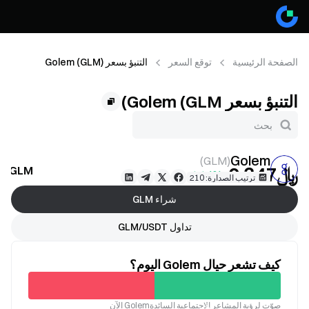
الصفحة الرئيسية
توقع السعر
التنبؤ بسعر Golem (GLM)
التنبؤ بسعر Golem (GLM)
Golem
)
GLM
(
﷼‎0.347
GLM توقع السعر
+1.14%
ترتيب الصدارة: 210
شراء GLM
تداول GLM/USDT
كيف تشعر حيال Golem اليوم؟
غير
صوّت لرؤية المشاعر الاجتماعية السائدةGolem الآن