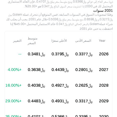
ذروة سعر العام إلى حوالي ﷼‎0.5366. ومع متوسط سعر يبلغ ﷼‎0.4707، فإن العائد الاستثماري
المحتمل لك في 2030 إذا اشتريت بسعر السوق البالغ ﷼‎0.347 هو +35.00%.
2031 سنوات
وفقًا لمعنويات السوق في السنوات السابقة، فمن المتوقع أن تتحرك عملة Golem بين
﷼‎0.3273 و ﷼‎0.6598، مع متوسط سعر يبلغ ﷼‎0.5036 خلال عام 2031. يجب أن يجلب لك
شراء عملةGolem بالسعر الحالي البالغ ﷼‎0.347 عائد الاستثمار المحتمل +45.00% إذا
احتفظت به حتى عام 2031.
متوسط
Year
السعر الأدنى
الأعلى سعرًا
التغيير
السعر
2026
﷼‎0.3377
﷼‎0.3795
﷼‎0.3481
--
2027
﷼‎0.2801
﷼‎0.4439
﷼‎0.3638
+4.00%
2028
﷼‎0.2625
﷼‎0.4927
﷼‎0.4038
+16.00%
2029
﷼‎0.3317
﷼‎0.4931
﷼‎0.4483
+29.00%
2030
﷼‎0.3295
﷼‎0.5366
﷼‎0.4707
+35.00%