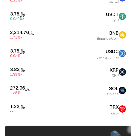
-0.35%
إيثريوم
﷼‎3.75
USDT
+0.029%
تيثر
﷼‎2,214.76
BNB
-1.71%
Binance Coin
﷼‎3.75
USDC
-0.02%
يو إس دي كوين
﷼‎3.83
XRP
-1.93%
XRP
﷼‎272.96
SOL
-1.28%
Solana
﷼‎1.22
TRX
--
ترون