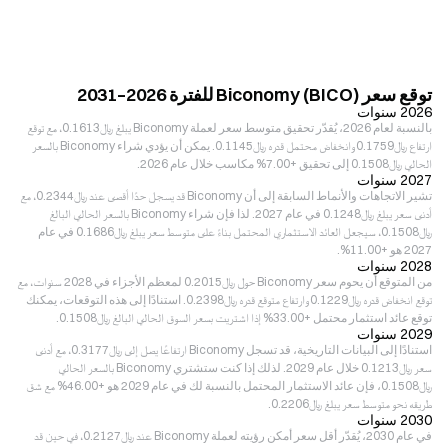
توقع سعر Biconomy (BICO) للفترة 2026–2031
2026 سنوات
بالنسبة لعام 2026، يُقدّر تحقيق متوسط سعر لعملة Biconomy يبلغ ﷼‎0.1613، مع توقع
ارتفاع ﷼‎0.1759 وانخفاض محتمل قدره ﷼‎0.1145. يمكن أن يؤدي شراء Biconomy بالسعر
الحالي ﷼‎0.1508 إلى تحقيق +7.00% مكاسب خلال عام 2026.
2027 سنوات
تشير الاتجاهات والأنماط السابقة إلى أن Biconomy قد يسجل حدًا أقصى عند ﷼‎0.2344، مع
أدنى سعر يبلغ ﷼‎0.1248 في عام 2027. لذا فإن شراء Biconomy بالسعر الحالي البالغ
﷼‎0.1508، سيجعل العائد الاستثماري المحتمل بناءً على متوسط سعر يبلغ ﷼‎0.1686 في عام
2027 هو +11.00%.
2028 سنوات
من المتوقع أن يحوم سعر Biconomy حول ﷼‎0.2015 لمعظم الأجزاء في 2028 سنوات، مع
توقع انخفاض قدره ﷼‎0.1229 وارتفاع متوقع قدره ﷼‎0.2398. استنادًا إلى هذه التوقعات، يمكنك
توقع عائد استثمار محتمل +33.00% إذا اشتريت بسعر السوق الحالي البالغ ﷼‎0.1508.
2029 سنوات
استنادًا إلى البيانات التاريخية، قد تسجل Biconomy ارتفاعًا يصل إلى ﷼‎0.3177، مع أدنى
سعر ﷼‎0.1213 خلال عام 2029. لذلك إذا كنت ستشتري Biconomy بالسعر الحالي
﷼‎0.1508، فإن عائد الاستثمار المحتمل بالنسبة لك في عام 2029 هو +46.00% مع شق
طريقه نحو متوسط سعر يبلغ ﷼‎0.2206.
2030 سنوات
في عام 2030، يُقدّر أقل سعر أمكن رؤيته لعملة Biconomy عند ﷼‎0.2127، في حين قد