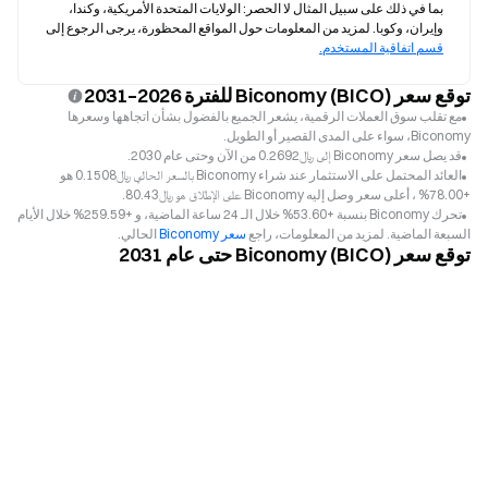
بما في ذلك على سبيل المثال لا الحصر: الولايات المتحدة الأمريكية، وكندا، 
وإيران، وكوبا. لمزيد من المعلومات حول المواقع المحظورة، يرجى الرجوع إلى 
قسم اتفاقية المستخدم.
توقع سعر Biconomy (BICO) للفترة 2026–2031
مع تقلب سوق العملات الرقمية، يشعر الجميع بالفضول بشأن اتجاهها وسعرها
Biconomy، سواء على المدى القصير أو الطويل.
قد يصل سعر Biconomy إلى ﷼‎0.2692 من الآن وحتى عام 2030.
العائد المحتمل على الاستثمار عند شراء Biconomy بالسعر الحالي ﷼‎0.1508 هو
+78.00% ، أعلى سعر وصل إليه Biconomy على الإطلاق هو ﷼‎80.43.
تحرك Biconomy بنسبة +53.60% خلال الـ 24 ساعة الماضية، و +259.59% خلال الأيام
السبعة الماضية. لمزيد من المعلومات، راجع
سعر Biconomy
الحالي.
توقع سعر Biconomy (BICO) حتى عام 2031