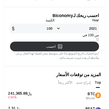
جيدة
صالح
احسب ربحك لـBiconomy
Year
الكمية
$
من 100 في
0
احسب
*يتم احتساب الربح المتوقع بناءً على متوسط سعر العملة لهذا العام. يرجى
ملاحظة أن هذه ليست نصيحة مالية.
المزيد من توقعات الأسعار
Top
إدراج جديد
الأكثر ربحاً
﷼‎241,365.88
BTC
-0.94%
Bitcoin
﷼‎7.31
BEAT