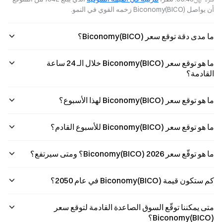
التحتية للويب 3،
Biconomy،
أن يواصل Biconomy(BICO) زخمه القوي في النمو.
ومعدل تبني تجريد
والنشاط العام
الحسابات، والاتجاه
ضمن منظومة
الناش
ما مدى دقة توقع سعر Biconomy(BICO)؟
Ethereum،
بالإضافة إلى
السرديات الناش
ما هو توقع سعر Biconomy(BICO) خلال الـ 24 ساعة
القادمة؟
ما هو توقع سعر Biconomy(BICO) لهذا الأسبوع؟
ما هو توقع سعر Biconomy(BICO) للأسبوع القادم؟
ما هو توقّع سعر Biconomy(BICO) 2026؟ ومتى سيرتفع؟
كم ستكون قيمة Biconomy(BICO) في عام 2050؟
متى يمكننا توقّع السوق الصاعدة القادمة لتوقع سعر
Biconomy(BICO)؟