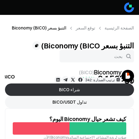
الصفحة الرئيسية
توقع السعر
التنبؤ بسعر Biconomy (BICO)
التنبؤ بسعر Biconomy (BICO)
Biconomy
)
BICO
(
﷼‎0.1508
BICO توقع السعر
+53.60%
ترتيب الصدارة: 342
شراء BICO
تداول BICO/USDT
كيف تشعر حيال Biconomy اليوم؟
غير
صوّت لرؤية المشاعر الاجتماعية السائدةBiconomy الآن