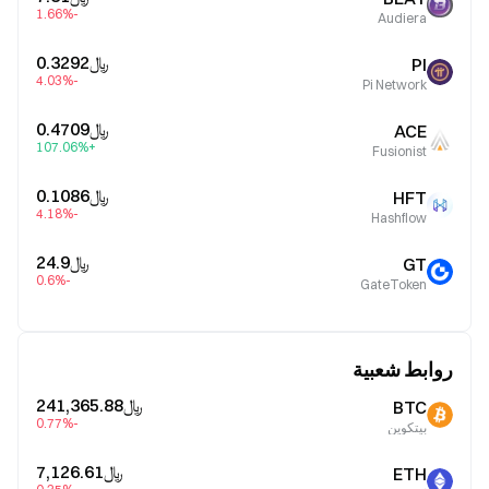
-1.66%
Audiera
﷼‎0.3292
PI
-4.03%
Pi Network
﷼‎0.4709
ACE
+107.06%
Fusionist
﷼‎0.1086
HFT
-4.18%
Hashflow
﷼‎24.9
GT
-0.6%
GateToken
روابط شعبية
﷼‎241,365.88
BTC
-0.77%
بيتكوين
﷼‎7,126.61
ETH