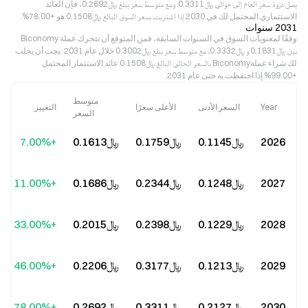
يصل ذروة سعر العام إلى حوالي ﷼‎0.3311. ومع متوسط سعر يبلغ ﷼‎0.2692، فإن العائد
الاستثماري المحتمل لك في 2030 إذا اشتريت بسعر السوق البالغ ﷼‎0.1508 هو +78.00%.
2031 سنوات
وفقًا لمعنويات السوق في السنوات السابقة، فمن المتوقع أن تتحرك عملة Biconomy
بين ﷼‎0.1831 و ﷼‎0.3332، مع متوسط سعر يبلغ ﷼‎0.3002 خلال عام 2031. يجب أن يجلب
لك شراء عملةBiconomy بالسعر الحالي البالغ ﷼‎0.1508 عائد الاستثمار المحتمل
+99.00% إذا احتفظت به حتى عام 2031.
متوسط
Year
السعر الأدنى
الأعلى سعرًا
التغيير
السعر
2026
﷼‎0.1145
﷼‎0.1759
﷼‎0.1613
+7.00%
2027
﷼‎0.1248
﷼‎0.2344
﷼‎0.1686
+11.00%
2028
﷼‎0.1229
﷼‎0.2398
﷼‎0.2015
+33.00%
2029
﷼‎0.1213
﷼‎0.3177
﷼‎0.2206
+46.00%
2030
﷼‎0.2127
﷼‎0.3311
﷼‎0.2692
+78.00%