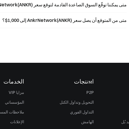
متى يمكننا توقّع السوق الصاعدة القادمة لتوقع سعر AnkrNetwork(ANKR)؟
متى من المتوقع أن يصل سعر AnkrNetwork(ANKR) إلى 1,000$؟
اмنتجات
الخدمات
P2P
مزايا VIP
التحويل وتداول الكتل
المؤسساتي
التداول الفوري
ملاحظات المس
 بُل
الهامش
الإعلانات