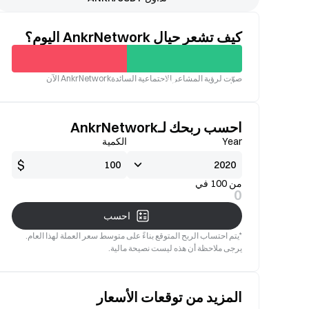
كيف تشعر حيال AnkrNetwork اليوم؟
غير
صوّت لرؤية المشاعر الاجتماعية السائدةAnkrNetwork الآن
جيدة
صالح
احسب ربحك لـAnkrNetwork
Year
الكمية
$
من 100 في
0
احسب
*يتم احتساب الربح المتوقع بناءً على متوسط سعر العملة لهذا العام.
يرجى ملاحظة أن هذه ليست نصيحة مالية.
المزيد من توقعات الأسعار