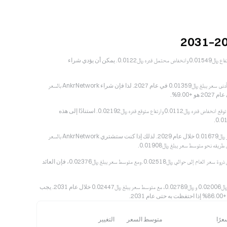
بالنسبة لعام 2026، يُقدّر تحقيق متوسط سعر لعملة AnkrNetwork يبلغ ﷼‎0.01312، مع توقع ارتفاع ﷼‎0.01549 وانخفاض محتمل قدره ﷼‎0.0122. يمكن أن يؤدي شراء
تشير الاتجاهات والأنماط السابقة إلى أن AnkrNetwork قد يسجل حدًا أقصى عند ﷼‎0.01817، مع أدنى سعر يبلغ ﷼‎0.01359 في عام 2027. لذا فإن شراء AnkrNetwork بالسعر
من المتوقع أن يحوم سعر AnkrNetwork حول ﷼‎0.01624 لمعظم الأجزاء في 2028 سنوات، مع توقع انخفاض قدره ﷼‎0.0112 وارتفاع متوقع قدره ﷼‎0.02192. استنادًا إلى هذه
استنادًا إلى البيانات التاريخية، قد تسجل AnkrNetwork ارتفاعًا يصل إلى ﷼‎0.02843، مع أدنى سعر ﷼‎0.01679 خلال عام 2029. لذلك إذا كنت ستشتري AnkrNetwork بالسعر
في عام 2030، يُقدّر أقل سعر أمكن رؤيته لعملة AnkrNetwork عند ﷼‎0.02067، في حين قد يصل ذروة سعر العام إلى حوالي ﷼‎0.02518. ومع متوسط سعر يبلغ ﷼‎0.02376، فإن العائد
وفقًا لمعنويات السوق في السنوات السابقة، فمن المتوقع أن تتحرك عملة AnkrNetwork بين ﷼‎0.02006 و ﷼‎0.02789، مع متوسط سعر يبلغ ﷼‎0.02447 خلال عام 2031. يجب
عرًا
متوسط السعر
التغيير