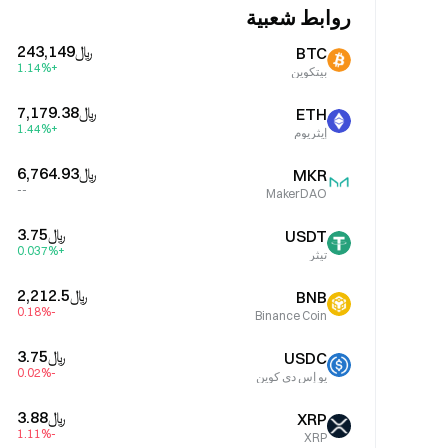
روابط شعبية
﷼‎243,149
BTC
+1.14%
بيتكوين
﷼‎7,179.38
ETH
+1.44%
إيثريوم
﷼‎6,764.93
MKR
--
MakerDAO
﷼‎3.75
USDT
+0.037%
تيثر
﷼‎2,212.5
BNB
-0.18%
Binance Coin
﷼‎3.75
USDC
-0.02%
يو إس دي كوين
﷼‎3.88
XRP
-1.11%
XRP