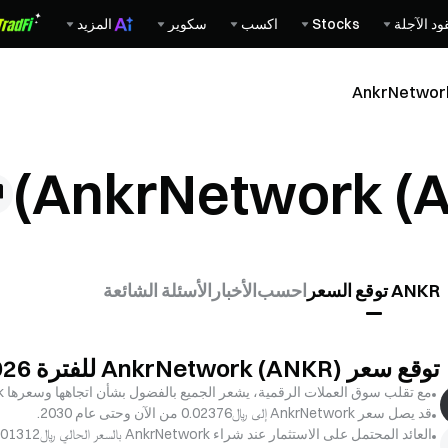
ود الآجلة
Stocks
اكسب
سكوير
المزيد
ANKR توقع السعر
احسب
الأخبار
الأسئلة الشائعة
توقع سعر AnkrNetwork (ANKR) للفترة 2026–2031
مع تقلب سوق العملات الرقمية، يشعر الجميع بالفضول بشأن اتجاهها وسعرها AnkrNetwork، سواء على المدى القصير أو الطويل.
قد يصل سعر AnkrNetwork إلى ﷼‎0.02376 من الآن وحتى عام 2030.