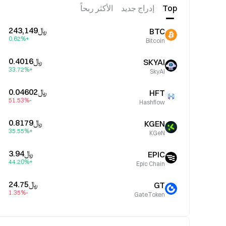
Top
إدراج جديد
الأكثر ربحاً
﷼‎243,149
BTC
+0.62%
Bitcoin
﷼‎0.4016
SKYAI
+33.72%
SkyAI
﷼‎0.04602
HFT
-51.53%
Hashflow
﷼‎0.8179
KGEN
+35.55%
KGeN
﷼‎3.94
EPIC
+44.20%
Epic Chain
﷼‎24.75
GT
-1.35%
GateToken