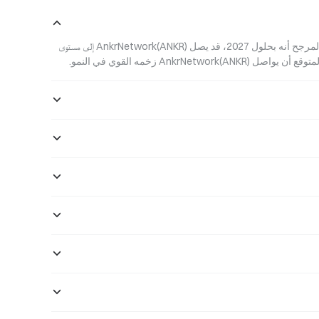
من المتوقع أن يبلغ سعر AnkrNetwork(ANKR) في المستقبل  ﷼‎0.02447. ومن المرجح أنه بحلول 2027، قد يصل AnkrNetwork(ANKR) إلى مستوى 