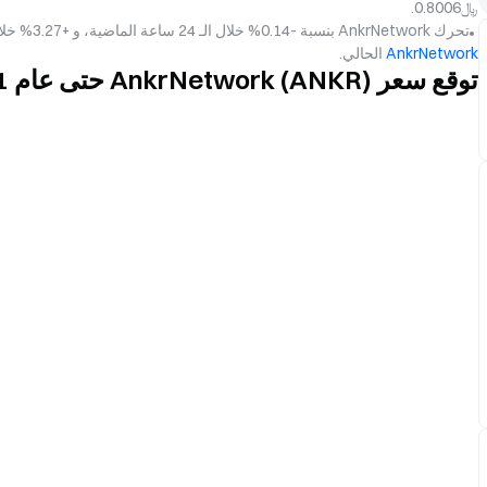
﷼‎0.8006.
تحرك AnkrNetwork بنسبة -0.14% خلال الـ 24 ساعة الماضية، و +3.27% خلال الأيام السبعة الماضية. لمزيد من المعلومات، راجع
AnkrNetwork
الحالي.
توقع سعر AnkrNetwork (ANKR) حتى عام 2031