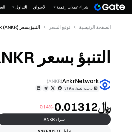
شراء عملات رقمية
الأسواق
التداول
العق
الصفحة الرئيسية
توقع السعر
التنبؤ بسعر AnkrNetwork (ANKR)
التنبؤ بسعر AnkrNetwork (ANKR)
AnkrNetwork
)
ANKR
(
ترتيب الصدارة: 379
﷼‎0.01312
-0.14%
شراء ANKR
تداول ANKR/USDT