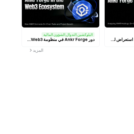
البلوكشين,التدوال,الشؤون المالية
كيف يعمل Ankr Forge؟ استعراض لمقتنيات ANKR، والمهام على السلسلة، ونظام مكافآت نقاط Forge
دور Ankr Forge في منظومة Web3: كيف يشكل ANKR جسرًا للمهام على السلسلة ويساهم في نمو المشاريع
المزيد