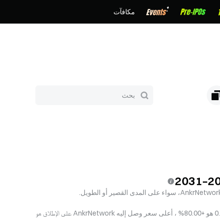
مكافآت
العائد المحتمل على الاستثمار عند شراء AnkrNetwork بالسعر الحالي ﷼‎0.01312 هو +80.00% ، أعلى سعر وصل إليه AnkrNetwork على الإطلاق هو