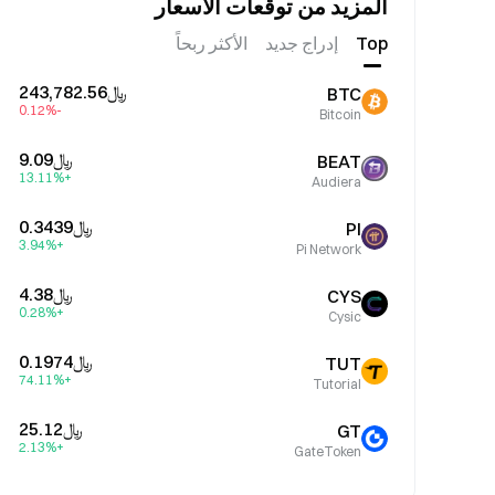
المزيد من توقعات الأسعار
Top
إدراج جديد
الأكثر ربحاً
﷼‎243,782.56
BTC
-0.12%
Bitcoin
﷼‎9.09
BEAT
+13.11%
Audiera
﷼‎0.3439
PI
+3.94%
Pi Network
﷼‎4.38
CYS
+0.28%
Cysic
﷼‎0.1974
TUT
+74.11%
Tutorial
﷼‎25.12
GT
+2.13%
GateToken