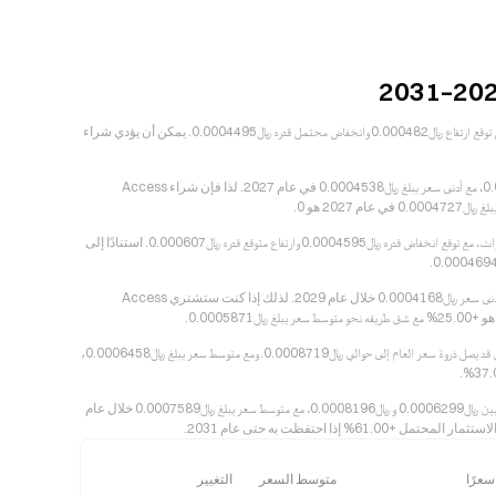
بالنسبة لعام 2026، يُقدّر تحقيق متوسط سعر لعملة Access Protocol يبلغ ﷼‎0.0004634، مع توقع ارتفاع ﷼‎0.000482 وانخفاض محتمل قدره ﷼‎0.0004495. يمكن أن يؤدي شراء
تشير الاتجاهات والأنماط السابقة إلى أن Access Protocol قد يسجل حدًا أقصى عند ﷼‎0.0006618، مع أدنى سعر يبلغ ﷼‎0.0004538 في عام 2027. لذا فإن شراء Access
من المتوقع أن يحوم سعر Access Protocol حول ﷼‎0.0005673 لمعظم الأجزاء في 2028 سنوات، مع توقع انخفاض قدره ﷼‎0.0004595 وارتفاع متوقع قدره ﷼‎0.000607. استنادًا إلى
استنادًا إلى البيانات التاريخية، قد تسجل Access Protocol ارتفاعًا يصل إلى ﷼‎0.0007046، مع أدنى سعر ﷼‎0.0004168 خلال عام 2029. لذلك إذا كنت ستشتري Access
في عام 2030، يُقدّر أقل سعر أمكن رؤيته لعملة Access Protocol عند ﷼‎0.0004521، في حين قد يصل ذروة سعر العام إلى حوالي ﷼‎0.0008719. ومع متوسط سعر يبلغ ﷼‎0.0006458،
وفقًا لمعنويات السوق في السنوات السابقة، فمن المتوقع أن تتحرك عملة Access Protocol بين ﷼‎0.0006299 و ﷼‎0.0008196، مع متوسط سعر يبلغ ﷼‎0.0007589 خلال عام
سعرًا
متوسط السعر
التغيير