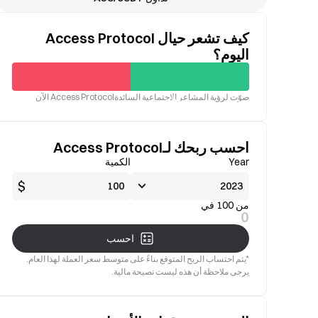
كيف تشعر حيال Access Protocol
اليوم؟
غير
صوّت لرؤية المشاعر الاجتماعية السائدةAccess Protocol الآن
جيدة
صالح
احسب ربحك لـAccess Protocol
Year
الكمية
$
من 100 في
0
احسب
*يتم احتساب الربح المتوقع بناءً على متوسط سعر العملة لهذا العام.
يرجى ملاحظة أن هذه ليست نصيحة مالية.