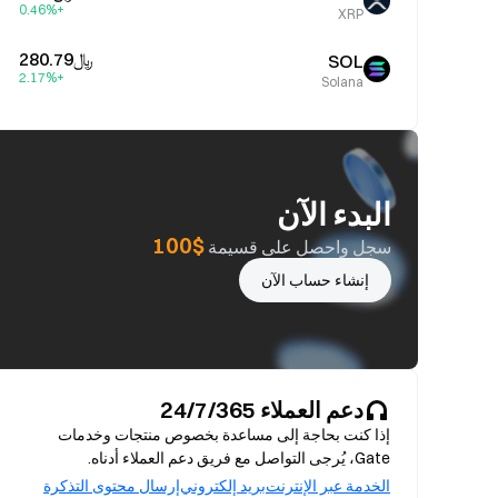
+0.46%
XRP
﷼‎280.79
SOL
+2.17%
Solana
البدء الآن
$100
سجل واحصل على قسيمة
إنشاء حساب الآن
دعم العملاء 24/7/365
إذا كنت بحاجة إلى مساعدة بخصوص منتجات وخدمات
Gate، يُرجى التواصل مع فريق دعم العملاء أدناه.
الخدمة عبر الإنترنت
بريد إلكتروني
إرسال محتوى التذكرة