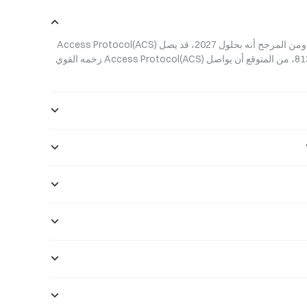
من المتوقع أن يبلغ سعر Access Protocol(ACS) في المستقبل  ﷼‎0.0007589. ومن المرجح أنه بحلول 2027، قد يصل Access Protocol(ACS) 
 الذي يبلغ 813، من المتوقع أن يواصل Access Protocol(ACS) زخمه القوي 