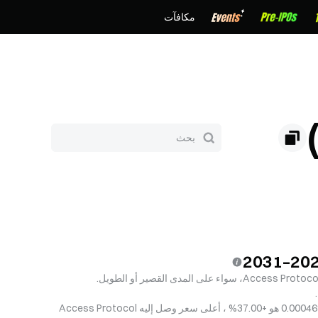
مكافآت
العائد المحتمل على الاستثمار عند شراء Access Protocol بالسعر الحالي ﷼‎0.0004694 هو +37.00% ، أعلى سعر وصل إليه Access Protocol