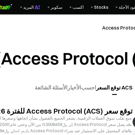
ود الآجلة
Stocks
اكسب
سكوير
المزيد
ACS توقع السعر
احسب
الأخبار
الأسئلة الشائعة
توقع سعر Access Protocol (ACS) للفترة 2026–2031
مع تقلب سوق العملات الرقمية، يشعر الجميع بالفضول بشأن اتجاهها وسعرها Access Protocol، سواء على المدى القصير أو الطويل.
قد يصل سعر Access Protocol إلى ﷼‎0.0006458 من الآن وحتى عام 2030.