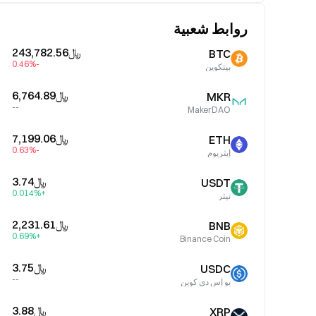
روابط شعبية
﷼‎243,782.56
BTC
-0.46%
بيتكوين
﷼‎6,764.89
MKR
--
MakerDAO
﷼‎7,199.06
ETH
-0.63%
إيثريوم
﷼‎3.74
USDT
+0.014%
تيثر
﷼‎2,231.61
BNB
+0.69%
Binance Coin
﷼‎3.75
USDC
--
يو إس دي كوين
﷼‎3.88
XRP