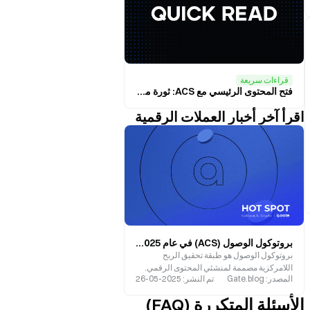
قراءات سريعة
فتح المحتوى الرئيسي مع ACS: ثورة محتوى Web3 لبروتوكول الوصول
اقرأ آخر أخبار العملات الرقمية
بروتوكول الوصول (ACS) في عام 2025: إعادة تعريف تحقيق الربح من المحتوى في عصر الويب3
بروتوكول الوصول هو طبقة تحقيق الربح
اللامركزية مصممة لمنشئي المحتوى الرقمي.
المصدر
:
Gate.blog
تم النشر
:
2025-05-26
الأسئلة المتكررة (FAQ)