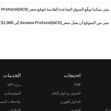
متى يمكننا توقّع السوق الصاعدة القادمة لتوقع سعر Access Protocol(ACS)؟
متى من المتوقع أن يصل سعر Access Protocol(ACS) إلى 1,000$؟
اмنتجات
الخدمات
P2P
مزايا VIP
التحويل وتداول الكتل
المؤسساتي
التداول الفوري
ملاحظات المس
 بُل
الهامش
الإعلانات