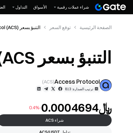
شراء عملات رقمية
الأسواق
التداول
العق
الصفحة الرئيسية
توقع السعر
التنبؤ بسعر Access Protocol (ACS)
التنبؤ بسعر Access Protocol (ACS)
Access Protocol
)
ACS
(
ترتيب الصدارة: 813
﷼‎0.0004694
-0.4%
شراء ACS
تداول ACS/USDT