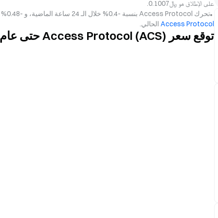
على الإطلاق هو ﷼‎0.1007.
تحرك Access Protocol بنسبة -0.4% خلال الـ 24 ساعة الماضية، و -0.48% خلال الأيام السبعة الماضية. لمزيد من المعلومات، راجع
Access Protocol
الحالي.
توقع سعر Access Protocol (ACS) حتى عام 2031