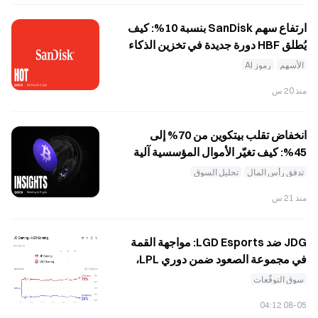
ارتفاع سهم SanDisk بنسبة 10%: كيف
يُطلق HBF دورة جديدة في تخزين الذكاء
الاصطناعي، وهل يمكن للنتائج المالية
الأسهم
رموز AI
تأكيد مبررات النمو؟
منذ 20 س
انخفاض تقلب بيتكوين من 70% إلى
45%: كيف تغيّر الأموال المؤسسية آلية
اكتشاف سعر BTC؟
تدفق رأس المال
تحليل السوق
منذ 21 س
JDG ضد LGD Esports: مواجهة القمة
في مجموعة الصعود ضمن دوري LPL،
حيث يرجّح سوق التنبؤات في Gate فوز
سوق التوقّعات
JDG بنسبة 75%؛ فهل تتمكن LGD من
08-05 04:12
تحقيق المفاجأة؟