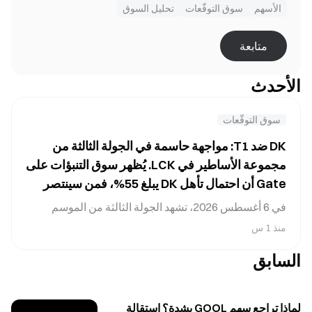
الأسهم
سوق التوقّعات
تحليل السوق
متابعة
الأحدث
سوق التوقّعات
DK ضد T1: مواجهة حاسمة في الجولة الثالثة من
مجموعة الأساطير في LCK. يُظهر سوق التنبؤات على
Gate أن احتمال تأهل DK يبلغ 55%، فمن سينتصر
في هذه المواجهة؟
في 6 أغسطس 2026، تشهد الجولة الثالثة من الموسم
العادي لـLCK ضمن مجموعة الأساطير مواجهة حاسمة بين
منذ 1 س
Dplus KIA (DK) وT1. وتُظهر بيانات سوق التنبؤات في Gate
السابق
أن حصة الأموال المراهن بها على فوز T1 تبلغ حالياً 55%،
مقابل 46% لـDK. وفي ظل التشديد الشامل لنظام مرحلة
ما بعد الموسم في LCK، لن تؤثر نتيجة هذه المباراة في
فرص التأهل المباشر للفريقين إلى الأدوار الإقصائية
لماذا تراجع سهم GOOL بشدة؟ استقالة