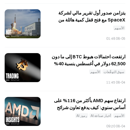
يتزامن صدور أول تقرير مالي لشركة
SpaceX مع فتح قفل كمية هائلة من
الأسهم، فهل يمثّل رمز SPCX فرصة
الأسهم
استثمارية في الوقت الحالي؟
08-05 01:48
ارتفعت احتمالات هبوط BTC إلى ما دون
62,500 دولار في أغسطس بنسبة 40%
خلال ساعة واحدة، فما الذي تُسعّره
سوق التوقّعات
الأسهم
أسواق التنبؤ؟
08-04 11:45
ارتفاع سهم AMD بأكثر من 116% على
أساس سنوي: كيف يدفع تعاون شرائح
الذكاء الاصطناعي بقدرة 6 غيغاواط
الأسهم
أخبار صناعة AI
رموز AI
سباقَ قدرات الحوسبة نحو ميزة التكلفة؟
08-04 09:20