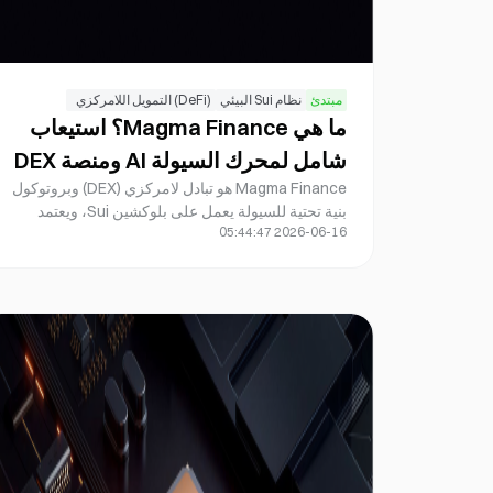
مبتدئ
نظام Sui البيئي
(DeFi) التمويل اللامركزي
ما هي Magma Finance؟ استيعاب
شامل لمحرك السيولة AI ومنصة DEX
Magma Finance هو تبادل لامركزي (DEX) وبروتوكول
التابعة لنظام Sui البيئي
بنية تحتية للسيولة يعمل على بلوكشين Sui، ويعتمد
2026-06-16 05:44:47
نموذج صانع السوق للسيولة المركزة (CLMM) إلى جانب
صانع السوق للسيولة التكيفية (ALMM) لتحسين استغلال
رأس المال وتبسيط توزيع السيولة. على خلاف صانعي
السوق الآليين التقليديين، يدمج Magma Finance آلية
إدارة سيولة قائمة على AI، مما يمكّن مزودي السيولة
من التفاعل مع السوق بكفاءة أعلى مع الحد الأدنى من
تكاليف الإدارة النشطة.