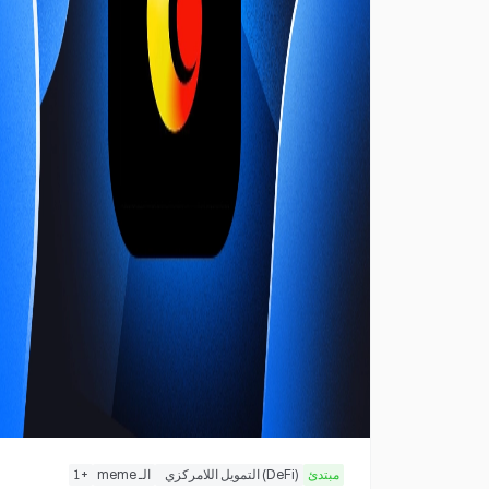
مبتدئ
(DeFi) التمويل اللامركزي
الـ meme
+
1