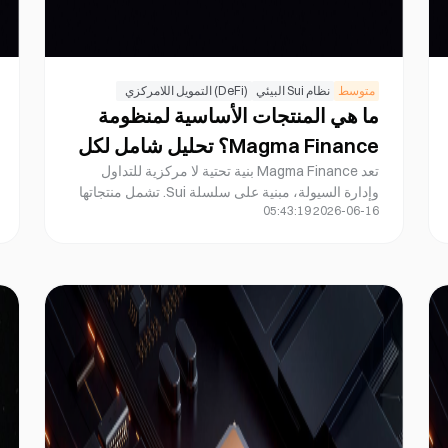
متوسط
نظام Sui البيئي
(DeFi) التمويل اللامركزي
ما هي المنتجات الأساسية لمنظومة
Magma Finance؟ تحليل شامل لكل
تعد Magma Finance بنية تحتية لا مركزية للتداول
من ALMM و CLMM ونظام الحوكمة.
وإدارة السيولة، مبنية على سلسلة Sui. تشمل منتجاتها
2026-06-16 05:43:19
الأساسية: ALMM (صانع السوق التكيفي للسيولة)،
وCLMM (صانع السوق المركز للسيولة)، وسوق تداول
المبادلة، وأدوات إدارة السيولة، ونظام حوكمة مجتمعي.
وتجمع هذه المنصة بين إدارة السيولة التلقائية ونماذج
عالية الكفاءة الرأسمالية، بهدف توفير خدمات تمويل لا
مركزي (DeFi) أكثر ذكاءً للمتداولين ومزودي السيولة.