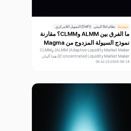
متوسط
نظام Sui البيئي
(DeFi) التمويل اللامركزي
ما الفرق بين ALMM وCLMM؟ مقارنة
نموذج السيولة المزدوج من Magma
ALMM (Adaptive Liquidity Market Maker) وCLMM
Finance
(Concentrated Liquidity Market Maker) هما آليتان
2026-06-16 05:42:23
رئيسيتان لتعزيز كفاءة رأس المال في سيولة التمويل
اللامركزي (DeFi)، إلا أنهما تتبعان منهجيتين مختلفتين
في إدارة السيولة. تتيح CLMM للمستخدمين ضبط
نطاقات الأسعار بشكل مستقل لتحسين استخدام رأس
المال، بينما تستفيد ALMM من استراتيجيات
Automático وتعديلات Publicación المدفوعة بالذكاء
الاصطناعي لإدارة السيولة، مما يقلل من التعقيد
التشغيلي.