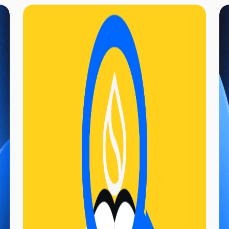
الأساسية للسيولة في بيئة Sui للتمويل اللامركزي
(DeFi). أما Magma Finance، المبنية على نموذج
CLMM، فتقدم صانع السوق المتكيف للسيولة (ALMM)،
مستفيدةً من إدارة السيولة الآلية المدعومة بـ AI لخفض
حاجز المشاركة أمام المستخدمين.