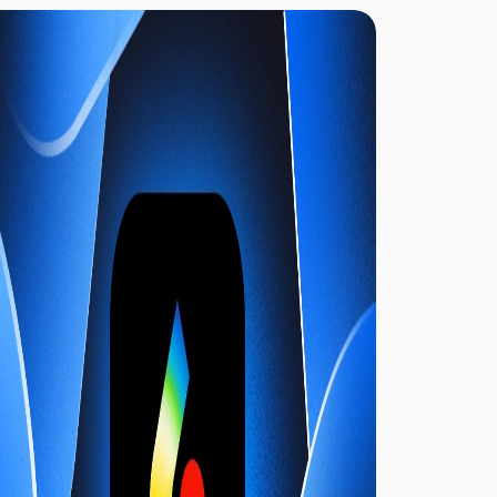
نطاقات سيولة ديناميكية، وآليات إعادة توازن تلقائية،
واستراتيجيات مدعومة بـ AI، مما يمكّن السيولة من
التكيف تلقائيًا مع تغيرات السوق، وبالتالي رفع كفاءة
استخدام رأس المال وتخفيف الأعباء التشغيلية على
مزودي السيولة.