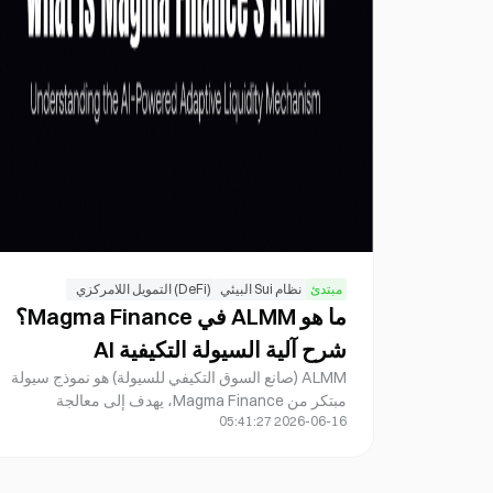
مبتدئ
نظام Sui البيئي
(DeFi) التمويل اللامركزي
ما هو ALMM في Magma Finance؟
شرح آلية السيولة التكيفية AI
ALMM (صانع السوق التكيفي للسيولة) هو نموذج سيولة
مبتكر من Magma Finance، يهدف إلى معالجة
2026-06-16 05:41:27
مشكلتين رئيسيتين: ضعف كفاءة رأس المال في صانعي
السوق الآليين (AMMs) التقليديين، وتعقيد إدارة صانعي
السوق للسيولة المركزة (CLMMs). يدمج ALMM