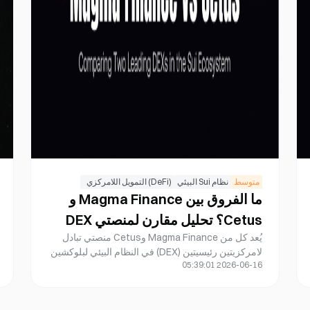
متوسط
نظام Sui البيئي
(DeFi) التمويل اللامركزي
ما الفروق بين Magma Finance و
Cetus؟ تحليل مقارن لمنصتي DEX
يُعد كل من Magma Finance وCetus منصتي تبادل
على Sui.
لامركزيتين رئيسيتين (DEX) في النظام البيئي لبلوكشين
2026-06-16 05:39:01
Sui، حيث يتخصصان في توفير السيولة على السلسلة
وتداول الأصول. تكتسب Cetus شهرتها من نموذج صانع
السوق المركّز للسيولة (CLMM)، وتُشكل إحدى البنى