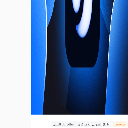
متوسط
(DeFi) التمويل اللامركزي
نظام Sui البيئي