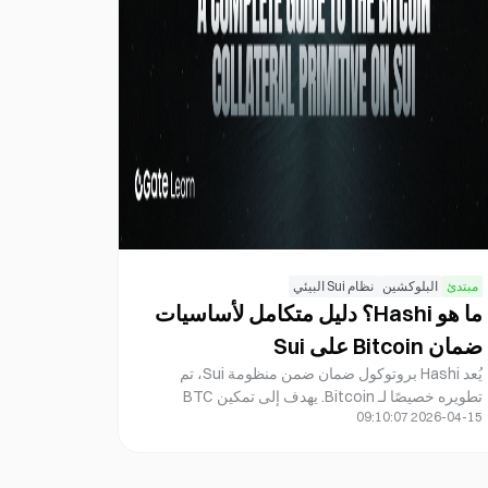
مبتدئ
البلوكشين
نظام Sui البيئي
ما هو Hashi؟ دليل متكامل لأساسيات
ضمان Bitcoin على Sui
يُعد Hashi بروتوكول ضمان ضمن منظومة Sui، تم
تطويره خصيصًا لـ Bitcoin. يهدف إلى تمكين BTC
2026-04-15 09:10:07
الأصلي من الدخول في عمليات الإقراض على السلسلة
وأسواق الرصيد دون اللجوء إلى حلول التغليف التقليدية.
تستعرض هذه المقالة إطار Hashi التشغيلي بشكل