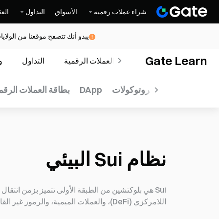
شراء عملات رقمية
الأسواق
التداول
العق
يبدو أنك تتصفح موقعنا من الولاي
Gate Learn
الدورات
العملات الرقمية
التداول
و
Tron
Base
البروتوكولات
DApp
بطاقة العملات الرقم
نظام Sui البيئي
Sui هي بلوكتشين من الطبقة الأولى تتميز بزمن انتقا
اللامركزي (DeFi)، والعملات الميمية، والرموز غير القابلة للاستبدال (NFT)، والألعاب.