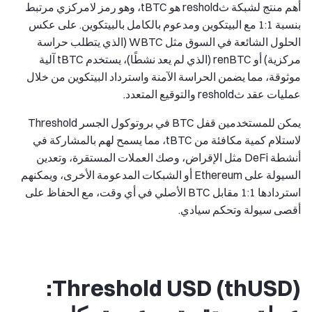
أهم منتج لشبكة ثreshold هو tBTC، وهو رمز لامركزي مرتبط
بنسبة 1:1 مع البيتكوين ومدعوم بالكامل بالبيتكوين. على عكس
الحلول الشائعة في السوق مثل WBTC (الذي يتطلب حراسة
مركزية) أو renBTC (الذي لم يعد نشطًا)، يستخدم tBTC آلية
موثوقة، مما يضمن الحراسة الآمنة واسترداد البيتكوين من خلال
عمليات عقد ثreshold والتوقيع المتعدد.
يمكن للمستخدمين قفل BTC في بروتوكول الجسر Threshold
لاستلام كمية مكافئة من tBTC، مما يسمح لهم بالمشاركة في
أنشطة DeFi مثل الإقراض، وصك العملات المستقرة، وتعدين
السيولة على Ethereum أو الشبكات المدعومة الأخرى، ويمكنهم
استردادها 1:1 مقابل BTC الأصلي في أي وقت، مع الحفاظ على
أقصى سيولة وتحكم سيادي.
Threshold USD (thUSD):