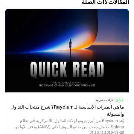
المقالات ذات الصلة
مبتدئ
قراءات سريعة
ما هي الميزات الأساسية لـ Raydium؟ شرح منتجات التداول
والسيولة
يُعد Raydium من أبرز بروتوكولات التداول اللامركزية في نظام
Solana. بفضل دمجه بين صانع السوق الآلي (AMM) ودفتر الأوامر،
2026-03-25 07:26:41
يوفّر عمليات مبادلة سريعة، وتعدين سيولة، وإطلاق مشاريع،