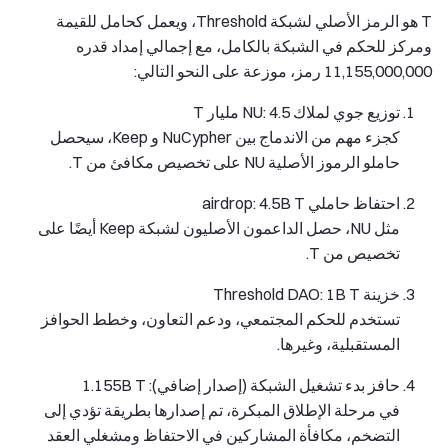
T هو الرمز الأصلي لشبكة Threshold، ويعمل كحامل للقيمة
ومركز للحكم في الشبكة بالكامل، مع إجمالي إمداد قدره
11,155,000,000 رمز، موزعة على النحو التالي:
توزيع جوي لملاك NU: 4.5 مليار T
كجزء مهم من الاندماج بين NuCypher و Keep، سيحصل
حاملو الرموز الأصلية NU على تخصيص مكافئ من T.
احتفاظ حاملي airdrop: 4.5B T
مثل NU، حصل الداعمون الأصليون لشبكة Keep أيضًا على
تخصيص من T.
خزينة Threshold DAO: 1B T
تستخدم للحكم المجتمعي، ودعم التعاون، وخطط الحوافز
المستقبلية، وغيرها.
حافز بدء تشغيل الشبكة (إصدار إضافي): 1.155B T
في مرحلة الإطلاق المبكرة، تم إصدارها بطريقة تؤدي إلى
التضخم، مكافأة المشاركين في الاحتفاظ ومشغلي العقد