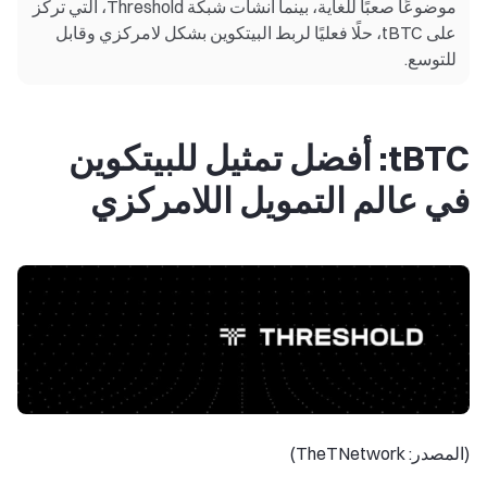
موضوعًا صعبًا للغاية، بينما أنشأت شبكة Threshold، التي تركز
على tBTC، حلًا فعليًا لربط البيتكوين بشكل لامركزي وقابل
للتوسع.
tBTC: أفضل تمثيل للبيتكوين
في عالم التمويل اللامركزي
(المصدر: TheTNetwork)