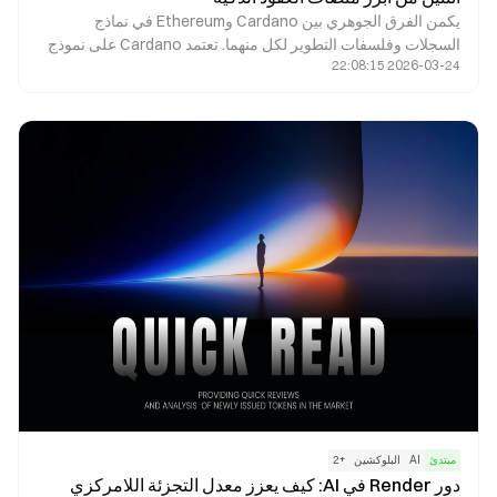
يكمن الفرق الجوهري بين Cardano وEthereum في نماذج
السجلات وفلسفات التطوير لكل منهما. تعتمد Cardano على نموذج
2026-03-24 22:08:15
Extended UTXO (EUTXO) المستمد من Bitcoin، وتولي أهمية
كبيرة للتحقق الرسمي والانضباط الأكاديمي. في المقابل، تستخدم
Ethereum نموذجًا معتمدًا على الحسابات، وبصفتها رائدة في مجال
العقود الذكية، تركز على سرعة تطور النظام البيئي والتوافق الشامل.
مبتدئ
AI
البلوكشين
+
2
دور Render في AI: كيف يعزز معدل التجزئة اللامركزي