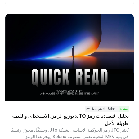
ومكافآت الزراعة، إلى جانب ميزات التمويل اللامركزي (DeFi)
الأخرى. تستعرض هذه المقالة تحليلاً مفصلاً لآليات Raydium الجوهرية
وتطبيقاته العملية في الواقع.
مبتدئ
Solana
التكنولوجيا
+
2
تحليل اقتصاديات رمز JTO: توزيع الرمز، الاستخدام، والقيمة
طويلة الأجل
يُعتبر JTO رمز الحوكمة الأساسي لشبكة Jito، ويشكّل محورًا رئيسيًا
في بنية MEV التحتية ضمن منظومة Solana. يوفر هذا الرمز