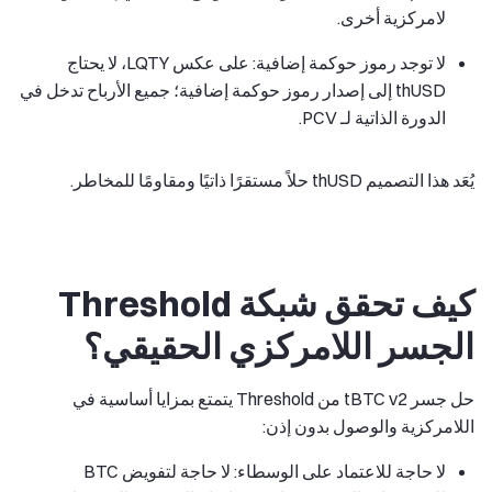
لامركزية أخرى.
لا توجد رموز حوكمة إضافية: على عكس LQTY، لا يحتاج
thUSD إلى إصدار رموز حوكمة إضافية؛ جميع الأرباح تدخل في
الدورة الذاتية لـ PCV.
يُعَد هذا التصميم thUSD حلاً مستقرًا ذاتيًا ومقاومًا للمخاطر.
كيف تحقق شبكة Threshold
الجسر اللامركزي الحقيقي؟
حل جسر tBTC v2 من Threshold يتمتع بمزايا أساسية في
اللامركزية والوصول بدون إذن:
لا حاجة للاعتماد على الوسطاء: لا حاجة لتفويض BTC