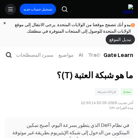
تسجيل حساب جديد
يبدو أنك تتصفح موقعنا من الولايات المتحدة. يرجى الانتقال إلى موقع
الولايات المتحدة للوصول إلى المنتجات المتوفرة في منطقتك.
تبديل الموقع
Gate Learn
لتداول
ويب3
TradFi
AI
مواضيع
مسرد المصطلحات
ما هو شبكة العتبة (T)؟
مبتدئ
قراءات سريعة
آخر تحديث
2026-03-30 22:50:14
مدة القراءة
:
1m
في نظام DeFi الذي يتطور بسرعة اليوم، أصبح تمكين
البيتكوين من الدخول إلى شبكة الإيثيريوم بطريقة غير موثوقة