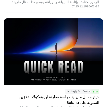
الرموز بكفاءة، وإتاحة السيولة، والزراعة. يوضح هذا المقال طريقة
2026-03-25 07:25:12
استخدام رايديوم، ويعرض خطوات التداول، ويبرز أبرز الجوانب التي
ينبغي على المبتدئين الانتباه إليها.
مبتدئ
Solana
التكنولوجيا
+
2
جيتو مقابل مارينيد: دراسة مقارنة لبروتوكولات تخزين
السيولة على Solana