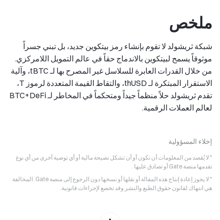
ملخص
شبكة ثريشولد لا تقوم بإنشاء رمز بيتكوين جديد، بل تبني جسراً
موثوقاً يسمح لبيتكوين بالاندماج حقاً في عالم التمويل اللامركزي.
من خلال القدرات العابرة للسلاسل غير المصرح بها لـ tBTC، وآلية
الاستقرار المبتكرة لـ thUSD، والتقاط القيمة المتعددة لرموز T،
تقدم ثريشولد حلاً منظماً جيداً ومتحكماً في المخاطر لـ BTC+DeFi
لعالم العملات الرقمية.
إخلاء المسؤولية
* لا يُقصد من المعلومات أن تكون أو أن تشكل نصيحة مالية أو أي توصية أخرى من أي نوع
تقدمها منصة Gate أو تصادق عليها .
* لا يجوز إعادة إنتاج هذه المقالة أو نقلها أو نسخها دون الرجوع إلى منصة Gate. المخالفة
هي انتهاك لقانون حقوق الطبع والنشر وقد تخضع لإجراءات قانونية.