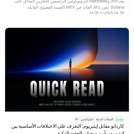
يُعد Jito وMarinade البروتوكولين الرئيسيين للتخزين السائل على
Solana. يعزز Jito العائد عبر MEV (القيمة القصوى القابلة
2026-04-03 14:05:17
للاستخراج)، ويخدم المستخدمين الذين يبحثون عن عوائد مرتفعة.
بينما يوفر Marinade خيار تخزين أكثر استقرارًا ولامركزيًا، ليكون
ملائمًا للمستخدمين أصحاب الشهية المنخفضة للمخاطر. يكمن الفرق
الجوهري بينهما في مصادر العائد وتركيبة المخاطر.
مبتدئ
العملات البديلة
البلوكشين
+
4
كاردانو مقابل إيثيريوم: التعرف على الاختلافات الأساسية بين
اثنتين من أبرز منصات العقود الذكية