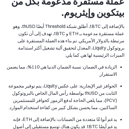
عملة مستقرة مدعومة بكل من
بيتكوين وإيثريوم.
بالإضافة إلى tBTC، أطلق شبكة Threshold أيضًا thUSD، وهو
عملة مستقرة مدعومة بـ ETH و tBTC، تهدف إلى أن تكون
مرتبطة بالدولار الأمريكي. تم بناء هذه العملة المستقرة على
بروتوكول Liquity، المعدل لتحقيق آلية تشغيل أكثر استدامة.
الميزات الرئيسية لها هي كما يلي:
الزيادة في الضمان: نسبة الضمان الدنيا هي 110%، مما يضمن
الاستقرار.
الحوافز غير الإيجارية: على عكس Liquity، يتم توفير مجموعة
الثابت من thUSD بواسطة رأس المال الخاص بالبروتوكول
(PCV)، مما يلغي الحاجة لدفع الرموز كحوافز للمستثمرين
الساكنين، مما يحسن بشكل كبير من كفاءة استخدام الموارد.
يدعم أنواعًا متعددة من الضمانات: بالإضافة إلى ETH، فإنه
يدعم أيضًا tBTC. قد يكون هناك توسع مستقبلي إلى أصول