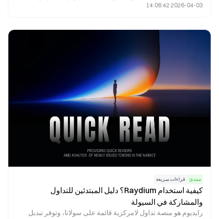
2026-04-03 14:06:42
إمكانيات حوكمة فعّالة، ويحقق مواءمة بين مصالح المُدقِّقين
والمخزنين والباحثين عبر عوائد البروتوكول وحوافز النظام البيئي. تم
تحديد إجمالي المعروض من الرمز عند 1 مليار بشكل استراتيجي
لضمان توازن بين الحوافز الفورية والنمو طويل الأجل المستدام.
مبتدئ
قراءات سريعة
كيفية استخدام Raydium؟ دليل المبتدئين للتداول
والمشاركة في السيولة
رايديوم هو منصة تداول لامركزية قائمة على سولانا، وتوفر تبديل