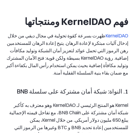
فهم KernelDAO ومنتجاتها
KernelDAO
ظهرت بسرعة كقوة تحولية في مجال ديفي من خلال
إدخال آليات مبتكرة لإعادة الرهان. يتيح إعادة الرهان للمستخدمين
رهن الرموز التي تحمل عوائد لتعزيز أمان الشبكة وتوليد مكافآت
إضافية. رؤية KernelDAO بسيطة ولكن قوية: فتح الأمان المشترك
وتوليد مكافأة إضافية بحيث يمكن استخدام رأس المال بكفاءة أكبر
مع ضمان بقاء بنية السلسلة القفلية آمنة.
1. النواة: شبكة أمان مشتركة على سلسلة BNB
Kernel هو المنتج الرئيسي لـ KernelDAO وهو معترف به كأكبر
شبكة أمان مشتركة على BNB Chain، مع تفاحل قيمته الإجمالية
يبلغ 650 مليون دولار أمريكي. من خلال Kernel، يمكن
للمستخدمين إعادة تحديد BNB و BTC وغيرها من الرموز التي