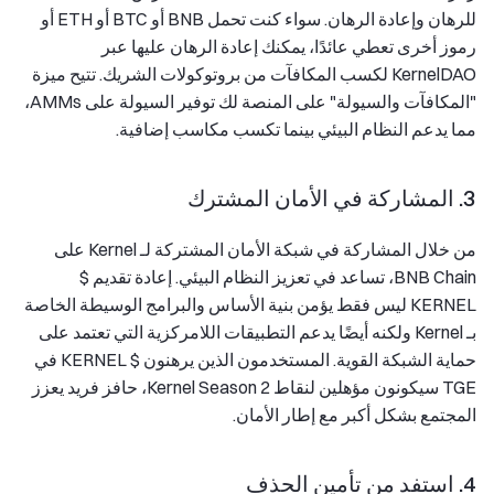
للرهان وإعادة الرهان. سواء كنت تحمل BNB أو BTC أو ETH أو
رموز أخرى تعطي عائدًا، يمكنك إعادة الرهان عليها عبر
KernelDAO لكسب المكافآت من بروتوكولات الشريك. تتيح ميزة
"المكافآت والسيولة" على المنصة لك توفير السيولة على AMMs،
مما يدعم النظام البيئي بينما تكسب مكاسب إضافية.
3. المشاركة في الأمان المشترك
من خلال المشاركة في شبكة الأمان المشتركة لـ Kernel على
BNB Chain، تساعد في تعزيز النظام البيئي. إعادة تقديم $
KERNEL ليس فقط يؤمن بنية الأساس والبرامج الوسيطة الخاصة
بـ Kernel ولكنه أيضًا يدعم التطبيقات اللامركزية التي تعتمد على
حماية الشبكة القوية. المستخدمون الذين يرهنون $ KERNEL في
TGE سيكونون مؤهلين لنقاط Kernel Season 2، حافز فريد يعزز
المجتمع بشكل أكبر مع إطار الأمان.
4. استفد من تأمين الحذف