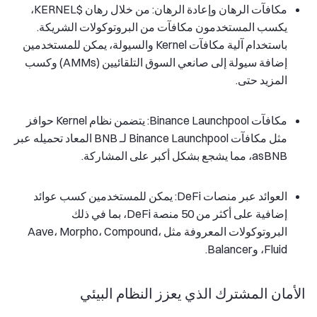
مكافآت الرهان وإعادة الرهان: من خلال رهان $KERNEL،
يكسب المستخدمون مكافآت من البروتوكولات الشريكة.
باستخدام آلية مكافآت Kernel والسيولة، يمكن للمستخدمين
إضافة سيولة إلى صانعي السوق التلقائيين (AMMs) وكسب
المزيد حتى.
مكافآت Binance Launchpool: يتضمن نظام Kernel حوافز
مثل مكافآت Binance Launchpool لـ BNB المعاد تحميله عبر
asBNB، مما يشجع بشكل أكبر على المشاركة.
العوائد عبر منصات DeFi: يمكن للمستخدمين كسب عوائد
إضافية على أكثر من 50 منصة DeFi، بما في ذلك
البروتوكولات المعروفة مثل Aave، Morpho، Compound،
Fluid، وBalancer.
الأمان المشترك الذي يعزز النظام البيئي