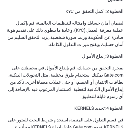
الخطوة 2: اكمل التحقق من KYC
لضمان أمان حسابك وامتثاله للتنظيمات العالمية، قم بإكمال
عملية معرفة العميل (KYC). وعادة ما ينطوي ذلك على تقديم هوية
صادرة عن الحكومة وربما صورة شخصية. يزيد التحقق السليم من
أمان حسابك ويفتح ميزات التداول الكاملة.
الخطوة 3: إيداع الأموال
بمجرد التحقق من حسابك، قم بإيداع الأموال في محفظتك على
Gate.com يمكنك استخدام طرق مختلفة، مثل التحويلات البنكية،
بطاقات الائتمان أو الخصم، أو حتى عملات معماة أخرى. تأكد من
إيداع الأموال الكافية لتغطية الاستثمار المرغوب فيه بالإضافة إلى
أي رسوم قابلة للتطبيق.
الخطوة 4: تحديد $KERNEL
في قسم التداول على المنصة، استخدم شريط البحث للعثور على
$KERNEL. تقوم Gate.com عادةً بإدراج $KERNEL مع أزواج