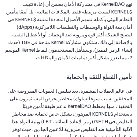
نهج KernelDAO في مشاركة الأمان يضمن أن إعادة تثبيت
$KERNEL ليست مرتبطة فقط بالمكافآت المالية - بل أيضًا بتأمين
النظام البيئي بأكمله. تسهم الأصول المعادة المثبتة $KERNEL في
أمان بنية النواة والوسيطات والتطبيقات اللامركزية (dApps)
ليصبح الشبكة أكثر قوة ومرونة ضد الهجمات أو الأعطال التقنية.
بالإضافة إلى ذلك، ستكون مشاركة Kernel متاحة في TGE (حدث
إنشاء الرمز المميز)، وسيتأهل المستخدمون لنقاط Kernel الموسم
2، مما يعزز بشكل أكبر ديناميات الأمان والمكافآت.
تأمين القطع للثقة والحماية
في عالم العملات المشفرة، يعد تقليص (العقوبات المفروضة على
المحققين بسبب سوء السلوك) مخاطر يحرص المستثمرون على
التخفيف منها. يخطط KernelDAO لدعم طبقة تأمين قريبًا
باستخدام $KERNEL المرهون، بشكل خاص لحماية ضد مخاطر
التقليص في rsETH (رمز الإعادة السائلة، LRT) وبنية النواة. هذا
الآلية التأمينية ضد التقليص ضرورية للاعبين الجادين، حيث توفر
شبكة أمان تشجع على مشاركة أوسع من خلال تقليل الخسائر