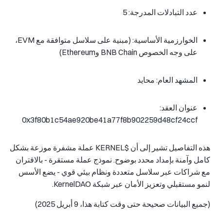
عدد التبادلات المدرجة: 5
الخوارزمية الأساسية: (مبنية على سلاسل متوافقة مع EVM،
على وجه الخصوص BNB Chain وEthereum)
المشهد العام: محايد
عنوان العقد:
0x3f80b1c54ae920be41a77f8b902259d48cf24ccf
هذه التفاصيل تشير إلى أن $KERNEL عملة مشفرة موزعة بشكل
كامل وآمنة بإمداد محدد بوضوح. نموذج عملة مستقرة - بالاقتران
مع شراكات عبر سلاسل متعددة ونظام بيئي قوي - يضع الأسس
لنمو مستقبلي وتعزيز الأمان عبر شبكة KernelDAO.
(جميع البيانات صحيحة حتى وقت كتابة هذا، 9 أبريل 2025)