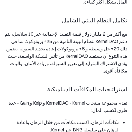
المال بشكل أكثر كفاءة.
تكامل النظام البيئي الشامل
مع أكثر من 2 مليار دولار قيمة التقييد الإجمالية عبر 10 سلاسل، يتم
دعم KernelDAO بنظام البيئة النامية من 25+ بروتوكولا، بما في
ذلك 20+ حل وسيطة و 5+ بروتوكولات إعادة تحديد السيولة. تضمن
هذه التنوع أن يستفيد KernelDAO من تأثير الشبكة الواسعة، حيث
يؤدي الاشتراك المتزايد إلى تعزيز السيولة، وزيادة الأمان، وآليات
مكافأة أقوى.
استراتيجيات المكافآت الديناميكية
تقدم مجموعة منتجات KernelDAO - Kernel و Kelp و Gain - عدة
طرق لكسب المال:
مكافآت الرهان: اكسب مكافآت من خلال الرهان وإعادة
الرهان على سلسلة BNB عبر Kernel.