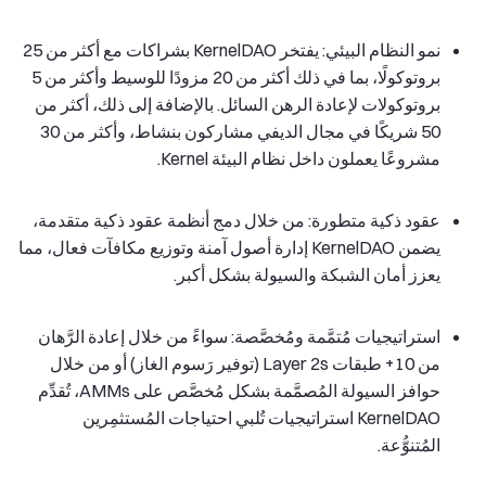
نمو النظام البيئي: يفتخر KernelDAO بشراكات مع أكثر من 25
بروتوكولًا، بما في ذلك أكثر من 20 مزودًا للوسيط وأكثر من 5
بروتوكولات لإعادة الرهن السائل. بالإضافة إلى ذلك، أكثر من
50 شريكًا في مجال الديفي مشاركون بنشاط، وأكثر من 30
مشروعًا يعملون داخل نظام البيئة Kernel.
عقود ذكية متطورة: من خلال دمج أنظمة عقود ذكية متقدمة،
يضمن KernelDAO إدارة أصول آمنة وتوزيع مكافآت فعال، مما
يعزز أمان الشبكة والسيولة بشكل أكبر.
استراتيجيات مُتمَّمة ومُخصَّصة: سواءً من خلال إعادة الرَّهان
من 10+ طبقات Layer 2s (توفير رَسوم الغاز) أو من خلال
حوافز السيولة المُصمَّمة بشكل مُخصَّص على AMMs، تُقدِّم
KernelDAO استراتيجيات تُلبي احتياجات المُستثمِرين
المُتنوُّعة.