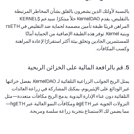
بالنسبة لأولئك الذين يشعرون بالقلق بشأن المخاطر المرتبطة
بالتقليص، يقدم KernelDAO حلاً مبتكرًا. سيدعم $KERNEL
المراهن قريبًا طبقة تأمين مصممة لحماية ضد التقليص في rsETH
وبنية Kernel. توفر هذه الطبقة الإضافية من الحماية أمانًا
للمستثمرين الجادين وتخلق بيئة أكثر استقرارًا لإعادة المراهنة
وكسب المكافآت.
5. قم بالرافعة المالية على الخزائن الربحية
يمثل الربح الجوانب الزراعية التلقائية لـ KernelDAO. بفضل خزائنها
غير الودائع على الإيثيريوم، يمكنك المشاركة في زراعة العائدات
التلقائية دون عناء الإدارة اليدوية. يدمج الربح مكافآت متعددة—مثل
النزولات الجوية عبر agETH ومكافآت النمو العالية عبر hgETH—
مما يضمن لك الاستمتاع بتجربة زراعة سلسة ومربحة.