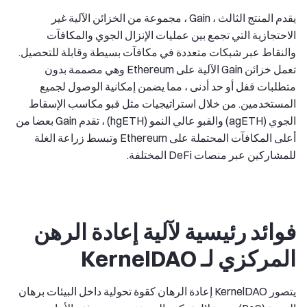
يقدم المنتج الثالث ، Gain ، مجموعة من الخزائن الآلية غير
الاحتجازية التي تجمع بين عمليات الإنزال الجوي والمكافآت
والنقاط عبر شبكات متعددة في مكافآت بسيطة وقابلة للتحصيل.
تعمل خزائن Gain الآلية على Ethereum وهي مصممة بدون
متطلبات قفل أو حد أدنى ، مما يضمن إمكانية الوصول لجميع
المستخدمين. من خلال استراتيجيات مثل قبو مكاسب الإسقاط
الجوي (agETH) والقبو عالي النمو (hgETH) ، تقدم Gain بعضا من
أعلى المكافآت المحتملة على Ethereum وتبسط زراعة الغلة
للمشاركين عبر منصات DeFi المختلفة.
فوائد رئيسية لآلية إعادة الرهن
المركزي لـ KernelDAO
يتصور KernelDAO إعادة الرهان كقوة تحولية داخل البيئات برهان