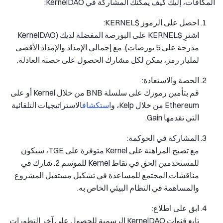
المكافآت، إليك كيف يمكنك المشاركة في KernelDAO:
احصل على الرموز $KERNEL:
اشترِ $KERNEL على البورصة المفضلة لديك (KernelDAO
مدرجة على 5 بورصات). مع إجمالي الإمداد والإمداد الأقصى
لمليار رمز، يمكن لكل مشارك الحصول على حصته العادلة.
الحصة والاستعادة:
قم بتأمين رموزك على سلسلة BNB من خلال Kernel أو على
Ethereum من خلال Kelp، و
استكشاف
الاستراتيجيات التلقائية
التي تقدمها Gain.
المشاركة في الحوكمة:
مع تصبح المراهنة على Kernel متوفرة على TGE، سيكون
للمستخدمين الحق في نقاط Kernel للموسم 2. شارك في
مناقشات المجتمع للمساعدة في تشكيل مستقبل المشروع
والمساهمة في النظام البيئي الخاص به.
ابق على اطلاع:
تابع قنوات KernelDAO الرسمية للحصول على آخر التطورات