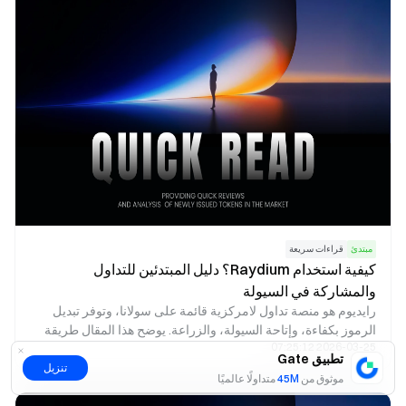
مبتدئ
قراءات سريعة
كيفية استخدام Raydium؟ دليل المبتدئين للتداول
والمشاركة في السيولة
رايديوم هو منصة تداول لامركزية قائمة على سولانا، وتوفر تبديل
الرموز بكفاءة، وإتاحة السيولة، والزراعة. يوضح هذا المقال طريقة
2026-03-25 07:25:12
استخدام رايديوم، ويعرض خطوات التداول، ويبرز أبرز الجوانب التي
تطبيق Gate
ينبغي على المبتدئين الانتباه إليها.
تنزيل
موثوق من
45M
متداولًا عالميًا