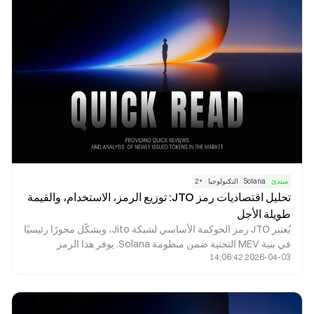
مبتدئ
Solana
التكنولوجيا
+
2
تحليل اقتصاديات رمز JTO: توزيع الرمز، الاستخدام، والقيمة
طويلة الأجل
يُعتبر JTO رمز الحوكمة الأساسي لشبكة Jito، ويشكّل محورًا رئيسيًا
في بنية MEV التحتية ضمن منظومة Solana. يوفر هذا الرمز
2026-04-03 14:06:42
إمكانيات حوكمة فعّالة، ويحقق مواءمة بين مصالح المُدقِّقين
والمخزنين والباحثين عبر عوائد البروتوكول وحوافز النظام البيئي. تم
تحديد إجمالي المعروض من الرمز عند 1 مليار بشكل استراتيجي
لضمان توازن بين الحوافز الفورية والنمو طويل الأجل المستدام.