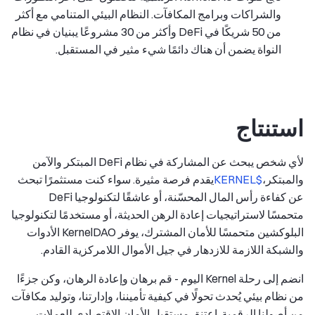
والشراكات وبرامج المكافآت. النظام البيئي المتنامي مع أكثر
من 50 شريكًا في DeFi وأكثر من 30 مشروعًا يبنيان في نظام
النواة يضمن أن هناك دائمًا شيء مثير في المستقبل.
استنتاج
لأي شخص يبحث عن المشاركة في نظام DeFi المبتكر والآمن
والمبتكر،
$KERNEL
يقدم فرصة مثيرة. سواء كنت مستثمرًا تبحث
عن كفاءة رأس المال المحسّنة، أو عاشقًا لتكنولوجيا DeFi
متحمسًا لاستراتيجيات إعادة الرهن الحديثة، أو مستخدمًا لتكنولوجيا
البلوكشين متحمسًا للأمان المشترك، يوفر KernelDAO الأدوات
والشبكة اللازمة للازدهار في جيل الأموال اللامركزية القادم.
انضم إلى رحلة Kernel اليوم - قم برهان وإعادة الرهان، وكن جزءًا
من نظام بيئي يُحدث تحولًا في كيفية تأميننا، وإدارتنا، وتوليد مكافآت
من أصولنا الرقمية. اعتنق مستقبل الأمان الاقتصادي للعملات