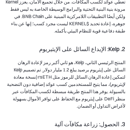
تعطي عوائد لكسب المكافآت. من خلال تجميع الأمان، يعزز Kernel
مرونة بنية البنية التحتية والبرامج الوسيطة الخاصة به ليس فقط
ولكن أيضًا التطبيقات اللامركزية المبنية على BNB Chain. في
جوهره، إعادة تحديد $KERNEL ليست مجرد كسب؛ إنها عن بناء
طبقة دفاعية قوية للنظام البيئي بأكمله.
2. Kelp: الإيداع السائل على الإيثيريوم
المنتج الرئيسي الثاني، Kelp، هو ثاني أكبر رمز لإعادة الرهان
السائل على إيثريوم برصيد يبلغ 1.2 مليار دولار. تم تصميم Kelp
لتمكين إعادة الرهان السائل للرموز مثل rsETH (نسخة معادة
لإيثريوم)، مما يتيح للمستخدمين كسب عوائد إضافية دون التضحية
بالسيولة. يوفر هذا المنتج طريقة مبسطة لكسب المكافآت عبر
منظر DeFi على إيثريوم مع الحفاظ على توافر الأموال بسهولة
لأغراض التداول أو الضمان.
3. الحصول: زراعة مكافآت آلية