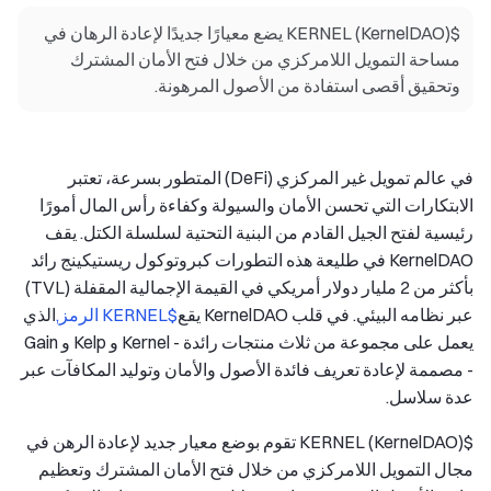
$KERNEL (KernelDAO) يضع معيارًا جديدًا لإعادة الرهان في
مساحة التمويل اللامركزي من خلال فتح الأمان المشترك
وتحقيق أقصى استفادة من الأصول المرهونة.
في عالم تمويل غير المركزي (DeFi) المتطور بسرعة، تعتبر
الابتكارات التي تحسن الأمان والسيولة وكفاءة رأس المال أمورًا
رئيسية لفتح الجيل القادم من البنية التحتية لسلسلة الكتل. يقف
KernelDAO في طليعة هذه التطورات كبروتوكول ريستيكينج رائد
بأكثر من 2 مليار دولار أمريكي في القيمة الإجمالية المقفلة (TVL)
عبر نظامه البيئي. في قلب KernelDAO يقع
$KERNEL الرمز,
الذي
يعمل على مجموعة من ثلاث منتجات رائدة - Kernel و Kelp و Gain
- مصممة لإعادة تعريف فائدة الأصول والأمان وتوليد المكافآت عبر
عدة سلاسل.
$KERNEL (KernelDAO) تقوم بوضع معيار جديد لإعادة الرهن في
مجال التمويل اللامركزي من خلال فتح الأمان المشترك وتعظيم