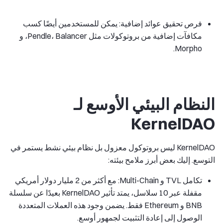
فرص تحقيق عوائد إضافية: يمكن للمستخدمين أيضًا كسب
مكافآت إضافية من بروتوكولات مثل Pendle، Balancer، و
Morpho.
النظام البيئي الأوسع لـ
KernelDAO
KernelDAO ليس بروتوكول معزول بل نظام بيئي نشط يستمر في
التوسع. إليك بعض أبرز ملامح بيئته:
تكامل TVL و Multi-Chain: مع أكثر من 2 مليار دولار أمريكي
مقفلة عبر 10 سلاسل، يمتد تأثير KernelDAO بعيدًا عن سلسلة
BNB و Ethereum فقط. يضمن وجود هذه العملات المتعددة
الوصول إلى إعادة التثبيت لجمهور أوسع.