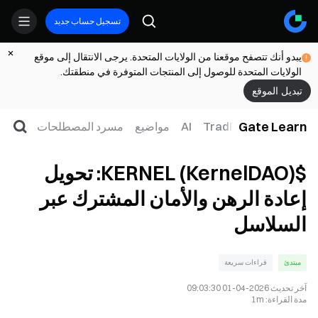
تسجيل حساب جديد
يبدو أنك تتصفح موقعنا من الولايات المتحدة. يرجى الانتقال إلى موقع
الولايات المتحدة للوصول إلى المنتجات المتوفرة في منطقتك.
تبديل الموقع
Gate Learn
لتداول
ويب3
TradFi
AI
مواضيع
مسرد المصطلحات
$KERNEL (KernelDAO): تحويل
إعادة الرهن والأمان المشترك عبر
السلاسل
مبتدئ
قراءات سريعة
آخر تحديث
2026-04-01 09:03:30
مدة القراءة
:
1m