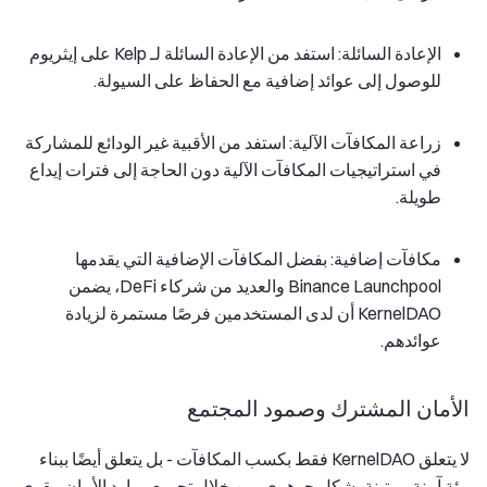
الإعادة السائلة: استفد من الإعادة السائلة لـ Kelp على إيثريوم
للوصول إلى عوائد إضافية مع الحفاظ على السيولة.
زراعة المكافآت الآلية: استفد من الأقبية غير الودائع للمشاركة
في استراتيجيات المكافآت الآلية دون الحاجة إلى فترات إيداع
طويلة.
مكافآت إضافية: بفضل المكافآت الإضافية التي يقدمها
Binance Launchpool والعديد من شركاء DeFi، يضمن
KernelDAO أن لدى المستخدمين فرصًا مستمرة لزيادة
عوائدهم.
الأمان المشترك وصمود المجتمع
لا يتعلق KernelDAO فقط بكسب المكافآت - بل يتعلق أيضًا ببناء
بيئة آمنة ومتينة بشكل جوهري. من خلال تجميع موارد الأمان، يقوي