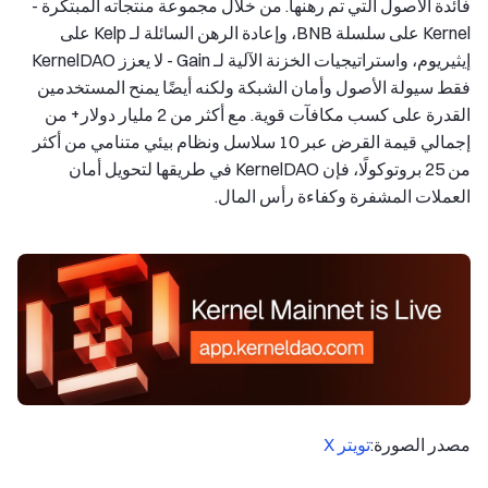
فائدة الأصول التي تم رهنها. من خلال مجموعة منتجاته المبتكرة -
Kernel على سلسلة BNB، وإعادة الرهن السائلة لـ Kelp على
إيثيريوم، واستراتيجيات الخزنة الآلية لـ Gain - لا يعزز KernelDAO
فقط سيولة الأصول وأمان الشبكة ولكنه أيضًا يمنح المستخدمين
القدرة على كسب مكافآت قوية. مع أكثر من 2 مليار دولار+ من
إجمالي قيمة القرض عبر 10 سلاسل ونظام بيئي متنامي من أكثر
من 25 بروتوكولًا، فإن KernelDAO في طريقها لتحويل أمان
العملات المشفرة وكفاءة رأس المال.
مصدر الصورة:
تويتر X