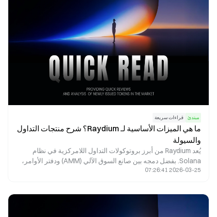
مبتدئ
قراءات سريعة
ما هي الميزات الأساسية لـ Raydium؟ شرح منتجات التداول
والسيولة
يُعد Raydium من أبرز بروتوكولات التداول اللامركزية في نظام
Solana. بفضل دمجه بين صانع السوق الآلي (AMM) ودفتر الأوامر،
2026-03-25 07:26:41
يوفّر عمليات مبادلة سريعة، وتعدين سيولة، وإطلاق مشاريع،
ومكافآت الزراعة، إلى جانب ميزات التمويل اللامركزي (DeFi)
الأخرى. تستعرض هذه المقالة تحليلاً مفصلاً لآليات Raydium الجوهرية
وتطبيقاته العملية في الواقع.