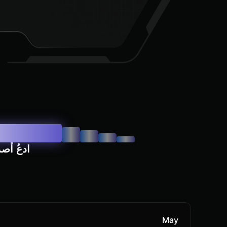
ادعُ أص
May