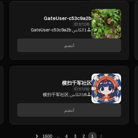
GateUser-c53c9a2b
ID:
57295
1
الكابتن:
GateUser-c53c9a2b
انضم
横扫千军社区
ID:
57292
16
الكابتن:
横扫千军社区
انضم
...
1600
4
3
2
1