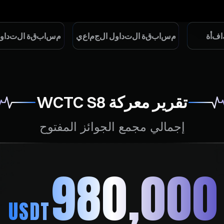
ا
س
ا
ب
ب
ق
س
م
ق
ة
ة
ا
ا
ل
ل
ت
ت
د
ا
ف
أ
ة
ا
و
ل
ا
ل
ج
م
ا
ع
ي
و
د
ا
م
مجمع جوائز ⁦3,600,000⁩ USDT
مجمع جوائز ⁦2,000,000⁩ USDT
تقرير معركة WCTC S8
إجمالي مجمع الجوائز المفتوح
⁦980,000⁩
USDT