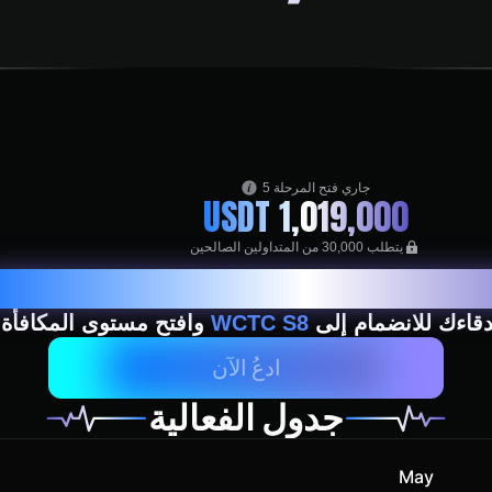
جاري فتح المرحلة 5
USDT
يتطلب ⁦30,000⁩ من المتداولين الصالحين
دقاءك للانضمام إلى
WCTC S8
وافتح مستوى المكافأة ا
ادعُ الآن
جدول الفعالية
May