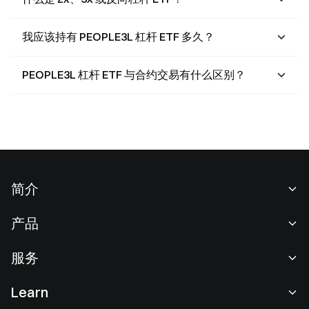
我应该持有 PEOPLE3L 杠杆 ETF 多久？
PEOPLE3L 杠杆 ETF 与合约交易有什么区别？
简介
关于我们
产品
职业机会
C2C
服务
新闻中心
闪兑与大宗交易
VIP 权益
F1 红牛车队官方赞助商
Learn
现货交易
机构服务
用户协议