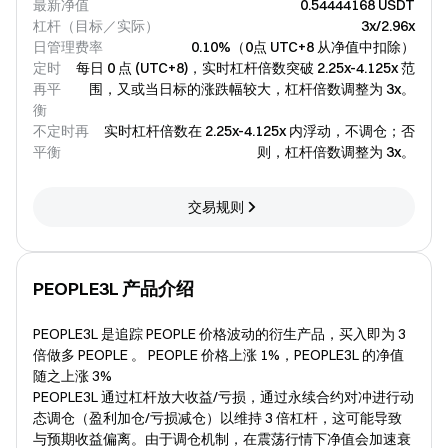
最新净值
0.54444168 USDT
杠杆（目标／实际）
3x/2.96x
日管理费率
0.10%（0点 UTC+8 从净值中扣除）
定时
每日 0 点 (UTC+8)，实时杠杆倍数突破 2.25x-4.125x 范
再平
围，又或当日标的涨跌幅较大，杠杆倍数调整为 3x。
衡
不定时再
实时杠杆倍数在 2.25x-4.125x 内浮动，不调仓；否
平衡
则，杠杆倍数调整为 3x。
交易规则
PEOPLE3L 产品介绍
PEOPLE3L 是追踪 PEOPLE 价格波动的衍生产品，买入即为 3
倍做多 PEOPLE 。 PEOPLE 价格上涨 1%，PEOPLE3L 的净值
随之上涨 3%
PEOPLE3L 通过杠杆放大收益/亏损，通过永续合约对冲进行动
态调仓（盈利加仓/亏损减仓）以维持 3 倍杠杆，这可能导致
与预期收益偏离。由于调仓机制，在震荡行情下净值会加速衰