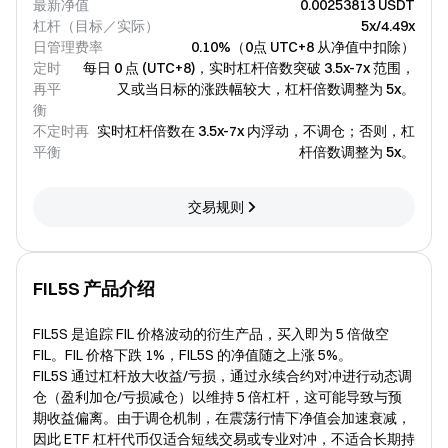
最新净值
0.00253813 USDT
杠杆（目标／实际）
5x/4.49x
日管理费率
0.10%（0点 UTC+8 从净值中扣除）
定时
每日 0 点 (UTC+8)，实时杠杆倍数突破 3.5x-7x 范围，
再平
又或当日标的涨跌幅较大，杠杆倍数调整为 5x。
衡
不定时再
实时杠杆倍数在 3.5x-7x 内浮动，不调仓；否则，杠
平衡
杆倍数调整为 5x。
交易规则
FIL5S 产品介绍
FIL5S 是追踪 FIL 价格波动的衍生产品，买入即为 5 倍做空
FIL。FIL 价格下跌 1%，FIL5S 的净值随之上涨 5%。
FIL5S 通过杠杆放大收益/亏损，通过永续合约对冲进行动态调
仓（盈利加仓/亏损减仓）以维持 5 倍杠杆，这可能导致与预
期收益偏离。由于调仓机制，在震荡行情下净值会加速衰减，
因此 ETF 杠杆代币仅适合短线交易或专业对冲，不适合长期持