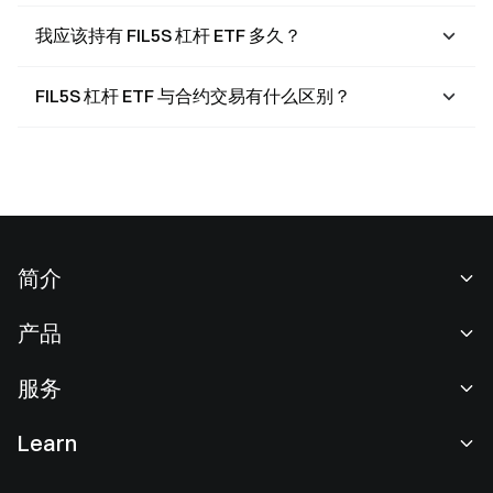
我应该持有 FIL5S 杠杆 ETF 多久？
FIL5S 杠杆 ETF 与合约交易有什么区别？
简介
关于我们
产品
职业机会
C2C
服务
新闻中心
闪兑与大宗交易
VIP 权益
F1 红牛车队官方赞助商
Learn
现货交易
机构服务
用户协议
学院
杠杆交易