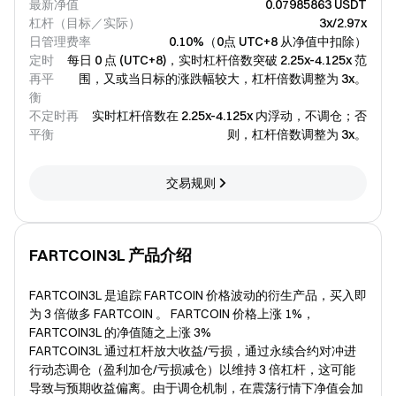
最新净值
0.07985863 USDT
杠杆（目标／实际）
3x/2.97x
日管理费率
0.10%（0点 UTC+8 从净值中扣除）
定时
每日 0 点 (UTC+8)，实时杠杆倍数突破 2.25x-4.125x 范
再平
围，又或当日标的涨跌幅较大，杠杆倍数调整为 3x。
衡
不定时再
实时杠杆倍数在 2.25x-4.125x 内浮动，不调仓；否
平衡
则，杠杆倍数调整为 3x。
交易规则
FARTCOIN3L 产品介绍
FARTCOIN3L 是追踪 FARTCOIN 价格波动的衍生产品，买入即
为 3 倍做多 FARTCOIN 。 FARTCOIN 价格上涨 1%，
FARTCOIN3L 的净值随之上涨 3%
FARTCOIN3L 通过杠杆放大收益/亏损，通过永续合约对冲进
行动态调仓（盈利加仓/亏损减仓）以维持 3 倍杠杆，这可能
导致与预期收益偏离。由于调仓机制，在震荡行情下净值会加