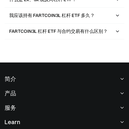
我应该持有 FARTCOIN3L 杠杆 ETF 多久？
FARTCOIN3L 杠杆 ETF 与合约交易有什么区别？
简介
关于我们
产品
职业机会
C2C
服务
新闻中心
闪兑与大宗交易
VIP 权益
F1 红牛车队官方赞助商
Learn
现货交易
机构服务
用户协议