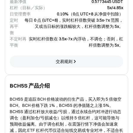
最新净值
0.5773445 USDT
杠杆（目标／实际）
5x/4.85x
日管理费率
0.10%（0点 UTC+8 从净值中扣除）
定时
每日 0 点 (UTC+8)，实时杠杆倍数突破 3.5x-7x 范围，
再平
又或当日标的涨跌幅较大，杠杆倍数调整为 5x。
衡
不定时再
实时杠杆倍数在 3.5x-7x 内浮动，不调仓；否则，杠
平衡
杆倍数调整为 5x。
交易规则
BCH5S 产品介绍
BCH5S 是追踪 BCH 价格波动的衍生产品，买入即为 5 倍做空
BCH。BCH 价格下跌 1%，BCH5S 的净值随之上涨 5%。
BCH5S 通过杠杆放大收益/亏损，通过永续合约对冲进行动态
调仓（盈利加仓/亏损减仓）以维持 5 倍杠杆，这可能导致与
预期收益偏离。由于调仓机制，在震荡行情下净值会加速衰
减，因此 ETF 杠杆代币仅适合短线交易或专业对冲，不适合长