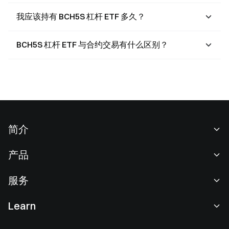
我应该持有 BCH5S 杠杆 ETF 多久？
BCH5S 杠杆 ETF 与合约交易有什么区别？
简介
关于我们
产品
职业机会
C2C
服务
新闻中心
闪兑与大宗交易
VIP 权益
F1 红牛车队官方赞助商
Learn
现货交易
机构服务
用户协议
学院
杠杆交易