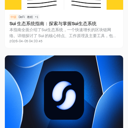
中级
DeFi
教程
+
1
Sui 生态系统指南：探索与掌握Sui生态系统
本指南全面介绍了Sui生态系统，一个快速增长的区块链网
络。详细探讨了 Sui 的核心特点、工作原理及主要工具，包括
2026-04-05 04:33:45
其低延迟传输、即时交易确认和高吞吐量等优势。通过介绍
Suivision、Suiscan等必备工具，以及各类DEX平台，为用户
提供了在Sui生态系统中交易和投资的实用指南。同时，本文
还深入分析了Sui生态系统中各个重要协议的特点和应用场
景，帮助用户更好地理解和参与这个充满活力的区块链生态系
统。