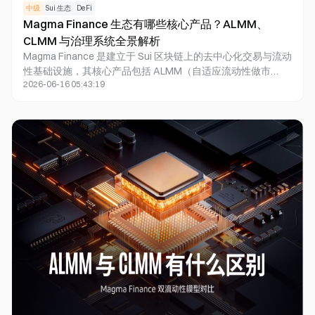
中级
Sui 生态
DeFi
Magma Finance 生态有哪些核心产品？ALMM、
CLMM 与治理系统全景解析
Magma Finance 是建立于 Sui 区块链上的去中心化交易与流动
性基础设施，其核心产品包括 ALMM（自适应流动性做市
2026-06-16 05:43:19
商）、CLMM（集中流动性做市商）、Swap 交易市场、流动
性管理工具以及社区治理系统。通过结合自动化流动性管理与
高资本效率模型，Magma Finance 旨在为交易者和流动性提
供者提供更加智能化的 DeFi 服务。