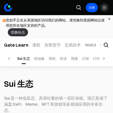
注册
您似乎正在从美国地区访问我们的网站。请切换到美国网站以使
用您所在地区支持的产品。
切换站点
Gate Learn
课程
加密货币
交易技术
Web3
传统金
点
P2P
Sui 生态
链抽象
期权
快读
视频
日报
行情预测
Sui 生态
Sui 是一种低延迟、高吞吐量的第一层区块链。现已形成了
涵盖 DeFi、Meme、NFT 和游戏等多领域应用的丰富生
态。