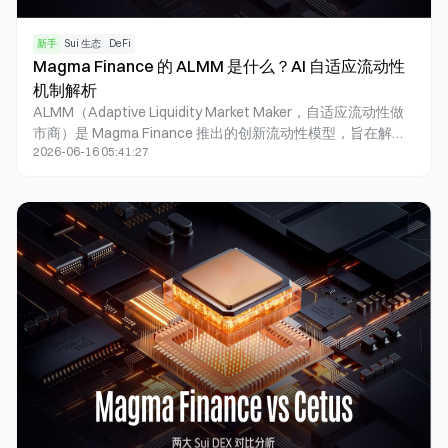
新手
Sui 生态
DeFi
Magma Finance 的 ALMM 是什么？AI 自适应流动性
机制解析
ALMM（Adaptive Liquidity Market Maker，自适应流动性做
市商）是 Magma Finance 推出的创新流动性模型，旨在解决
2026-06-16 05:41:27
传统自动做市商（AMM）资本利用率不足以及集中流动性做
市商（CLMM）管理复杂的问题。ALMM 结合动态流动性区
间、自动调仓机制和 AI 驱动策略，使流动性能够根据市场变
化进行自适应调整，从而提高资金利用率并降低流动性提供者
的操作门槛。