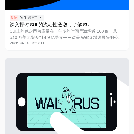
进阶
DeFi
稳定币
+
1
深入探讨 SUI 的流动性激增 ，了解 SUI
SUI上的稳定币供应量在一年多的时间里激增近 100 倍，从
540 万美元增长到 4.9 亿美元——这是 Web3 增速最快的公
2026-04-02 15:27:11
链。随着资本流入加速，SUI 是否正在将自己定位为下一个主
导稳定数字资产的区块链？让我们来深入分析一下。