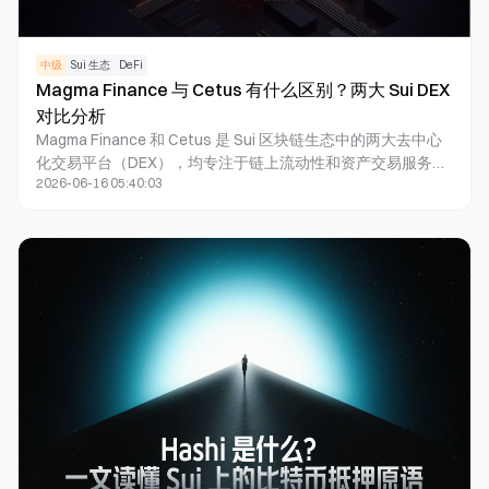
中级
Sui 生态
DeFi
Magma Finance 与 Cetus 有什么区别？两大 Sui DEX
对比分析
Magma Finance 和 Cetus 是 Sui 区块链生态中的两大去中心
化交易平台（DEX），均专注于链上流动性和资产交易服务。
2026-06-16 05:40:03
Cetus 以集中流动性做市商（CLMM）闻名，是 Sui DeFi 的基
础流动性设施之一；而 Magma Finance 则在 CLMM 基础上进
一步推出 ALMM（Adaptive Liquidity Market Maker），通过
AI 驱动的自动化流动性管理降低用户参与门槛。