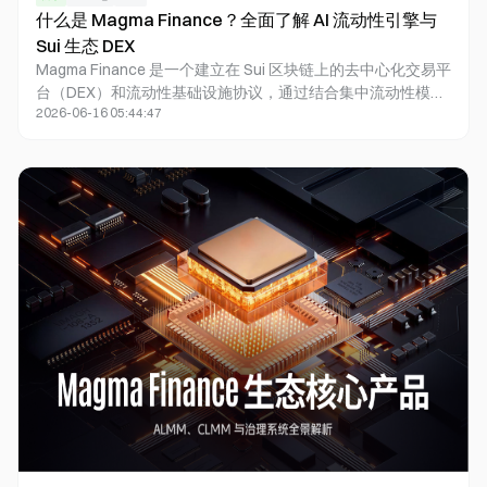
什么是 Magma Finance？全面了解 AI 流动性引擎与
Sui 生态 DEX
Magma Finance 是一个建立在 Sui 区块链上的去中心化交易平
台（DEX）和流动性基础设施协议，通过结合集中流动性模型
2026-06-16 05:44:47
（CLMM）与自适应流动性做市商（ALMM），提升资金利用
率并优化流动性配置效率。与传统自动做市商不同，Magma
Finance 引入 AI 驱动的流动性管理机制，使流动性提供者能够
更高效地参与市场并降低主动管理成本。