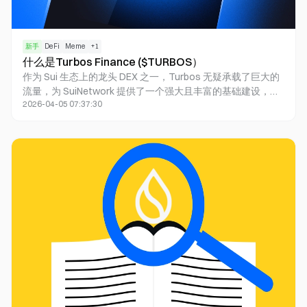
新手
DeFi
Meme
+
1
什么是Turbos Finance ($TURBOS）
作为 Sui 生态上的龙头 DEX 之一，Turbos 无疑承载了巨大的
流量，为 SuiNetwork 提供了一个强大且丰富的基础建设，不
2026-04-05 07:37:30
仅为用户提供回报率最大化，还为 Sui 链上的生态项目提供上
架和推广平台。