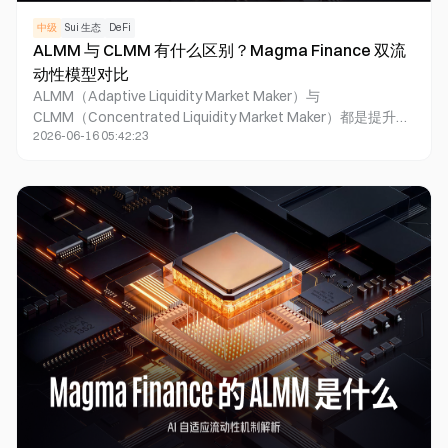
中级
Sui 生态
DeFi
ALMM 与 CLMM 有什么区别？Magma Finance 双流
动性模型对比
ALMM（Adaptive Liquidity Market Maker）与
CLMM（Concentrated Liquidity Market Maker）都是提升
2026-06-16 05:42:23
DeFi 流动性资本效率的重要机制，但两者采用不同的流动性管
理方式。CLMM 允许用户自主设置价格区间，以提高资金利用
率；ALMM 则通过自动化策略和 AI 驱动的动态调整机制管理
流动性，从而降低操作复杂度。