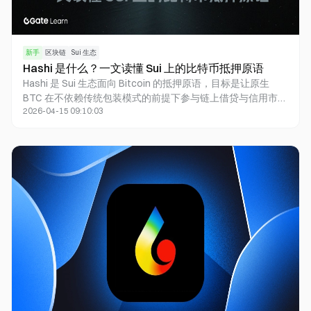
新手
区块链
Sui 生态
Hashi 是什么？一文读懂 Sui 上的比特币抵押原语
Hashi 是 Sui 生态面向 Bitcoin 的抵押原语，目标是让原生
BTC 在不依赖传统包装模式的前提下参与链上借贷与信用市
2026-04-15 09:10:03
场。本文从定位、机制、参与方、风险与应用场景出发，系统
解释 Hashi 的工作方式，以及它为何可能成为 BTCFi 的关键基
础设施。