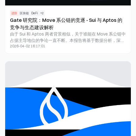
进阶
区块链
DeFi
+
2
Gate 研究院：Move 系公链的竞逐 - Sui 与 Aptos 的
竞争与生态建设解析
由于 Sui 和 Aptos 两者背景相似，关于谁能在 Move 系公链中
占据主导地位的争论一直不断。本报告将基于数据分析，深入
2026-04-02 16:17:01
探讨 2024 年 Sui 和 Aptos 生态的整体表现，从网络性能、用
户增长、资金流入、生态发展、代币表现等多个维度，全面揭
示两者的发展情况。