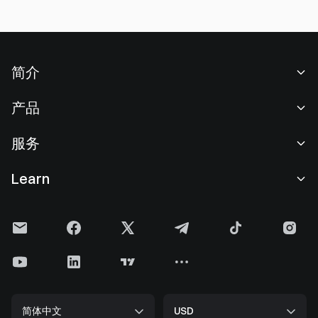
简介
关于我们
产品
职业机会
C2C
服务
新闻中心
闪兑与大宗交易
VIP 权益
F1 红牛车队官方赞助商
Learn
现货交易
机构服务
用户协议
学院
杠杆交易
建议反馈
风险警示
Gate 快讯
理财中心
公告列表
隐私政策
Gate 博客
ETF
费率标准
Cookie 政策
加密货币百科
合约
帮助中心
媒体工具包
Gate 研究院
CFD 合约
简体中文
USD
上币申请
储备金