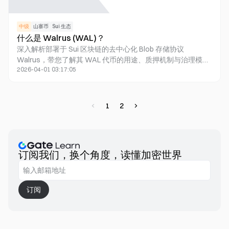
中级
山寨币
Sui 生态
什么是 Walrus (WAL)？
深入解析部署于 Sui 区块链的去中心化 Blob 存储协议
Walrus，带您了解其 WAL 代币的用途、质押机制与治理模
2026-04-01 03:17:05
式。
1
2
订阅我们，换个角度，读懂加密世界
订阅