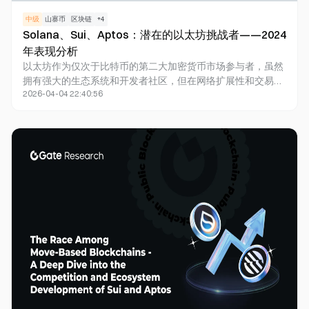
中级
山寨币
区块链
+
4
Solana、Sui、Aptos：潜在的以太坊挑战者——2024
年表现分析
以太坊作为仅次于比特币的第二大加密货币市场参与者，虽然
拥有强大的生态系统和开发者社区，但在网络扩展性和交易处
2026-04-04 22:40:56
理速度方面仍面临着重大挑战。随着区块链技术的不断发展，
本文深入分析了2024年期间，Solana、Sui和Aptos这三个新
兴区块链平台如何通过创新的技术架构和独特的解决方案逐渐
崭露头角。这些平台凭借高性能的交易处理能力、较低的费用
结构以及灵活的智能合约功能，不仅成功吸引了大量用户和开
发者，更在快速发展的区块链生态系统中逐步确立了自身作为
以太坊可行替代方案的重要地位。