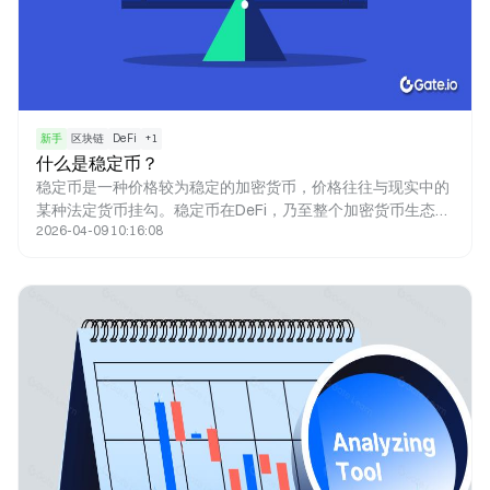
新手
区块链
DeFi
+
1
什么是稳定币？
稳定币是一种价格较为稳定的加密货币，价格往往与现实中的
某种法定货币挂勾。稳定币在DeFi，乃至整个加密货币生态中
2026-04-09 10:16:08
都具有重要地位。