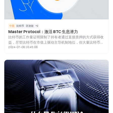
中级
比特币
区块链
+
2
Master Protocol：激活 BTC 生息潜力
比特币的工作量证明限制了持有者通过直接质押的方式获得收
益，尽管比特币在市值上驱动主导机制地位，但大量比特币未
2024-07-08 16:45:06
充分利用。通过主协议协议，用户可以将比特币质押在第 2 层
上，并接收 LST 作为其质押凭证，允许用户在多个场景下再次
投资他们的 LST，在不影响流动性的情况下保证收益，透视对
再质押协议的采用，用户可以进一步质押LST连接LRT，再次
增强他们的投资能力和资产流动性。