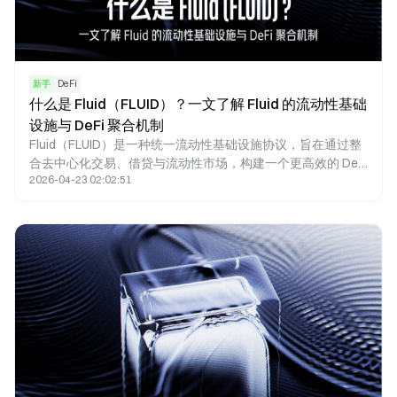
新手
DeFi
什么是 Fluid（FLUID）？一文了解 Fluid 的流动性基础
设施与 DeFi 聚合机制
Fluid（FLUID）是一种统一流动性基础设施协议，旨在通过整
合去中心化交易、借贷与流动性市场，构建一个更高效的 DeFi
2026-04-23 02:02:51
资金利用体系。随着去中心化金融的发展，流动性分散问题逐
渐成为限制 DeFi 效率的重要因素，Fluid 通过统一流动性模型
尝试解决这一问题。