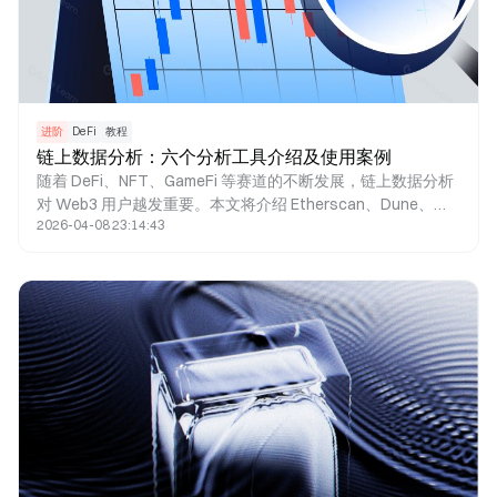
进阶
DeFi
教程
链上数据分析：六个分析工具介绍及使用案例
随着 DeFi、NFT、GameFi 等赛道的不断发展，链上数据分析
对 Web3 用户越发重要。本文将介绍 Etherscan、Dune、
2026-04-08 23:14:43
The Block、Nansen、Coingecko 等分析工具和使用案例。