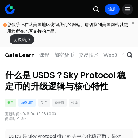
注册
您似乎正在从美国地区访问我们的网站。请切换到美国网站以使
用您所在地区支持的产品。
切换站点
Gate Learn
课程
加密货币
交易技术
Web3
传统金
什么是 USDS？Sky Protocol 稳
定币的升级逻辑与核心特性
新手
加密货币
DeFi
稳定币
快读
更新时间
2026-04-13 06:10:03
阅读时长
:
3m
USDS 是 Sky Protocol 推出的去中心化稳定币，是对