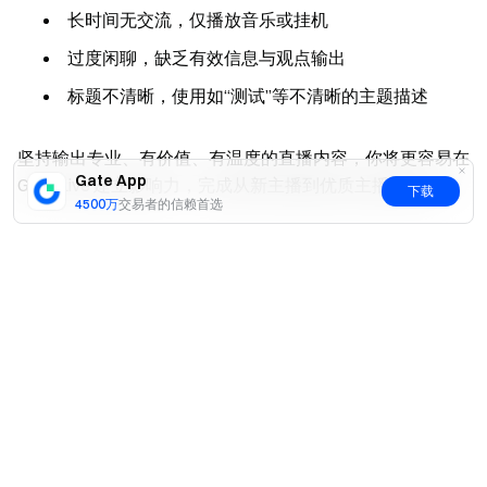
长时间无交流，仅播放音乐或挂机
过度闲聊，缺乏有效信息与观点输出
标题不清晰，使用如“测试”等不清晰的主题描述
坚持输出专业、有价值、有温度的直播内容，你将更容易在
Gate App
Gate Live 建立影响力，完成从新主播到优质主播的跃迁！
下载
4500万
交易者的信赖首选
（三）开播形式
是
否
Gate Live 目前支持 4 种开播形式：
Web 端
网页开播（推荐使用）
无需安装第三方软件，操作简单，功能全面，适合绝大多数
主播使用。