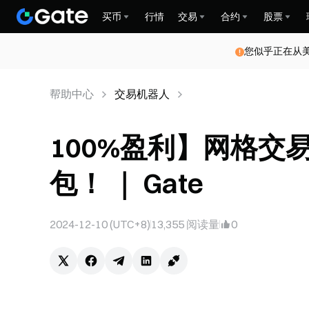
买币
行情
交易
合约
股票
您似乎正在从
帮助中心
交易机器人
100%盈利】网格交
包！ ｜ Gate
2024-12-10 (UTC+8)
13,355
阅读量
0