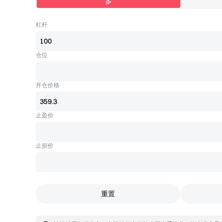
多
杠杆
仓位
开仓价格
止盈价
止损价
重置