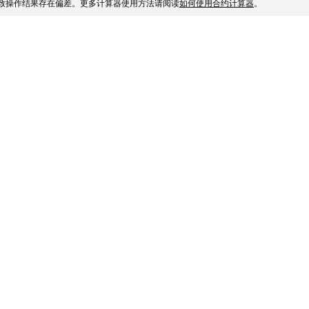
致操作结果存在偏差。
更多计算器使用方法请阅读
如何使用合约计算器
。