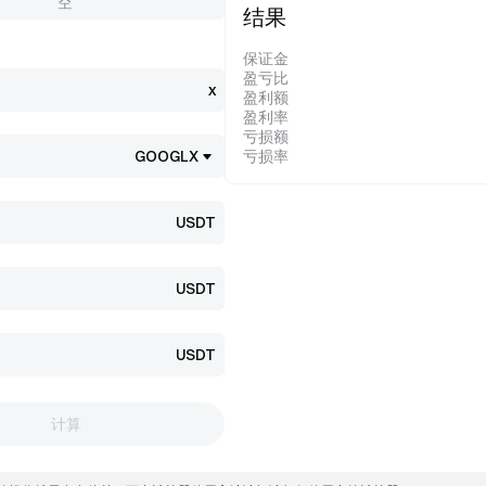
空
结果
保证金
盈亏比
x
盈利额
盈利率
亏损额
GOOGLX
亏损率
USDT
USDT
USDT
计算