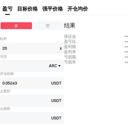
盈亏
目标价格
强平价格
开仓均价
结果
多
空
保证金
--
杠杆
盈亏比
--
盈利额
--
x
盈利率
--
仓位
亏损额
--
亏损率
--
ARC
开仓价格
USDT
止盈价
USDT
止损价
USDT