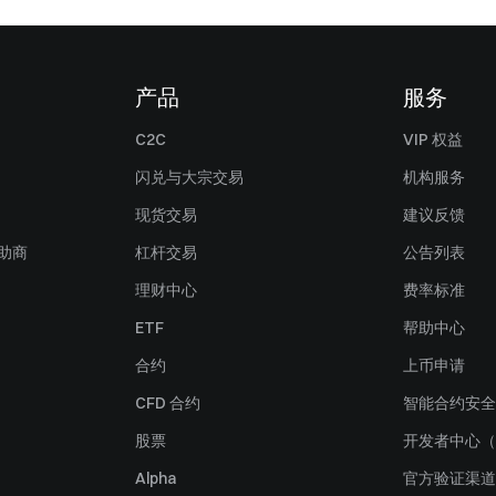
产品
服务
C2C
VIP 权益
闪兑与大宗交易
机构服务
现货交易
建议反馈
赞助商
杠杆交易
公告列表
理财中心
费率标准
ETF
帮助中心
合约
上币申请
CFD 合约
智能合约安全
股票
开发者中心（
Alpha
官方验证渠道