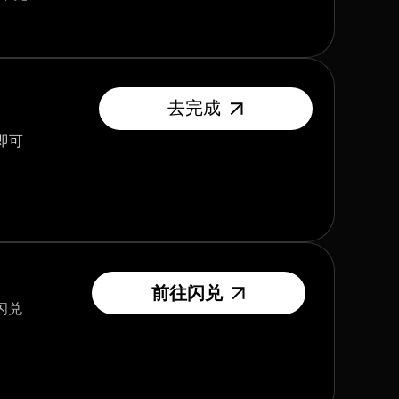
去完成
即可
前往闪兑
闪兑