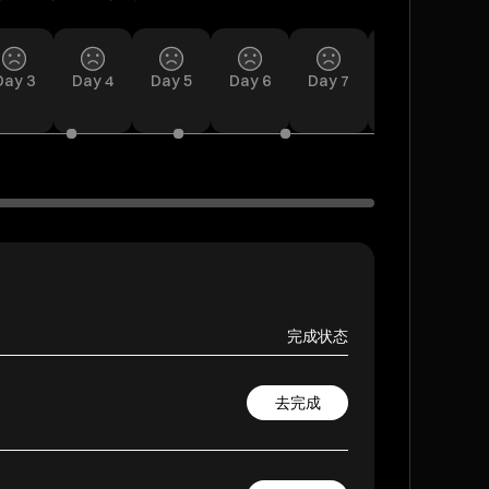
Day
Day
3
12
Day
Day
4
13
Day
Day
5
14
Day
6
Day
7
Day
8
Da
完成状态
去完成