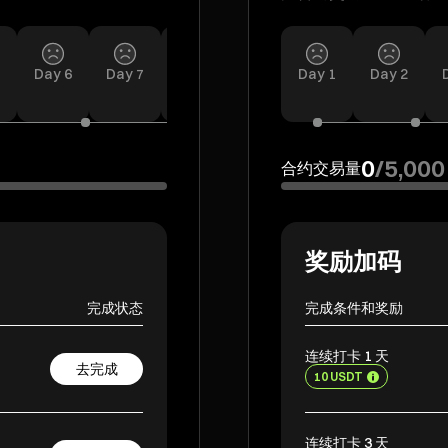
Day
6
Day
7
Day
8
Day
9
Day
Day
1
10
Day
Day
2
11
0
/
5,000
合约交易量
奖励加码
完成状态
完成条件和奖励
连续打卡 1 天
去完成
10 USDT
连续打卡 3 天