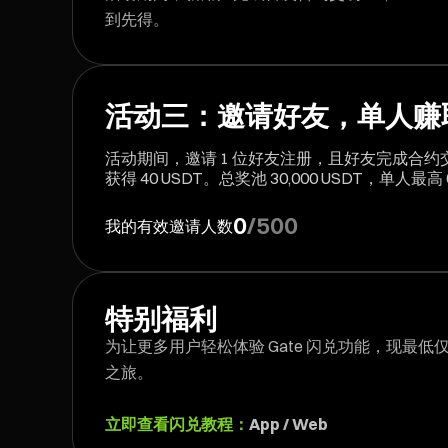
到先得。
活动三：邀请好友，单人赚取高达
活动期间，邀请 1 位好友注册，且好友完成合约交易 
获得 40 USDT。总奖池 30,000 USDT，单人最
0
/
500
我的有效邀请人数
特别福利
为让更多用户轻松体验 Gate 闪兑功能，现最低
之旅。
立即查看闪兑教程：
App
/
Web