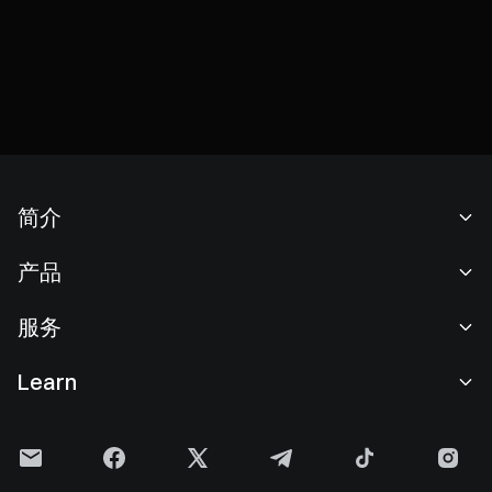
简介
关于我们
产品
职业机会
C2C
服务
新闻中心
闪兑与大宗交易
VIP 权益
F1 红牛车队官方赞助商
Learn
现货交易
机构服务
用户协议
学院
杠杆交易
建议反馈
风险警示
Gate 快讯
理财中心
公告列表
隐私政策