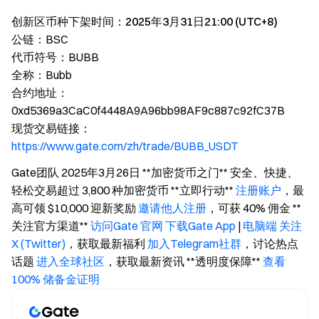
创新区币种下架时间：2025年3月31日21:00 (UTC+8)
公链：
BSC
代币符号：
BUBB
全称：
Bubb
合约地址：
0xd5369a3CaC0f4448A9A96bb98AF9c887c92fC37B
现货交易链接：
https://www.gate.com/zh/trade/BUBB_USDT
Gate团队 2025年3月26日 **加密货币之门** 安全、快捷、
轻松交易超过 3,800 种加密货币 **立即行动**
注册账户
，最
高可领 $10,000 迎新奖励
邀请他人注册
，可获 40% 佣金 **
关注官方渠道**
访问Gate 官网
下载Gate App
|
电脑端
关注
X (Twitter)
，获取最新福利
加入Telegram社群
，讨论热点
话题
进入全球社区
，获取最新资讯 **透明度保障**
查看
100% 储备金证明