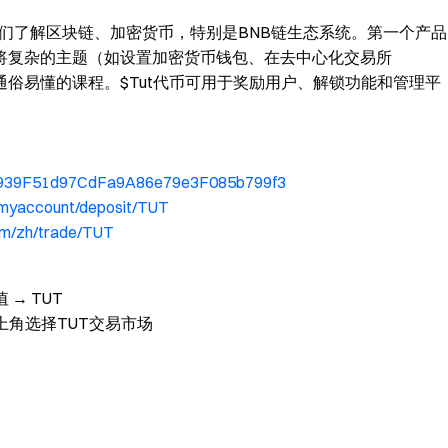
助人们了解区块链、加密货币，特别是BNB链生态系统。第一个产品
用人工智能将复杂的主题（如设置加密货币钱包、在去中心化交易所
通俗易懂的课程。$Tut代币可用于奖励用户、解锁功能和管理平
2F939F51d97CdFa9A86e79e3F085b799f3
/myaccount/deposit/TUT
om/zh/trade/TUT
值 → TUT
→ 左上角选择TUT交易市场