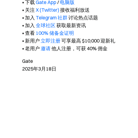
• 下载
Gate App
/
电脑版
• 关注
X (Twitter)
接收福利放送
• 加入
Telegram 社群
讨论热点话题
• 加入
全球社区
获取最新资讯
• 查看
100% 储备金证明
• 新用户
立即注册
可享最高 $10,000 迎新礼
• 老用户
邀请
他人注册，可获 40% 佣金
Gate
2025年3月18日