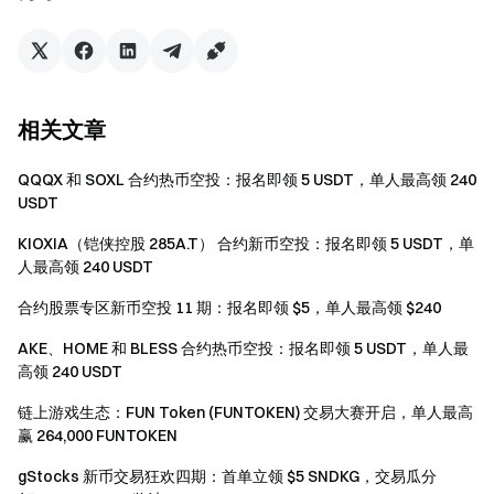
• 加入
Telegram 社群
讨论热点话题
• 加入
全球社区
获取最新资讯
• 查看
100% 储备金证明
• 新用户
立即注册
可享最高 $10,000 迎新礼
• 老用户
邀请
他人注册，可获 40% 佣金
相关文章
Gate
QQQX 和 SOXL 合约热币空投：报名即领 5 USDT，单人最高领 240
2025年2月17日
USDT
KIOXIA（铠侠控股 285A.T） 合约新币空投：报名即领 5 USDT，单
人最高领 240 USDT
合约股票专区新币空投 11 期：报名即领 $5，单人最高领 $240
AKE、HOME 和 BLESS 合约热币空投：报名即领 5 USDT，单人最
高领 240 USDT
链上游戏生态：FUN Token (FUNTOKEN) 交易大赛开启，单人最高
赢 264,000 FUNTOKEN
gStocks 新币交易狂欢四期：首单立领 $5 SNDKG，交易瓜分