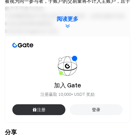
被视为同一参与者，子账户的交易量将不计入主账户，且子
账户不可参与活动。
7.如果翻译版本与英文原文有任何差异，以英文版本为准。
阅读更多
8.Gate保留最终解释权。
9.本活动与Apple Inc.无关。
10.英国以及其他受限地区的使用者无法使用全部或部分服
务(包括参与本活动、游戏或竞赛), 有关受限地区的详细资讯
请阅读
User Agreement
。请注意我们无意向此类受限地区
的客户进行招揽或行销。
11.风险提示：请用户务必注意，虚拟币交易受市场，政策
等多方面因素影响，市场波动很大，涨跌难以预测，请务必
注意市场风险，谨慎交易。
合约操作指南
。
加入 Gate
注册赢取 10,000+ USDT 奖励
**加密货币之门** 安全、快捷、轻松交易超过 3,600 种加密
货币
注册
登录
• 访问
Gate 官方网站
• 下载
Gate App
/
电脑版
• 关注
X (Twitter)
接收福利放送
分享