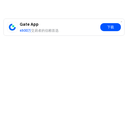
Gate App
下载
4500万
交易者的信赖首选
简介
关于我们
产品
职业机会
C2C
服务
新闻中心
闪兑与大宗交易
VIP 权益
F1 红牛车队官方赞助商