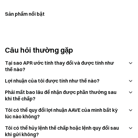
Sản phẩm nổi bật
Câu hỏi thường gặp
Tại sao APR ước tính thay đổi và được tính như
thế nào?
Lợi nhuận của tôi được tính như thế nào?
Phải mất bao lâu để nhận được phần thưởng sau
khi thế chấp?
Tôi có thể quy đổi lợi nhuận AAVE của mình bất kỳ
lúc nào không?
Tôi có thể hủy lệnh thế chấp hoặc lệnh quy đổi sau
khi gửi không?