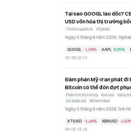
mà còn có thể định hình lại cục d
Tại sao GOOGL lao dốc? C
USD vốn hóa thị trường bố
Tin tức ngành AI
Cổ phiếu
Ngày 5 tháng 8 năm 2026, Alphab
ng phiên, giá cổ phiếu GOOGL có
GOOGL
-1,03%
AAPL
0,25%
ảm 4,03%. Với tổng vốn hóa khoả
08-06 02:13
Bỷ USD chỉ trong một ngày. Ngòi 
đạo bất ngờ tại Google DeepMi
tuyên bố rời chức vụ điều hành t
Đàm phán Mỹ-Iran phát đi tín
Bitcoin có thể đón đợt phụ
Phân tích thị trường
Kim loại
Hàng hó
Dự đoán giá
bitcoin news
Ngày 5 tháng 8 năm 2026, tình h
ọng. Theo AP, hai quan chức khu
XTIUSD
-1,48%
XBRUSD
-1,63
oàn tất dự thảo thỏa thuận về Eo
08-05 15:18
n cuối. Trong khi đó, Bộ Tài chín