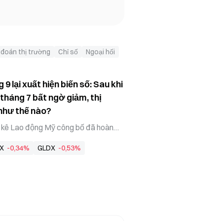
đoán thị trường
Chỉ số
Ngoại hối
9 lại xuất hiện biến số: Sau khi
 tháng 7 bất ngờ giảm, thị
 như thế nào?
g kê Lao động Mỹ công bố đã hoàn
iệc làm phi nông nghiệp tháng 7 giảm
X
-0,34%
GLDX
-0,53%
 80k mà thị trường dự báo, mà còn
 dự báo từ các nhà kinh tế, ghi nhận
khi đó, số liệu việc làm phi nông
ỉnh giảm tổng cộng 103k người —
ng +63k, tháng 6 từ +57 nghìn