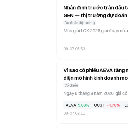
Nhận định trước trận đấu 
GEN — thị trường dự đoán Ga
lượt ở mức 32% và 69% nh
Dự đoán thị trường
Mùa giải LCK 2026 giai đoạn nửa
g đầu tiên sẽ tiến vào Legend Gr
m Trỗi dậy). Sau khi vòng bảng k
08-07 05:53
uyền vào vòng play-off, đội đứn
p sẽ bước vào vòng đấu loại, tran
ệc: cuộc cạnh tranh nội bộ Lege
Vì sao cổ phiếu AEVA tăng m
diện mô hình kinh doanh m
Cổ phiếu
Ngày 6 tháng 8 năm 2026, giá c
1% trong một ngày, đóng cửa ở m
AEVA
5,06%
OUST
-4,78%
L
kế 88% từ đầu năm. Mức tăng này
08-07 02:11
m cổ phiếu lidar nhìn chung cũng 
chứng khoán hạng A tăng 1,18% v
an tâm đến lĩnh vực lidar, những 