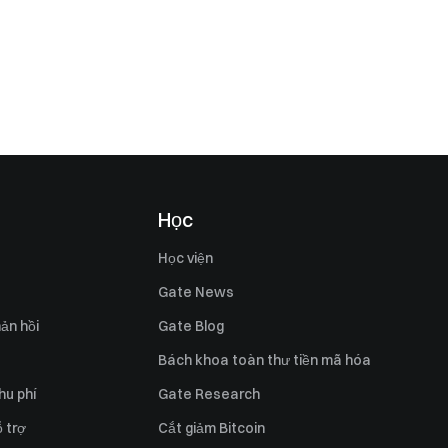
Học
Học viện
Gate News
ản hồi
Gate Blog
Bách khoa toàn thư tiền mã hóa
hu phí
Gate Research
 trợ
Cắt giảm Bitcoin