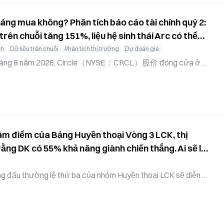
đáng mua không? Phân tích báo cáo tài chính quý 2:
rên chuỗi tăng 151%, liệu hệ sinh thái Arc có thể
giá trong dài hạn?
nh
Dữ liệu trên chuỗi
Phân tích thị trường
Dự đoán giá
 6 tháng 8 năm 2026, Circle（NYSE：CRCL）股价 đóng cửa ở
trong ngày, nhưng đã giảm lũy kế 24,19% kể từ đầu năm 202
cổ phiếu tiếp tục giảm 2,34%. Mức giá này đã giảm hơn 66% so
ch trước giờ, CRCL từng tăng vọt lên 69,20 USD, nhưng nhanh
tâm điểm của Bảng Huyền thoại Vòng 3 LCK, thị
ng DK có 55% khả năng giành chiến thắng. Ai sẽ là
 đối đầu này?
ng đấu thường lệ thứ ba của nhóm Huyền thoại LCK sẽ diễn r
lus KIA (DK) chạm trán T1. Dữ liệu từ thị trường dự đoán G
đánh giá xác suất T1 giành chiến thắng là 55%, trong khi DK l
iai đoạn sau của LCK được siết chặt toàn diện, kết quả trận
triển vọng giành vé trực tiếp vào vòng playoff của hai đội,