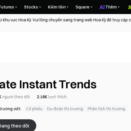
Futures
Stocks
Kiếm tiền
Square
Thêm
ừ khu vực Hoa Kỳ. Vui lòng chuyển sang trang web Hoa Kỳ để truy cập
ate Instant Trends
K
người theo dõi
2.16K
lượt thích
trường viết:
Cổ phiếu
Dự đoán thị trường
Phân tích thị trường
Đang theo dõi