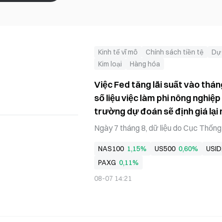
Kinh tế vĩ mô
Chính sách tiền tệ
Dự 
Kim loại
Hàng hóa
Việc Fed tăng lãi suất vào tháng 
số liệu việc làm phi nông nghiệp
trường dự đoán sẽ định giá lại
Ngày 7 tháng 8, dữ liệu do Cục Thốn
toàn đảo lộn kỳ vọng thị trường. Số v
NAS100
1,15%
US500
0,60%
USID
23 nghìn, không chỉ lệch xa mức tăng
PAXG
0,11%
thấp hơn cận dưới của toàn bộ khoảng
kết quả tệ nhất kể từ năm 2026. Trong 
08-07 14:21
nghiệp tháng 5 và tháng 6 bị điều ch
tháng 5 được điều chỉnh từ +129k xuố
xuống +20