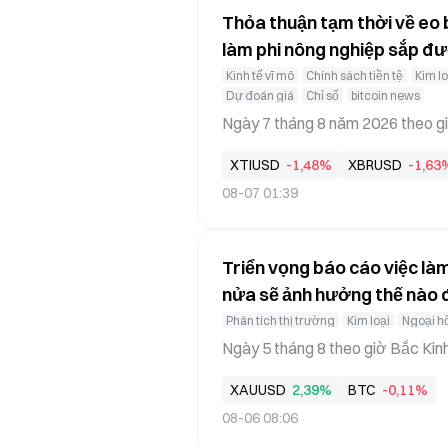
Thỏa thuận tạm thời về eo 
làm phi nông nghiệp sắp đư
định giá lại ra sao?
Kinh tế vĩ mô
Chính sách tiền tệ
Kim lo
Dự đoán giá
Chỉ số
bitcoin news
Ngày 7 tháng 8 năm 2026 theo giờ
thoa của hai biến số lớn. Biến số
XTIUSD
-1,48%
XBRUSD
-1,63
nông nghiệp tháng 7 sắp được cô
08-07 01:39
ộng rãi là căn cứ then chốt để ph
ng Mỹ (Fed) — nền kinh tế Mỹ có t
ông, thanh khoản USD có được cả
Triển vọng báo cáo việc là
nửa sẽ ảnh hưởng thế nào đ
và Bitcoin?
Phân tích thị trường
Kim loại
Ngoại hố
Ngày 5 tháng 8 theo giờ Bắc Kin
hị trường lao động phát đi tín hi
XAUUSD
2,39%
BTC
-0,11%
á của thị trường tài chính toàn c
08-06 08:06
ed). Là “tiêu chuẩn vàng” để đo l
ông chỉ là yếu tố ngắn hạn thúc 