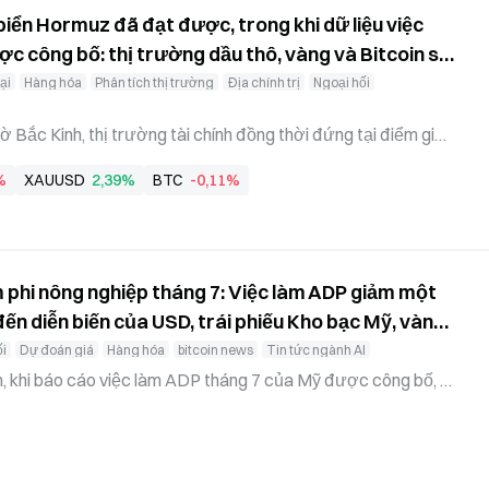
biển Hormuz đã đạt được, trong khi dữ liệu việc
ợc công bố: thị trường dầu thô, vàng và Bitcoin sẽ
ại
Hàng hóa
Phân tích thị trường
Địa chính trị
Ngoại hối
 Bắc Kinh, thị trường tài chính đồng thời đứng tại điểm giao
 thứ nhất đến từ thị trường lao động Mỹ. Dữ liệu việc làm phi
%
XAUUSD
2,39%
BTC
-0,11%
ng bố vào tối nay theo giờ Bắc Kinh được thị trường xem r
án đoán lộ trình chính sách tiếp theo của Cục Dự trữ Liên ba
iếp tục hạ nhiệt hay không, Fed có dư địa hạ lãi suất hay kh
i thiện
m phi nông nghiệp tháng 7: Việc làm ADP giảm một
ến diễn biến của USD, trái phiếu Kho bạc Mỹ, vàng
i
Dự đoán giá
Hàng hóa
bitcoin news
Tin tức ngành AI
h, khi báo cáo việc làm ADP tháng 7 của Mỹ được công bố, t
ệu suy yếu vượt dự kiến, một lần nữa làm xáo trộn logic định gi
ầu đối với lộ trình chính sách của Cục Dự trữ Liên bang Mỹ (F
ường sức khỏe kinh tế Mỹ, dữ liệu việc làm phi nông nghiệp kh
đẩy diễn biến của trái phiếu kho bạc Mỹ và đồng USD, mà còn l