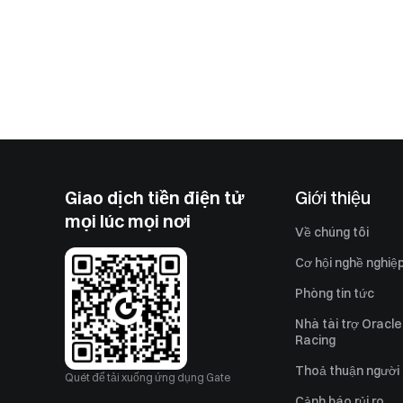
Giao dịch tiền điện tử
Giới thiệu
mọi lúc mọi nơi
Về chúng tôi
Cơ hội nghề nghiệ
Phòng tin tức
Nhà tài trợ Oracle
Racing
Thoả thuận người
Quét để tải xuống ứng dụng Gate
Cảnh báo rủi ro