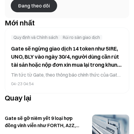
Đang theo dõi
Mới nhất
Quy định và Chính sách
Rủi ro sàn giao dịch
Gate sẽ ngừng giao dịch 14 token như 5IRE,
UNO, BLY vào ngày 30/4, người dùng cần rút
tài sản hoặc nộp đơn xin mua lại trong khung
thời gian quy định
Tin tức từ Gate, theo thông báo chính thức của Gate
Gate thông báo sẽ ngừng cung cấp dịch vụ giao dịch
04-23 04:54
đối với 14 token. Các token bị ngừng gồm 5IRE, UNO,
Quay lại
BLY, CLEAR, KIMA, TMAI, LOVE, TARA, DIONE,
STARL, MASA, OPUL, MCRT và ROCK, đều tương
ứng với cặp giao dịch USDT. Gate đã tạm dừng dịch
vụ nạp tiền của các token này và sẽ đóng việc mở mới
Gate sẽ gỡ niêm yết 9 loại hợp
các khoản vay ký quỹ và các khoản vay thế chấp
đồng vĩnh viễn như FORTH, A2Z,
trước 2026年4月30日11:00(UTC+8), đồng thời tạm
VFY vào ngày 3 tháng 4, người