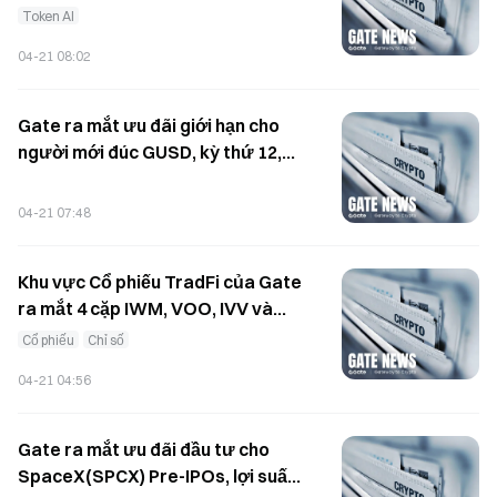
tháng 4 để giao dịch giao ngay và
Token AI
giao dịch chuyển đổi nhanh (flash
04-21 08:02
swap)
Gate ra mắt ưu đãi giới hạn cho
người mới đúc GUSD, kỳ thứ 12,
người dùng mới có thể đạt lợi
suất hàng năm lên đến 100%
04-21 07:48
Khu vực Cổ phiếu TradFi của Gate
ra mắt 4 cặp IWM, VOO, IVV và
XPENG, hỗ trợ đòn bẩy cố định 4x
Cổ phiếu
Chỉ số
04-21 04:56
Gate ra mắt ưu đãi đầu tư cho
SpaceX(SPCX) Pre-IPOs, lợi suất