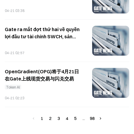
theo năm của sản phẩm định kỳ
USDT cao nhất lên tới 200%
04-21 03:38
Gate ra mắt đợt thứ hai về quyền
lợi đầu tư tài chính SWCH, sản
phẩm định kỳ 7 ngày với lợi suất
hàng năm 200%, tổng hạn mức 4,9
04-21 02:57
triệu SWCH
OpenGradient(OPG)将于4月21日
在Gate上线现货交易与闪兑交易
Token AI
04-21 02:23
1
2
3
4
5
98