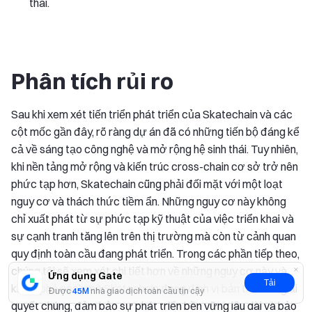
thái.
Phân tích rủi ro
Sau khi xem xét tiến triển phát triển của Skatechain và các
cột mốc gần đây, rõ ràng dự án đã có những tiến bộ đáng kể
cả về sáng tạo công nghệ và mở rộng hệ sinh thái. Tuy nhiên,
khi nền tảng mở rộng và kiến trúc cross-chain cơ sở trở nên
phức tạp hơn, Skatechain cũng phải đối mặt với một loạt
nguy cơ và thách thức tiềm ẩn. Những nguy cơ này không
chỉ xuất phát từ sự phức tạp kỹ thuật của việc triển khai và
sự cạnh tranh tăng lên trên thị trường mà còn từ cảnh quan
quy định toàn cầu đang phát triển. Trong các phần tiếp theo,
chúng tôi sẽ xem xét chi tiết hơn về những nguy cơ này và
Ứng dụng Gate
Tải
khám phá cách mà Skatechain đang định vị bản thân để giải
Được
45M
nhà giao dịch toàn cầu tin cậy
quyết chúng, đảm bảo sự phát triển bền vững lâu dài và bảo