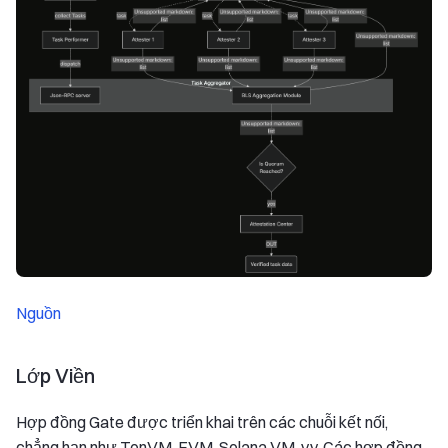
Nguồn
Lớp Viền
Hợp đồng Gate được triển khai trên các chuỗi kết nối,
chẳng hạn như TonVM, EVM, Solana VM, v.v. Các hợp đồng