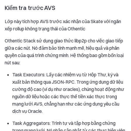
Kiểm tra trước AVS
Lớp này tích hợp AVS trước xác nhận của Skate với ngăn
xếp rollup không trạng thái của Othentic
Othentic Stack sử dụng giao thức libp2p cho việc giao tiếp
giữa các nút. Nó đảm bảo tính mạnh mẽ, hiệu quả và phân
quyền của quá trình chứng minh. Hệ thống bao gồm bốn loại
nút sau:
Task Executors: Lấy các nhiệm vụ từ Hộp Thư, ký và
xuất bản thông qua JSON-RPC. Trong ứng dụng dữ liệu
cường độ cao (ví dụ như oracles), chúng hoạt động như
nguồn dữ liệu hoặc các thực thể tiền xác thực trong
mạng lưới AVS, chẳng hạn như các ứng dụng yêu cầu
dịch vụ Oracle.
Task Aggregators: Trình tự và tập hợp bằng chứng
trong mạng lưới. Nó nhận cập nhật từ các thực hiện viên