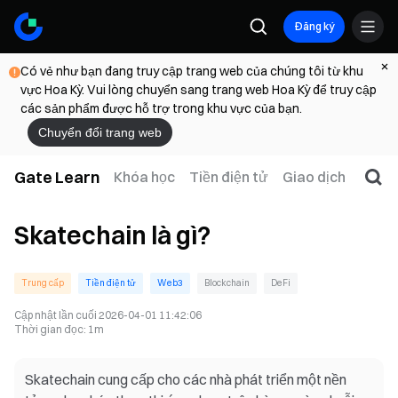
Đăng ký
Có vẻ như bạn đang truy cập trang web của chúng tôi từ khu
vực Hoa Kỳ. Vui lòng chuyển sang trang web Hoa Kỳ để truy cập
các sản phẩm được hỗ trợ trong khu vực của bạn.
Chuyển đổi trang web
Gate Learn
Khóa học
Tiền điện tử
Giao dịch
Web
Skatechain là gì?
Trung cấp
Tiền điện tử
Web3
Blockchain
DeFi
Cập nhật lần cuối
2026-04-01 11:42:06
Thời gian đọc
:
1m
Skatechain cung cấp cho các nhà phát triển một nền