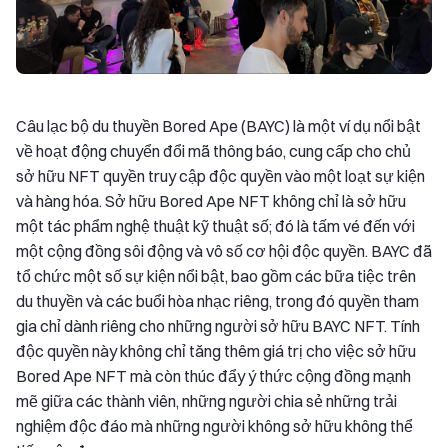
Câu lạc bộ du thuyền Bored Ape (BAYC) là một ví dụ nổi bật
về hoạt động chuyển đổi mã thông báo, cung cấp cho chủ
sở hữu NFT quyền truy cập độc quyền vào một loạt sự kiện
và hàng hóa. Sở hữu Bored Ape NFT không chỉ là sở hữu
một tác phẩm nghệ thuật kỹ thuật số; đó là tấm vé đến với
một cộng đồng sôi động và vô số cơ hội độc quyền. BAYC đã
tổ chức một số sự kiện nổi bật, bao gồm các bữa tiệc trên
du thuyền và các buổi hòa nhạc riêng, trong đó quyền tham
gia chỉ dành riêng cho những người sở hữu BAYC NFT. Tính
độc quyền này không chỉ tăng thêm giá trị cho việc sở hữu
Bored Ape NFT mà còn thúc đẩy ý thức cộng đồng mạnh
mẽ giữa các thành viên, những người chia sẻ những trải
nghiệm độc đáo mà những người không sở hữu không thể