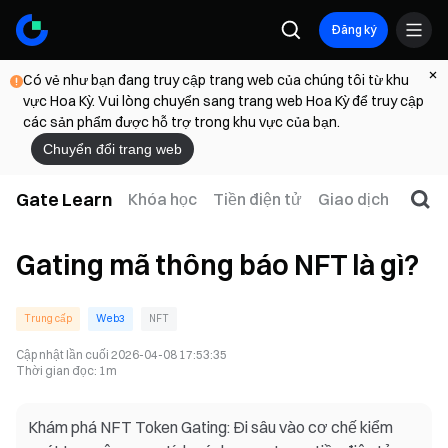
Đăng ký
Có vẻ như bạn đang truy cập trang web của chúng tôi từ khu
vực Hoa Kỳ. Vui lòng chuyển sang trang web Hoa Kỳ để truy cập
các sản phẩm được hỗ trợ trong khu vực của bạn.
Chuyển đổi trang web
Gate Learn
Khóa học
Tiền điện tử
Giao dịch
Web
Gating mã thông báo NFT là gì?
Trung cấp
Web3
NFT
Cập nhật lần cuối
2026-04-08 17:53:35
Thời gian đọc
:
1m
Khám phá NFT Token Gating: Đi sâu vào cơ chế kiểm