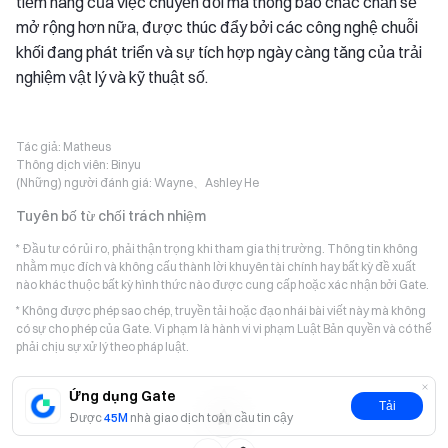
tiềm năng của việc chuyển đổi mã thông báo chắc chắn sẽ
mở rộng hơn nữa, được thúc đẩy bởi các công nghệ chuỗi
khối đang phát triển và sự tích hợp ngày càng tăng của trải
nghiệm vật lý và kỹ thuật số.
Tác giả:
Matheus
Thông dịch viên:
Binyu
(Những) người đánh giá:
Wayne、Ashley He
Tuyên bố từ chối trách nhiệm
* Đầu tư có rủi ro, phải thận trọng khi tham gia thị trường. Thông tin không
nhằm mục đích và không cấu thành lời khuyên tài chính hay bất kỳ đề xuất
nào khác thuộc bất kỳ hình thức nào được cung cấp hoặc xác nhận bởi Gate.
* Không được phép sao chép, truyền tải hoặc đạo nhái bài viết này mà không
có sự cho phép của Gate. Vi phạm là hành vi vi phạm Luật Bản quyền và có thể
phải chịu sự xử lý theo pháp luật.
Ứng dụng Gate
Tải
Được
45M
nhà giao dịch toàn cầu tin cậy