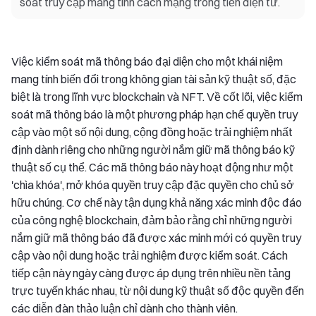
soát truy cập mang tính cách mạng trong tiền điện tử.
Việc kiểm soát mã thông báo đại diện cho một khái niệm
mang tính biến đổi trong không gian tài sản kỹ thuật số, đặc
biệt là trong lĩnh vực blockchain và NFT. Về cốt lõi, việc kiểm
soát mã thông báo là một phương pháp hạn chế quyền truy
cập vào một số nội dung, cộng đồng hoặc trải nghiệm nhất
định dành riêng cho những người nắm giữ mã thông báo kỹ
thuật số cụ thể. Các mã thông báo này hoạt động như một
'chìa khóa', mở khóa quyền truy cập đặc quyền cho chủ sở
hữu chúng. Cơ chế này tận dụng khả năng xác minh độc đáo
của công nghệ blockchain, đảm bảo rằng chỉ những người
nắm giữ mã thông báo đã được xác minh mới có quyền truy
cập vào nội dung hoặc trải nghiệm được kiểm soát. Cách
tiếp cận này ngày càng được áp dụng trên nhiều nền tảng
trực tuyến khác nhau, từ nội dung kỹ thuật số độc quyền đến
các diễn đàn thảo luận chỉ dành cho thành viên.