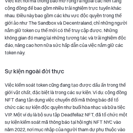
Việc kết nối mã thông báo mở rộng ra ngoài các nền tảng
cộng đồng để bao gồm nhiều trải nghiệm trực tuyến khác
nhau. Điều này bao gồm các khu vực độc quyền trong thế
giới ảo như The Sandbox và Decentraland, chỉ những người
nắm giữ token cụ thể mới có thể truy cập được. Những
không gian đó mang lại những tương tác và trải nghiệm độc
đáo, nâng cao hơn nữa sức hấp dẫn của việc nắm giữ các
token này.
Sự kiện ngoài đời thực
Việc kiểm soát token cũng đang tạo được dấu ấn trong thế
giới vật chất, đặc biệt là trong các sự kiện. Ví dụ: cộng đồng
NFT đang tận dụng việc chuyển đổi mã thông báo để tổ
chức các sự kiện độc quyền như buổi hòa nhạc và bữa tiệc
VIP. Một ví dụ là bộ sưu tập Deadfellaz NFT, đã tổ chức một
sự kiện kiểm soát mã thông báo tại hội nghị NFT NYC vào
năm 2022, nơi mục nhập của người tham dự phụ thuộc vào