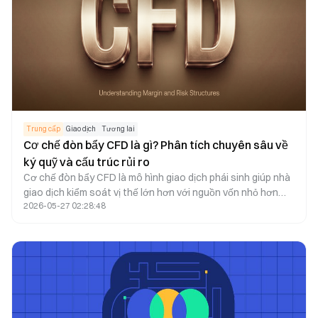
chính của công cụ này là khả năng lựa chọn kịch bản phù
hợp và thực hiện chiến lược một cách kỷ luật.
Trung cấp
Giao dịch
Tương lai
Cơ chế đòn bẩy CFD là gì? Phân tích chuyên sâu về
ký quỹ và cấu trúc rủi ro
Cơ chế đòn bẩy CFD là mô hình giao dịch phái sinh giúp nhà
giao dịch kiểm soát vị thế lớn hơn với nguồn vốn nhỏ hơn
2026-05-27 02:28:48
nhờ hệ thống ký quỹ. Đòn bẩy nâng cao hiệu quả sử dụng
vốn, nhưng đồng thời cũng khuếch đại cả lợi nhuận và thua
lỗ do biến động thị trường. Trong giao dịch CFD, ký quỹ, ký
quỹ duy trì (MM), đòn bẩy và cơ chế thanh lý tạo nên cấu
trúc quản lý rủi ro toàn diện.