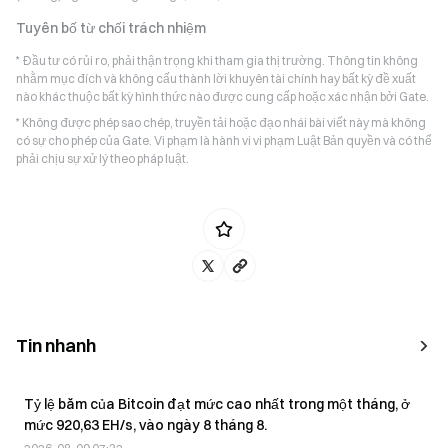
Tuyên bố từ chối trách nhiệm
* Đầu tư có rủi ro, phải thận trọng khi tham gia thị trường. Thông tin không
nhằm mục đích và không cấu thành lời khuyên tài chính hay bất kỳ đề xuất
nào khác thuộc bất kỳ hình thức nào được cung cấp hoặc xác nhận bởi Gate.
* Không được phép sao chép, truyền tải hoặc đạo nhái bài viết này mà không
có sự cho phép của Gate. Vi phạm là hành vi vi phạm Luật Bản quyền và có thể
phải chịu sự xử lý theo pháp luật.
Tin nhanh
Tỷ lệ băm của Bitcoin đạt mức cao nhất trong một tháng, ở
mức 920,63 EH/s, vào ngày 8 tháng 8.