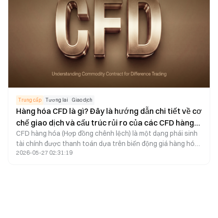
Trung cấp
Tương lai
Giao dịch
Hàng hóa CFD là gì? Đây là hướng dẫn chi tiết về cơ
chế giao dịch và cấu trúc rủi ro của các CFD hàng
CFD hàng hóa (Hợp đồng chênh lệch) là một dạng phái sinh
hóa lớn, trong đó có CFD vàng
tài chính được thanh toán dựa trên biến động giá hàng hóa,
2026-05-27 02:31:19
tạo điều kiện cho nhà giao dịch tham gia vào diễn biến thị
trường mà không cần trực tiếp sở hữu các tài sản như
vàng, bạc, dầu thô hoặc khí tự nhiên. CFD hàng hóa thường
áp dụng ký quỹ và đòn bẩy, cho phép người dùng mở rộng
phạm vi tiếp cận thị trường với mức vốn đầu tư nhỏ hơn so
với thông thường.