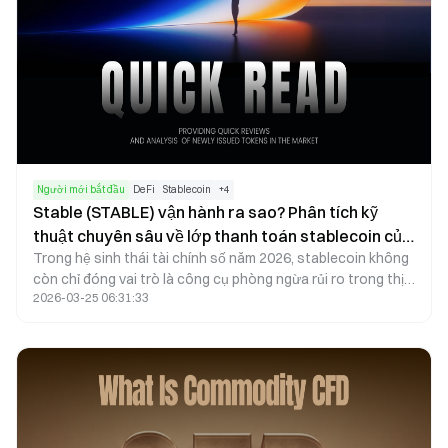
Người mới bắt đầu
DeFi
Stablecoin
+
4
Stable (STABLE) vận hành ra sao? Phân tích kỹ
thuật chuyên sâu về lớp thanh toán stablecoin của
Trong hệ sinh thái tài chính số năm 2026, stablecoin không
Tether
còn chỉ đóng vai trò là công cụ phòng ngừa rủi ro trong thị
2026-03-25 06:31:33
trường tiền điện tử mà đã trở thành trụ cột cho thanh toán
xuyên biên giới và thanh toán thương mại toàn cầu. Với sự
hậu thuẫn từ Bitfinex và Tether, Stable là blockchain Layer 1
chuyên biệt, được thiết kế tập trung vào USDT như tài sản
thanh toán gốc, kết hợp phí gas USDT gốc với khả năng
hoàn tất giao dịch chỉ trong tích tắc, hình thành nên một
mạng lưới thanh toán ưu tiên stablecoin.