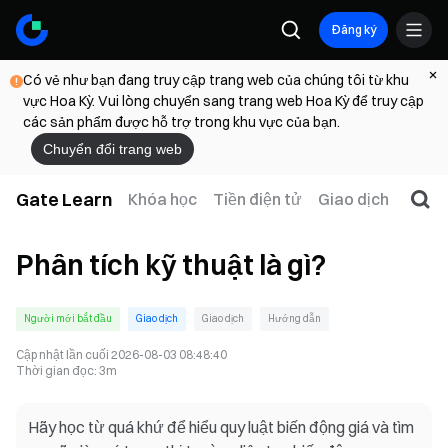
Đăng ký
Có vẻ như bạn đang truy cập trang web của chúng tôi từ khu
vực Hoa Kỳ. Vui lòng chuyển sang trang web Hoa Kỳ để truy cập
các sản phẩm được hỗ trợ trong khu vực của bạn.
Chuyển đổi trang web
Gate Learn
Khóa học
Tiền điện tử
Giao dịch
Web
Phân tích kỹ thuật là gì?
Người mới bắt đầu
Giao dịch
Giao dịch
Hướng dẫn
Cập nhật lần cuối
2026-08-03 08:48:40
Thời gian đọc
:
3m
Hãy học từ quá khứ để hiểu quy luật biến động giá và tìm