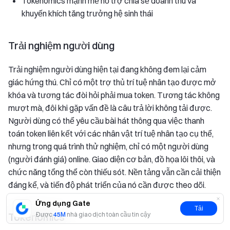
Tokenomics mạnh mẽ hỗ trợ chia sẻ doanh thu và
khuyến khích tăng trưởng hệ sinh thái
Trải nghiệm người dùng
Trải nghiệm người dùng hiện tại đang không đem lại cảm
giác hứng thú. Chỉ có một trợ thủ trí tuệ nhân tạo được mở
khóa và tương tác đòi hỏi phải mua token. Tương tác không
mượt mà, đôi khi gặp vấn đề là câu trả lời không tải được.
Người dùng có thể yêu cầu bài hát thông qua việc thanh
toán token liên kết với các nhân vật trí tuệ nhân tạo cụ thể,
nhưng trong quá trình thử nghiệm, chỉ có một người dùng
(người đánh giá) online. Giao diện cơ bản, đồ họa lôi thôi, và
chức năng tổng thể còn thiếu sót. Nền tảng vẫn cần cải thiện
đáng kể, và tiến độ phát triển của nó cần được theo dõi.
Ứng dụng Gate
Tải
Được
45M
nhà giao dịch toàn cầu tin cậy
Tokenomics