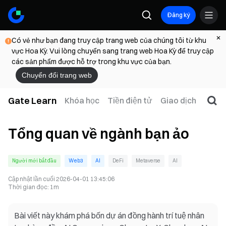
Đăng ký
Có vẻ như bạn đang truy cập trang web của chúng tôi từ khu
vực Hoa Kỳ. Vui lòng chuyển sang trang web Hoa Kỳ để truy cập
các sản phẩm được hỗ trợ trong khu vực của bạn.
Chuyển đổi trang web
Gate Learn
Khóa học
Tiền điện tử
Giao dịch
Web
Tổng quan về ngành bạn ảo
Người mới bắt đầu
Web3
AI
DeFi
Metaverse
AI
Cập nhật lần cuối
2026-04-01 13:45:06
Thời gian đọc
:
1m
Bài viết này khám phá bốn dự án đồng hành trí tuệ nhân