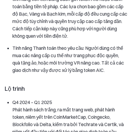
toán bằng tiền tệ pháp. Các lựa chọn bao gồm các cấp
độ Bạc, Vàng và Bạch kim, mỗi cấp độ đều cung cấp các
mức độ tùy chỉnh và quyền truy cập cao cấp tăng dần.
Cách tiếp cận kép này cũng phù hợp với người dùng
không quen với tiền điện tử.
Tính năng Thanh toán theo yêu cầu: Người dùng có thể
mua các nâng cấp cụ thể như trang phục độc quyền,
quà tặng ảo, hoặc môi trường VR nâng cao. Tất cả các
giao dịch như vậy được xử lý bằng token AIC.
Lộ trình
Q4 2024 – Q1 2025
Phát hành sách trắng, ra mắt trang web, phát hành
token, niêm yết trên CoinMarketCap, Coingecko,
Blockfolio và Delta, kiểm tra bởi Techrate và Certik, và
niêm yết đầu tiên với đối tác sàn giao dịch toàn cầu.