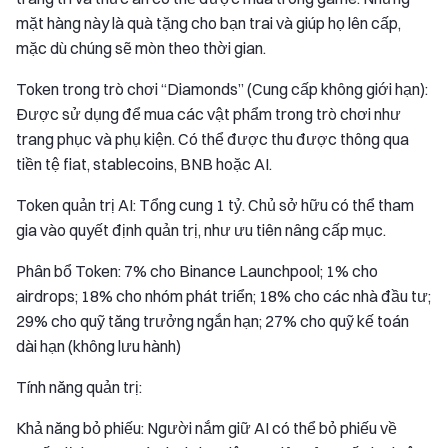
mặt hàng này là quà tặng cho bạn trai và giúp họ lên cấp,
mặc dù chúng sẽ mòn theo thời gian.
Token trong trò chơi “Diamonds” (Cung cấp không giới hạn):
Được sử dụng để mua các vật phẩm trong trò chơi như
trang phục và phụ kiện. Có thể được thu được thông qua
tiền tệ fiat, stablecoins, BNB hoặc AI.
Token quản trị AI: Tổng cung 1 tỷ. Chủ sở hữu có thể tham
gia vào quyết định quản trị, như ưu tiên nâng cấp mục.
Phân bổ Token: 7% cho Binance Launchpool; 1% cho
airdrops; 18% cho nhóm phát triển; 18% cho các nhà đầu tư;
29% cho quỹ tăng trưởng ngắn hạn; 27% cho quỹ kế toán
dài hạn (không lưu hành)
Tính năng quản trị:
Khả năng bỏ phiếu: Người nắm giữ AI có thể bỏ phiếu về